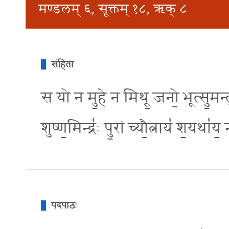
मण्डलम् ६, सूक्तम् १८, ऋक् ८
संहिता
स यो न मु॒हे न मिथू॒ जनो॒ भूत्सु॒मन्तु॑ना
शुष्ण॒मिन्द्र॑ः पु॒रां च्यौ॒त्नाय॑ श॒यथा॑य॒
पदपाठः