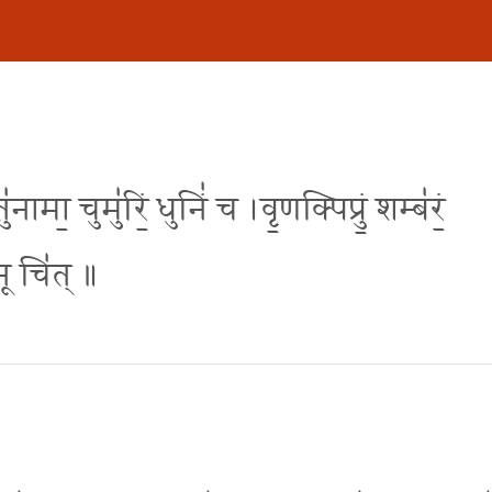
मा॒ चुमु॑रिं॒ धुनिं॑ च ।वृ॒णक्पिप्रुं॒ शम्ब॑रं॒
 नू चि॑त् ॥