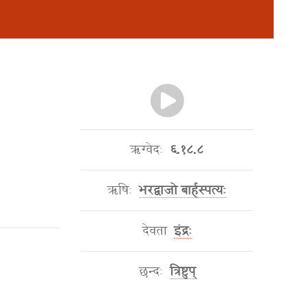
ऋग्वेदः
६.१८.८
ऋषिः
भरद्वाजो बार्हस्पत्यः
देवता
इंद्रः
छन्दः
त्रिष्टुप्