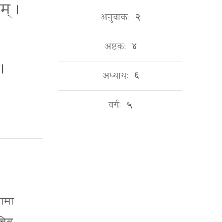
॑म् ।
अनुवाकः
२
अष्टकः
४
 ।
अध्यायः
६
वर्गः
५
नामा