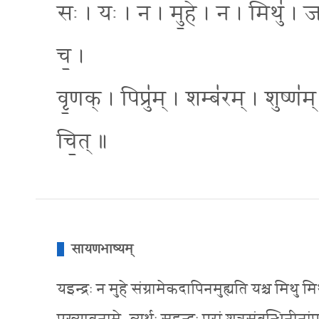
सः । यः । न । मु॒हे । न । मिथु॑ । जन
च॒ ।
वृ॒णक् । पिप्रु॑म् । शम्ब॑रम् । शुष्ण॑म्
चि॒त् ॥
सायणभाष्यम्
यइन्द्रः न मुहे संग्रामेकदापिनमुह्यति यश्च मिथु