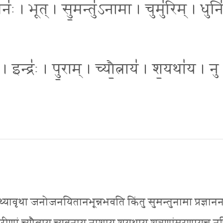
ः॑ । भूत् । सु॒मन्तु॑ऽनामा । चुमु॑रिम् । धुनि
 । इन्द्रः॑ । पु॒राम् । च्यौ॒त्नाय॑ । श॒यथा॑य । नु
 मिथ्यावृथा जनोजनयितानभून्नभवति किंतु सुमन्तुनामा प्रज्ञान