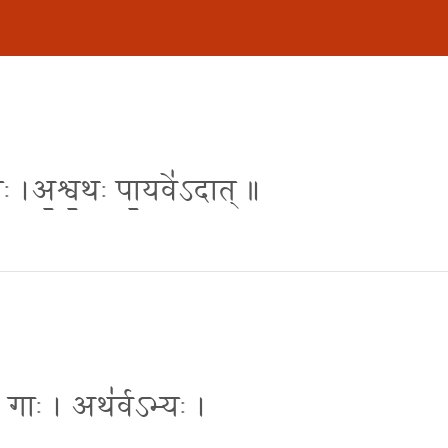
यः ।अ॒श्व॒थः पा॒यवे॑ऽदात् ॥
। गाः । अथ॑र्वऽभ्यः ।