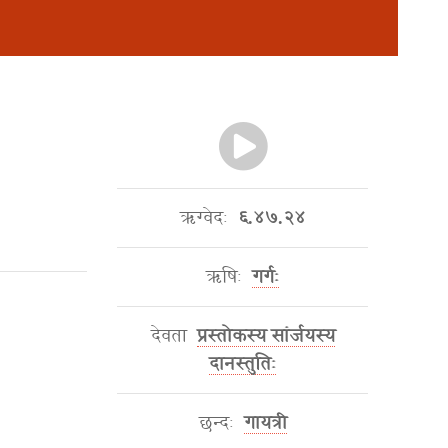
ऋग्वेदः
६.४७.२४
ऋषिः
गर्गः
देवता
प्रस्तोकस्य सांर्जयस्य
दानस्तुतिः
छन्दः
गायत्री