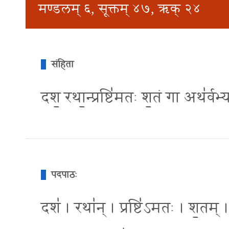
मण्डलम् ६, सूक्तम् ४७, ऋक् २४
संहिता
दश॒ रथा॒न्प्रष्टि॑मतः श॒तं गा अथ॑र्वभ्
पदपाठः
दश॑ । रथा॑न् । प्रष्टि॑ऽमतः । श॒तम् 