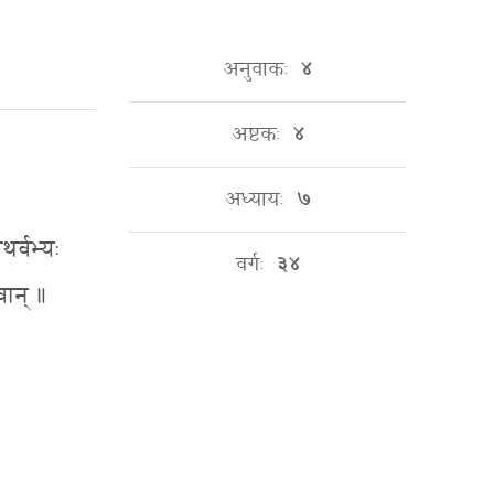
अनुवाकः
४
अष्टकः
४
अध्यायः
७
थर्वभ्यः
वर्गः
३४
वान् ॥