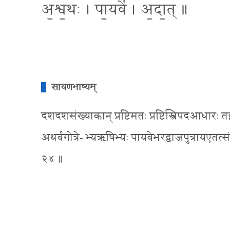
अ॒श्व॒थः । पा॒यवे॑ । अ॒दा॒त् ॥
सायणभाष्यम्
दशदशसंख्याकान् प्रष्टिमतः प्रष्टिस्त्रिपदआधारः तद्
अथर्वगोत्रे- भ्यऋषिभ्यः पायवेभरद्वाजपुत्रायएतत्संज
२४ ॥