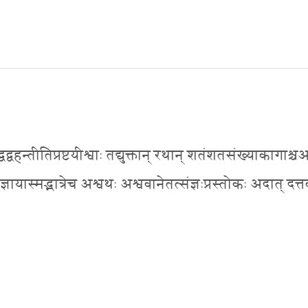
वद्वहन्तीतिप्रष्टयीश्वाः तद्युक्तान् रथान् शतंशतसंख्याकागाश्चअ
्ञायास्मद्भात्रेच अश्वथः अश्ववानेतत्संज्ञःप्रस्तोकः अदात् दत्त