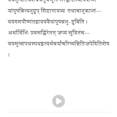
वयमुत्वेतिदशर्चंचतुर्थंसूक्तं भरद्वाजस्यार्षंपौष्णं
यांपूषन्नित्यनुष्टुप् शिष्टागायत्र्यः तथाचानुक्रान्तं—
वयंदशपौष्णंतद्गायत्रंवैयांपूषन्ननु- ष्टुबिति ।
अर्थार्थिभिः प्रवसद्भिरेतत् जप्यं सूत्रितंच—
वयमुत्वापथस्पथइत्यर्थचर्यांचरिष्यन्नितिजपेदितिशेषः
।