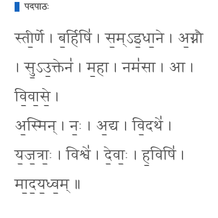
पदपाठः
स्ती॒र्णे । ब॒र्हिषि॑ । स॒म्ऽइ॒धा॒ने । अ॒ग्नौ
। सु॒ऽउ॒क्तेन॑ । म॒हा । नम॑सा । आ ।
वि॒वा॒से॒ ।
अ॒स्मिन् । नः॒ । अ॒द्य । वि॒दथे॑ ।
य॒ज॒त्राः॒ । विश्वे॑ । दे॒वाः॒ । ह॒विषि॑ ।
मा॒द॒य॒ध्व॒म् ॥