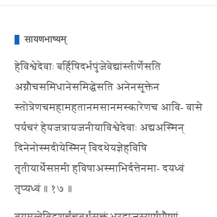
सायणभाष्यम्
हेविश्वेदेवाः बर्हिषिदर्भपुंजेवेद्यांस्तीर्णेसति
अग्नौचसमिधानेसमिद्धेसति अनेनसूक्तेन
स्तोत्रेणचमहामहतानमसानमस्कारेणच आवि- वासे
पर्यचरं हेयजत्रायजनीयाविश्वेदेवाः अद्यअस्मिन्
दिनेनोस्मदीयेस्मिन् विदथेयज्ञेहविषि
तृतीयार्थेसप्तमी हविषाअस्माभिर्दत्तेनमा- दयध्वं
तृप्यध्वं ॥ १७ ॥