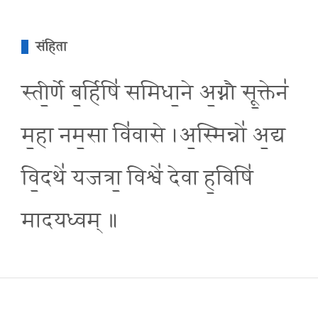
संहिता
स्ती॒र्णे ब॒र्हिषि॑ समिधा॒ने अ॒ग्नौ सू॒क्तेन॑
म॒हा नम॒सा वि॑वासे ।अ॒स्मिन्नो॑ अ॒द्य
वि॒दथे॑ यजत्रा॒ विश्वे॑ देवा ह॒विषि॑
मादयध्वम् ॥