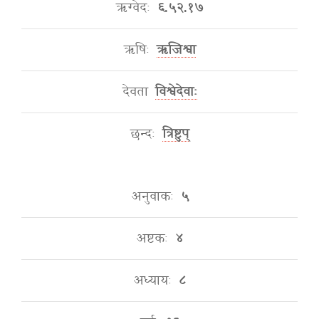
ऋग्वेदः
६.५२.१७
ऋषिः
ऋजिश्वा
देवता
विश्वेदेवाः
छन्दः
त्रिष्टुप्
अनुवाकः
५
अष्टकः
४
अध्यायः
८