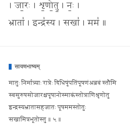
। जा॒रः । शृ॒णो॒तु॒ । नः॒ ।
भ्राता॑ । इन्द्र॑स्य । सखा॑ । मम॑ ॥
सायणभाष्यम्
मातुः निर्मात्र्याः रात्रेः दिधिषुंपतिंपूषणंअब्रवं स्तौमि
स्वसुरुषसोजारश्चपूषानोस्माकंस्तोत्राणिश्रृणोतु
इन्द्रस्यभ्रातासहजातः पूषममस्तोतुः
सखामित्रभूतोस्तु ॥ ५ ॥