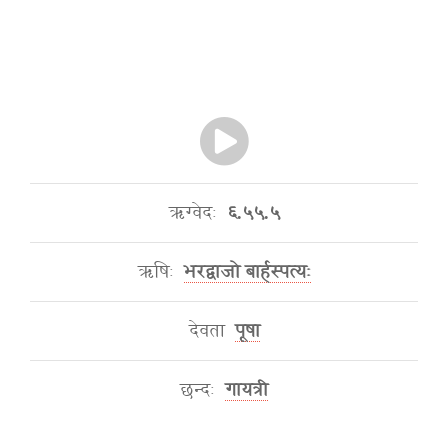
ऋग्वेदः
६.५५.५
ऋषिः
भरद्वाजो बार्हस्पत्यः
देवता
पूषा
छन्दः
गायत्री