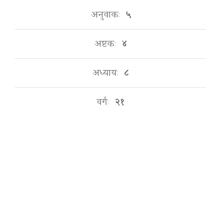
अनुवाकः
५
अष्टकः
४
अध्यायः
८
वर्गः
२१