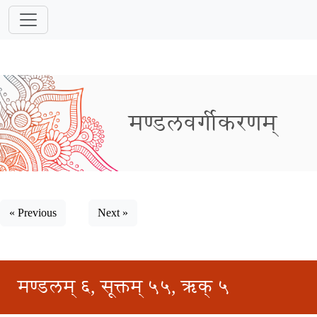
मण्डलवर्गीकरणम्
« Previous
Next »
मण्डलम् ६, सूक्तम् ५५, ऋक् ५