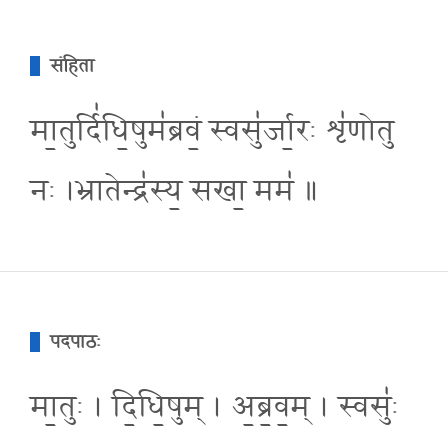
संहिता
मा॒तुर्दि॑धि॒षुम॑ब्रवं॒ स्वसु॑र्जा॒रः शृ॑णोतु
नः ।भ्रातेन्द्र॑स्य॒ सखा॒ मम॑ ॥
पदपाठः
मा॒तुः । दि॒धि॒षुम् । अ॒ब्र॒व॒म् । स्वसुः॑