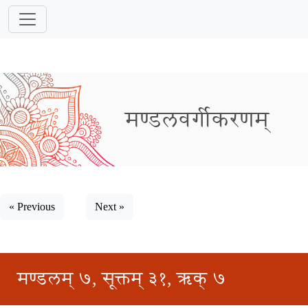
मण्डलवर्गीकरणम्
« Previous
Next »
मण्डलम् ७, सूक्तम् ३१, ऋक् ७