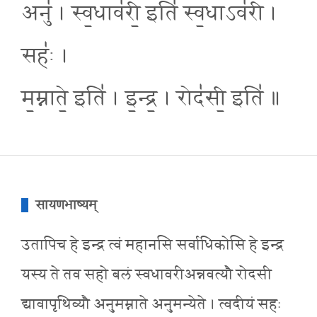
अनु॑ । स्व॒धाव॑री॒ इति॑ स्व॒धाऽव॑री ।
सहः॑ ।
म॒म्नाते॒ इति॑ । इ॒न्द्र॒ । रोद॑सी॒ इति॑ ॥
सायणभाष्यम्
उतापिच हे इन्द्र त्वं महानसि सर्वाधिकोसि हे इन्द्र
यस्य ते तव सहो बलं स्वधावरीअन्नवत्यौ रोदसी
द्यावापृथिव्यौ अनुमम्नाते अनुमन्येते । त्वदीयं सहः