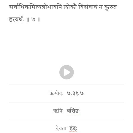
सर्वाधिकमित्यत्रोभावपि लोकौ विसंवादं न कुरुत
इत्यर्थः ॥ ७ ॥
ऋग्वेदः
७.३१.७
ऋषिः
वसिष्ठः
देवता
इंद्रः