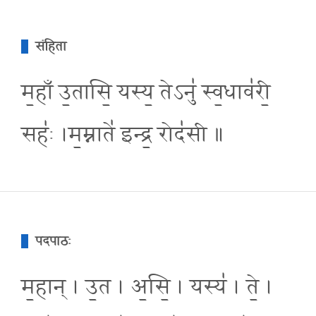
संहिता
म॒हाँ उ॒तासि॒ यस्य॒ तेऽनु॑ स्व॒धाव॑री॒
सहः॑ ।म॒म्नाते॑ इन्द्र॒ रोद॑सी ॥
पदपाठः
म॒हान् । उ॒त । अ॒सि॒ । यस्य॑ । ते॒ ।