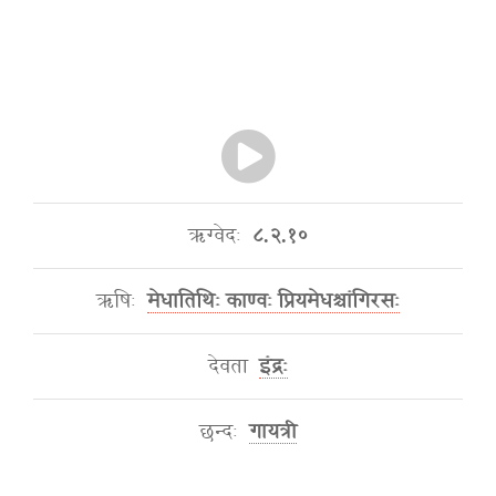
ऋग्वेदः
८.२.१०
ऋषिः
मेधातिथिः काण्वः प्रियमेधश्चांगिरसः
देवता
इंद्रः
छन्दः
गायत्री