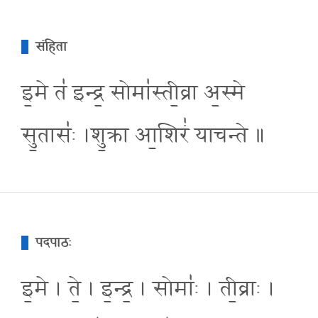
संहिता
इ॒मे त॑ इन्द्र॒ सोमा॑स्ती॒व्रा अ॒स्मे
सु॒तासः॑ ।शु॒क्रा आ॒शिरं॑ याचन्ते ॥
पदपाठः
इ॒मे । ते॒ । इ॒न्द्र॒ । सोमाः॑ । ती॒व्राः ।