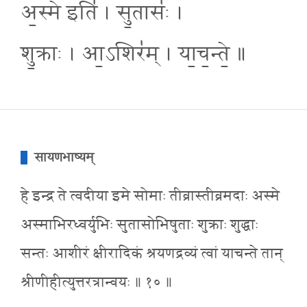
अ॒स्मे इति॑ । सु॒तासः॑ ।
शु॒क्राः । आ॒ऽशिर॑म् । या॒च॒न्ते॒ ॥
सायणभाष्यम्
हे इन्द्र ते त्वदीया इमे सोमाः तीव्रास्तीव्रमदाः अस्मे
अस्माभिरध्वर्युभिः सुतासोभिषुताः शुक्राः शुद्धाः
सन्तः आशीरं क्षीरादिकं श्रयणद्रव्यं त्वां याचन्ते तान्
श्रीणीहीत्युत्तरत्रान्वयः ॥ १० ॥