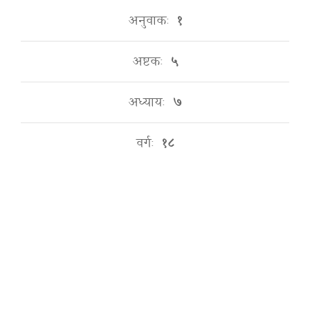
अनुवाकः
१
अष्टकः
५
अध्यायः
७
वर्गः
१८