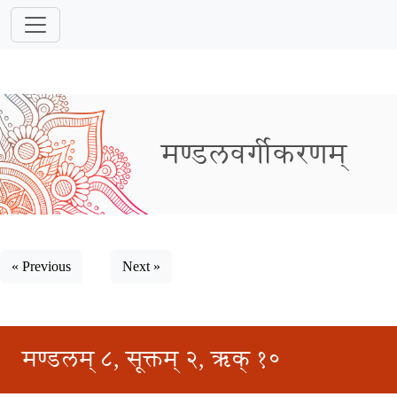
मण्डलवर्गीकरणम्
« Previous
Next »
मण्डलम् ८, सूक्तम् २, ऋक् १०