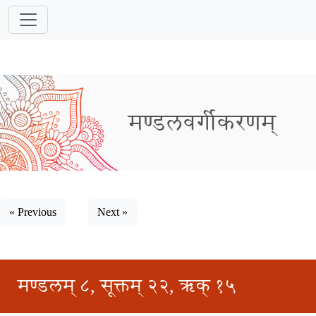
मण्डलवर्गीकरणम्
« Previous
Next »
मण्डलम् ८, सूक्तम् २२, ऋक् १५