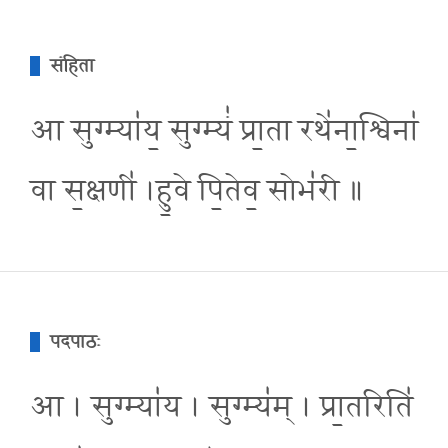
संहिता
आ सुग्म्या॑य॒ सुग्म्यं॑ प्रा॒ता रथे॑ना॒श्विना॑
वा स॒क्षणी॑ ।हु॒वे पि॒तेव॒ सोभ॑री ॥
पदपाठः
आ । सुग्म्या॑य । सुग्म्य॑म् । प्रा॒तरिति॑