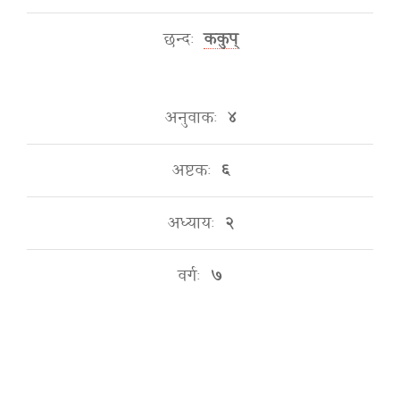
छन्दः
ककुप्
अनुवाकः
४
अष्टकः
६
अध्यायः
२
वर्गः
७