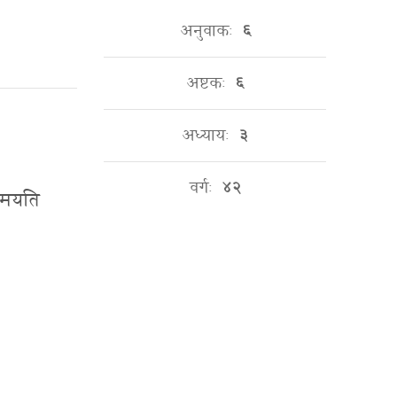
अनुवाकः
६
अष्टकः
६
अध्यायः
३
वर्गः
४२
ि नमयति