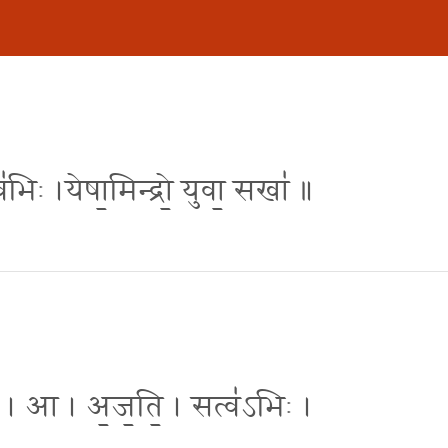
व॑भिः ।येषा॒मिन्द्रो॒ युवा॒ सखा॑ ॥
रः॑ । आ । अ॒ज॒ति॒ । सत्व॑ऽभिः ।