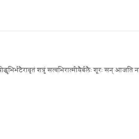
तं योद्धृभिर्भटैरावृतं शत्रुं सत्वभिरात्मीयैर्बलैः शूरः सन् आजत