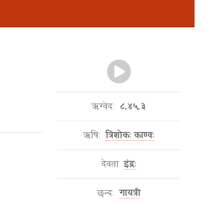
ऋग्वेदः
८.४५.३
ऋषिः
त्रिशोकः काण्वः
देवता
इंद्रः
छन्दः
गायत्री