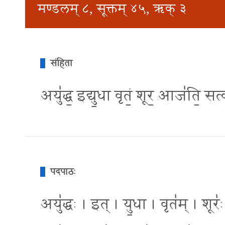
मण्डलम् ८, सूक्तम् ४५, ऋक् ३
संहिता
अयु॑द्ध॒ इद्यु॒धा वृतं॒ शूर॒ आज॑ति॒ सत्
पदपाठः
अयु॑द्धः । इत् । यु॒धा । वृत॑म् । शू