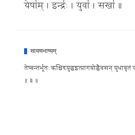
येषा॑म् । इन्द्रः॑ । युवा॑ । सखा॑ ॥
सायणभाष्यम्
तेष्वन्तर्भूतः कश्चिदयुद्धइत्प्रागयोद्धैवसन् युधावृ
॥ ३ ॥