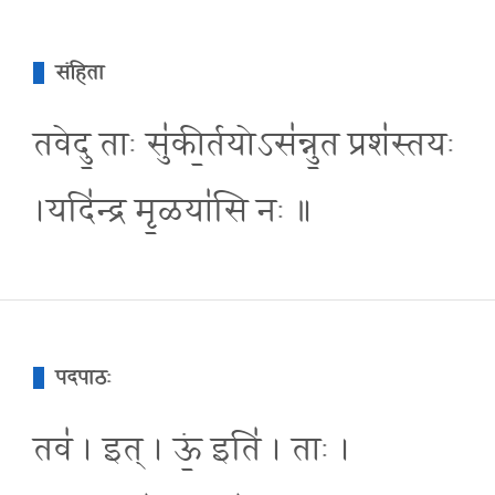
संहिता
तवेदु॒ ताः सु॑की॒र्तयोऽस॑न्नु॒त प्रश॑स्तयः
।यदि॑न्द्र मृ॒ळया॑सि नः ॥
पदपाठः
तव॑ । इत् । ऊं॒ इति॑ । ताः ।