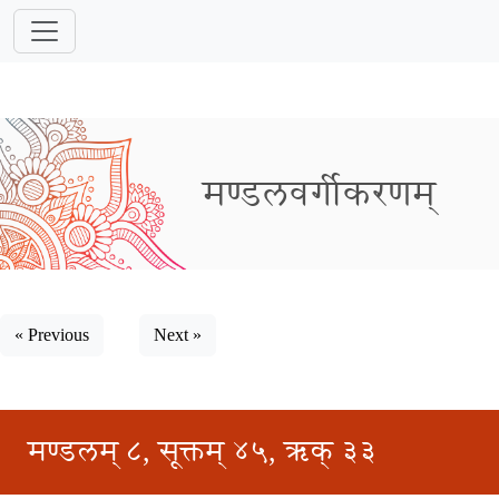
मण्डलवर्गीकरणम्
« Previous
Next »
मण्डलम् ८, सूक्तम् ४५, ऋक् ३३