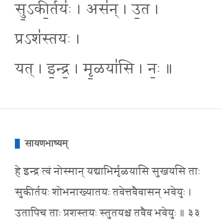
सु॒ऽकी॒र्तयः॑ । अस॑न् । उ॒त ।
प्रऽश॑स्तयः ।
यत् । इ॒न्द्र॒ । मृ॒ळया॑सि । नः॒ ॥
सायणभाष्यम्
हे इन्द्र त्वं नोस्मान् यद्याभिर्मृळयासि सुखयसि ताः
सुकीर्तयः शोभनाख्यातयः तवेत्तवैवासन् भवेयुः ।
उतापिच ताः प्रशस्तयः स्तुतयश्च तवैव भवेयुः ॥ ३३