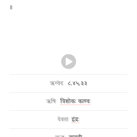
॥
ऋग्वेदः
८.४५.३३
ऋषिः
त्रिशोकः काण्वः
देवता
इंद्रः