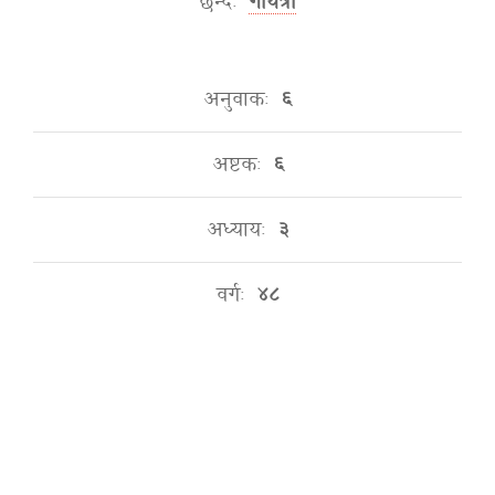
छन्दः
गायत्री
अनुवाकः
६
अष्टकः
६
अध्यायः
३
वर्गः
४८