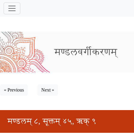
मण्डलवर्गीकरणम्
« Previous
Next »
मण्डलम् ८, सूक्तम् ४५, ऋक् ९