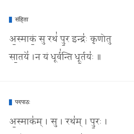
संहिता
अ॒स्माकं॒ सु रथं॑ पु॒र इन्द्र॑ः कृणोतु
सा॒तये॑ ।न यं धूर्व॑न्ति धू॒र्तयः॑ ॥
पदपाठः
अ॒स्माक॑म् । सु । रथ॑म् । पु॒रः ।