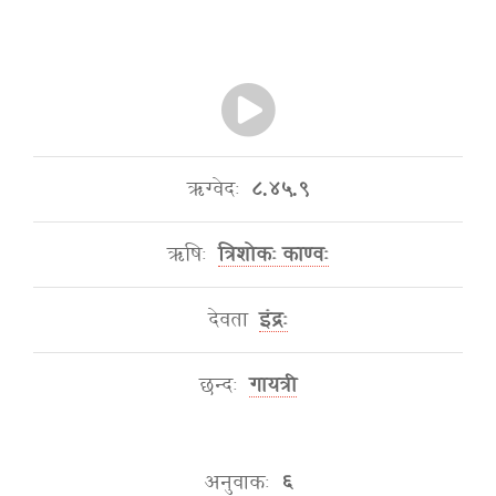
ऋग्वेदः
८.४५.९
ऋषिः
त्रिशोकः काण्वः
देवता
इंद्रः
छन्दः
गायत्री
अनुवाकः
६