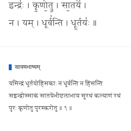
इन्द्रः॑ । कृ॒णो॒तु॒ । सा॒तये॑ ।
न । यम् । धूर्व॑न्ति । धू॒र्तयः॑ ॥
सायणभाष्यम्
यमिन्द्रं धूर्तयोहिंसकाः न धूर्वन्ति न हिंसन्ति
सइन्द्रोस्माकं सातयेभीष्टलाभाय सुरथं कल्याणं रथं
पुरः कृणोतु पुरस्करोतु ॥ ९ ॥