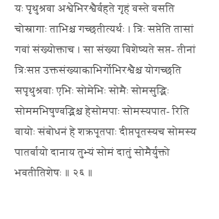
यः पृथुश्रवा अश्वेभिरश्वैर्वहते गृहं वस्ते वसति
चोस्रागाः ताभिश्च गच्छतीत्यर्थः । त्रिः सप्तेति तासां
गवां संख्योक्ताच । सा संख्या विशेष्यते सप्त- तीनां
त्रिःसप्त उक्तसंख्याकाभिर्गोभिरश्वैश्च योगच्छति
सपृथुश्रवाः एभिः सोमेभिः सोमैः सोमसुद्भिः
सोममभिषुण्वद्भिश्च हेसोमपाः सोमस्यपात- रिति
वायोः संबोधनं हे शक्रपूतपाः दीप्तपूतस्यच सोमस्य
पातर्वायो दानाय तुभ्यं सोमं दातुं सोमैर्युक्तो
भवतीतिशेषः ॥ २६ ॥