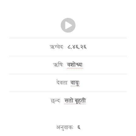
ऋग्वेदः
८.४६.२६
ऋषिः
वशोश्व्यः
देवता
वायुः
छन्दः
सतो बृहती
अनुवाकः
६