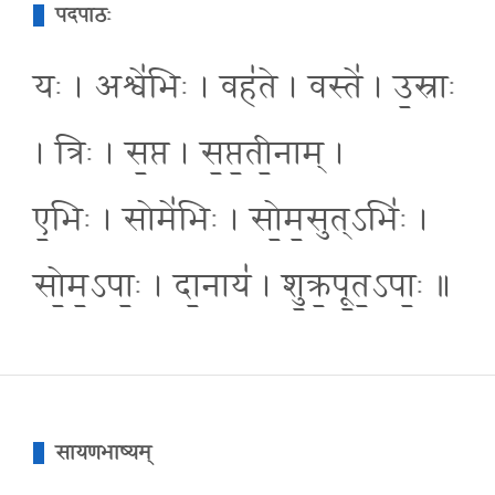
पदपाठः
यः । अश्वे॑भिः । वह॑ते । वस्ते॑ । उ॒स्राः
। त्रिः । स॒प्त । स॒प्त॒ती॒नाम् ।
ए॒भिः । सोमे॑भिः । सो॒म॒सुत्ऽभिः॑ ।
सो॒म॒ऽपाः॒ । दा॒नाय॑ । शु॒क्र॒पू॒त॒ऽपाः॒ ॥
सायणभाष्यम्