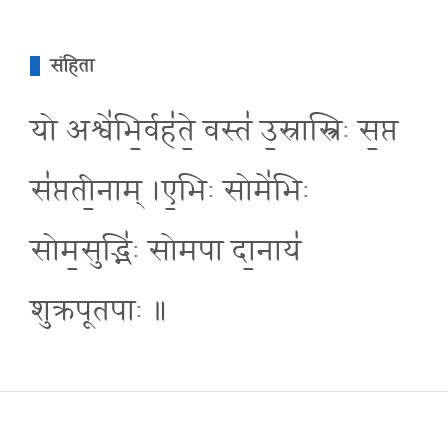
संहिता
यो अश्वे॑भि॒र्वह॑ते॒ वस्त॑ उ॒स्रास्त्रिः स॒प्त
स॑प्तती॒नाम् ।ए॒भिः सोमे॑भिः
सोम॒सुद्भि॑ः सोमपा दा॒नाय॑
शुक्रपूतपाः ॥