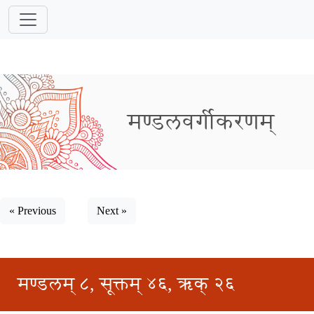
मण्डलवर्गीकरणम्
« Previous
Next »
मण्डलम् ८, सूक्तम् ४६, ऋक् २६