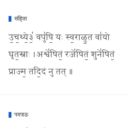
संहिता
उ॒च॒थ्ये॒३॒॑ वपु॑षि॒ यः स्व॒राळु॒त वा॑यो
घृत॒स्नाः ।अश्वे॑षितं॒ रजे॑षितं॒ शुने॑षितं॒
प्राज्म॒ तदि॒दं नु तत् ॥
पदपाठः