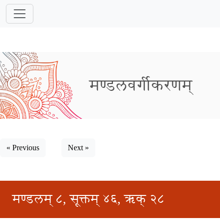
मण्डलवर्गीकरणम्
« Previous
Next »
मण्डलम् ८, सूक्तम् ४६, ऋक् २८