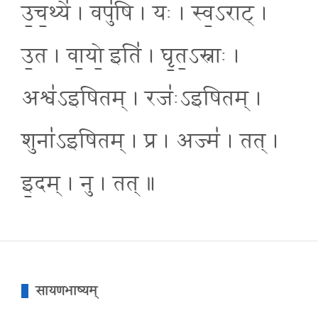
उ॒च॒थ्ये॑ । वपु॑षि । यः । स्व॒ऽराट् ।
उ॒त । वा॒यो॒ इति॑ । घृ॒त॒ऽस्नाः ।
अश्व॑ऽइषितम् । रजः॑ऽइषितम् ।
शुना॑ऽइषितम् । प्र । अज्म॑ । तत् ।
इ॒दम् । नु । तत् ॥
सायणभाष्यम्