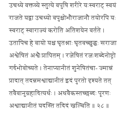
उचथ्ये वक्तव्ये स्तुत्ये वपुषि शरीरे यःस्वराट् स्वयं
राजते यद्वा उचथ्यो वपुश्चोभौराजानौ तयोरपि यः
स्वराट् स्वाराज्यं करोति अतिशयेन वर्तते ।
उतापिच हे वायो यश्च घृतश्नाः घृतवच्छुद्धः सराजा
अश्वेषितं अश्वैःप्रापितम् । रजेषितं रजःशब्देनोष्ट्रो
गर्दभोवोच्यते । तेनाप्यानीतं शुनेषितंचा- ज्मान्नं
प्रादात् तदन्नमश्वाद्यानीतं इदं पुरतो दृश्यते तत्
तवैवानुग्रहादित्यर्थः । अथवैकस्तच्छब्दः पूरणः
अश्वाद्यानीतं यदस्ति तदिदं खल्विति ॥ २८ ॥