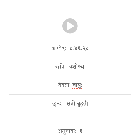
ऋग्वेदः
८.४६.२८
ऋषिः
वशोश्व्यः
देवता
वायुः
छन्दः
सतो बृहती
अनुवाकः
६