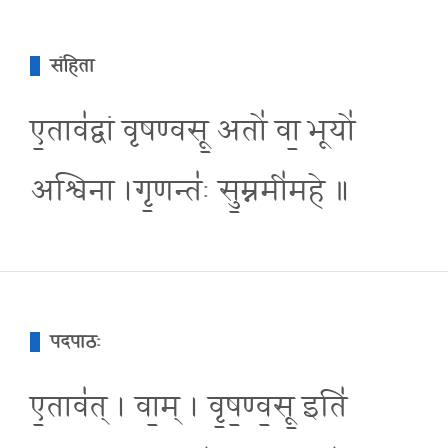
संहिता
ए॒ताव॑द्वां वृषण्वसू॒ अतो॑ वा॒ भूयो॑
अश्विना ।गृ॒णन्त॑ः सु॒म्नमी॑महे ॥
पदपाठः
ए॒ताव॑त् । वा॒म् । वृ॒ष॒ण्व॒सू॒ इति॑