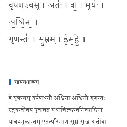
वृषण्ऽवसू । अतः॑ । वा॒ । भूयः॑ ।
अ॒श्वि॒ना॒ ।
गृ॒णन्तः॑ । सु॒म्नम् । ई॒म॒हे॒ ॥
सायणभाष्यम्
हे वृषण्वसू वर्षणधनौ अश्विना अश्विनौ गृणन्तः
स्तुवन्तोवयं एतावत् यथाचित्कण्वमित्यादिना
यावदनुक्रान्तम् एतत्परिमाणं सुम्नं सुखं अतोवा