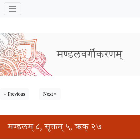
मण्डलवर्गीकरणम्
« Previous
Next »
मण्डलम् ८, सूक्तम् ५, ऋक् २७