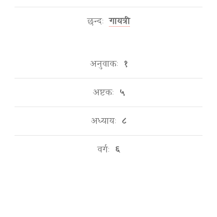
छन्दः
गायत्री
अनुवाकः
१
अष्टकः
५
अध्यायः
८
वर्गः
६