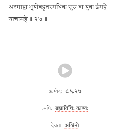
अस्माद्वा भूयोबहुतरमधिकं सुम्नं वां युवां ईमहे
याचामहे ॥ २७ ॥
ऋग्वेदः
८.५.२७
ऋषिः
ब्रह्मातिथिः काण्वः
देवता
अश्विनौ