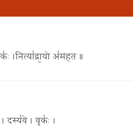
वृकः॑ ।नित्या॑द्रा॒यो अ॑मंहत ॥
 । दस्य॑वे । वृकः॑ ।