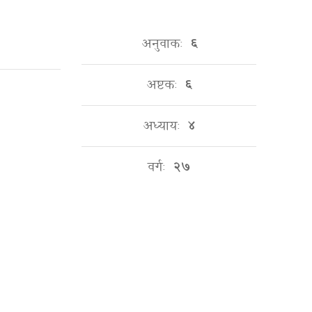
अनुवाकः
६
अष्टकः
६
अध्यायः
४
वर्गः
२७