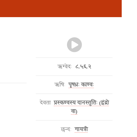
ऋग्वेदः
८.५६.२
ऋषिः
पृषध्रः काण्वः
देवता
प्रस्कण्वस्य दानस्तुतिः (इंद्रो
वा)
छन्दः
गायत्री