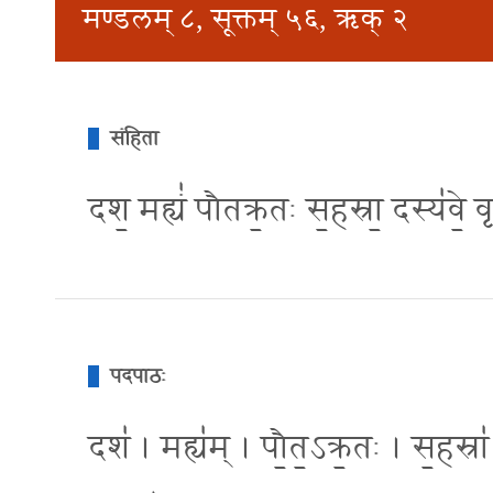
मण्डलम् ८, सूक्तम् ५६, ऋक् २
संहिता
दश॒ मह्यं॑ पौतक्र॒तः स॒हस्रा॒ दस्य॑वे॒ 
पदपाठः
दश॑ । मह्य॑म् । पौ॒त॒ऽक्र॒तः । स॒हस्रा॑