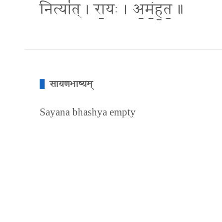
नित्या॑त् । रा॒यः । अ॒मं॒ह॒त॒ ॥
सायणभाष्यम्
Sayana bhashya empty