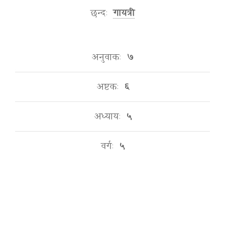
छन्दः
गायत्री
अनुवाकः
७
अष्टकः
६
अध्यायः
५
वर्गः
५