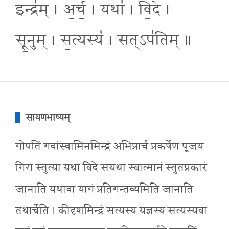
इन्द्र॑म् । अ॒र्च॒ । यथा॑ । वि॒दे ।
सू॒नुम् । स॒त्यस्य॑ । सत्ऽप॑तिम् ॥
सायणभाष्यम्
गोपतिं गवांस्वामिनमिन्द्रं अभिप्रार्च प्रकर्षेण पूजय
गिरा स्तुत्या यथा विदे सयथा स्वात्मानं स्तुतप्रकारं
जानाति यथावा यागं प्रतिगन्तव्यमिति जानाति
तथार्चेति । कीदृशमिन्द्रं सत्यस्य यज्ञस्य सत्यस्यवा