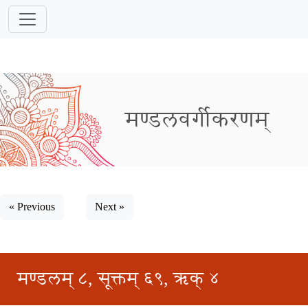
मण्डलवर्गीकरणम्
« Previous
Next »
मण्डलम् ८, सूक्तम् ६९, ऋक् ४