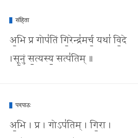
संहिता
अ॒भि प्र गोप॑तिं गि॒रेन्द्र॑मर्च॒ यथा॑ वि॒दे
।सू॒नुं स॒त्यस्य॒ सत्प॑तिम् ॥
पदपाठः
अ॒भि । प्र । गोऽप॑तिम् । गि॒रा ।