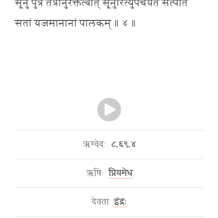
सूनुं पुत्रं तत्रानुरक्तत्वात् सूनुरित्युपचर्यते सत्पतिं
सतां यजमानानां पालकम् ॥ ४ ॥
ऋग्वेदः
८.६९.४
ऋषिः
प्रियमेध
देवता
इंद्रः