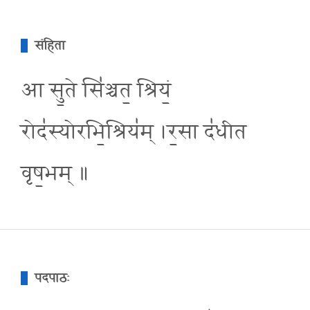
संहिता
आ सु॒ते सि॑ञ्चत॒ श्रियं॒
रोद॑स्योरभि॒श्रिय॑म् ।र॒सा द॑धीत
वृष॒भम् ॥
पदपाठः