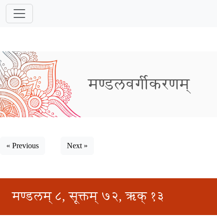
मण्डलवर्गीकरणम्
« Previous
Next »
मण्डलम् ८, सूक्तम् ७२, ऋक् १३