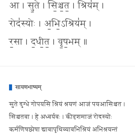
आ । सु॒ते । सि॒ञ्च॒त॒ । श्रिय॑म् ।
रोद॑स्योः । अ॒भि॒ऽश्रिय॑म् ।
र॒सा । द॒धी॒त॒ । वृ॒ष॒भम् ॥
सायणभाष्यम्
सुते दुग्धे गोपयसि श्रियं श्रयणं आजं पयआसिञ्चत ।
सिञ्चतवा । हे अध्वर्यवः । कीदृशमाजं रोदस्योः
कर्मणिषष्ठ्येषा द्यावापृथिव्यावभिश्रियं अभिश्रयन्तं