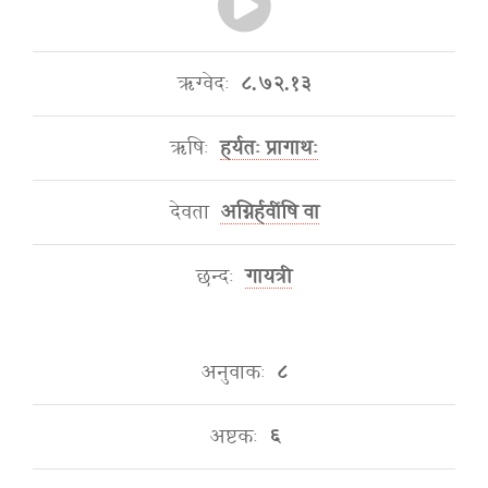
ऋग्वेदः
८.७२.१३
ऋषिः
हर्यतः प्रागाथः
देवता
अग्निर्हवींषि वा
छन्दः
गायत्री
अनुवाकः
८
अष्टकः
६