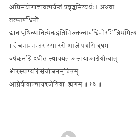
अग्निसंयोगात्तावत्पर्यन्तं प्रवृद्धमित्यर्थः । अथवा
तत्कावश्विनौ
द्यावापृथिव्यावित्येकइतिनिरुक्तत्वादश्विनोरभिश्रियमित्यर
। सेचना- नन्तरं रसा रसे आजे पयसि वृषभं
वर्षकमग्निं दधीत स्थापयत अजायाआग्नेयीत्वात्
क्षीरस्याप्यग्निसंयोजनमुचितम् ।
आग्नेयीवाएषायदजेतिब्रा- ह्मणम् ॥ १३ ॥