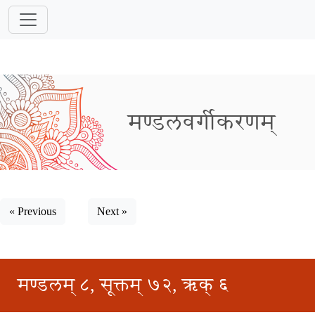
मण्डलवर्गीकरणम्
« Previous
Next »
मण्डलम् ८, सूक्तम् ७२, ऋक् ६