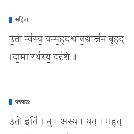
संहिता
उ॒तो न्व॑स्य॒ यन्म॒हदश्वा॑व॒द्योज॑नं बृ॒हद्
।दा॒मा रथ॑स्य॒ ददृ॑शे ॥
पदपाठः
उ॒तो इति॑ । नु । अ॒स्य॒ । यत् । म॒हत्