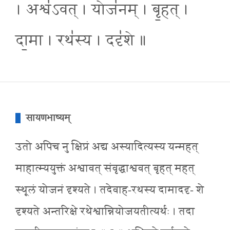
। अश्व॑ऽवत् । योज॑नम् । बृ॒हत् ।
दा॒मा । रथ॑स्य । ददृ॑शे ॥
सायणभाष्यम्
उतो अपिच नु क्षिप्रं अद्य अस्यादित्यस्य यन्महत्
माहात्म्ययुक्तं अश्वावत् संवृद्धाश्ववत् बृहत् महत्
स्थूलं योजनं दृश्यते । तदेवाह-रथस्य दामाददृ- शे
दृश्यते अन्तरिक्षे रथेश्वान्नियोजयतीत्यर्थः । तदा