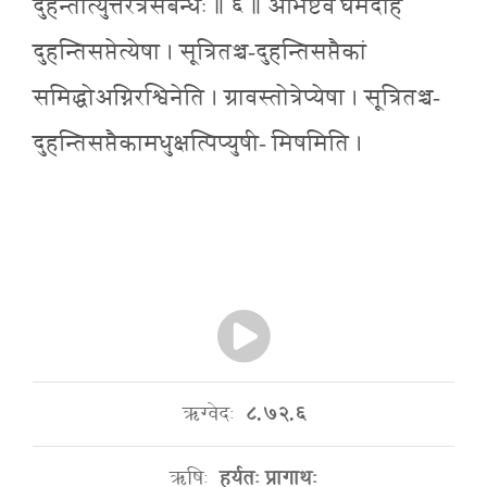
दुहन्तीत्युत्तरत्रसंबन्धः ॥ ६ ॥ अभिष्टवे घर्मदाहे
दुहन्तिसप्तेत्येषा । सूत्रितञ्च-दुहन्तिसप्तैकां
समिद्धोअग्निरश्विनेति । ग्रावस्तोत्रेप्येषा । सूत्रितञ्च-
दुहन्तिसप्तैकामधुक्षत्पिप्युषी- मिषमिति ।
ऋग्वेदः
८.७२.६
ऋषिः
हर्यतः प्रागाथः