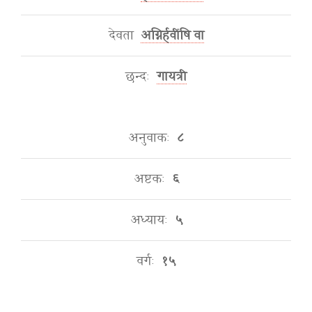
देवता
अग्निर्हवींषि वा
छन्दः
गायत्री
अनुवाकः
८
अष्टकः
६
अध्यायः
५
वर्गः
१५