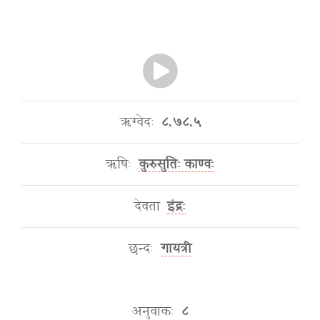
ऋग्वेदः
८.७८.५
ऋषिः
कुरुसुतिः काण्वः
देवता
इंद्रः
छन्दः
गायत्री
अनुवाकः
८