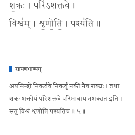
श॒क्रः । परि॑ऽशक्तवे ।
विश्व॑म् । शृ॒णो॒ति॒ । पश्य॑ति ॥
सायणभाष्यम्
अयमिन्द्रो निकर्तवे निकर्तुं नकीं नैव शक्यः । तथा
शक्रः शक्तोयं परिशक्तवे परिभावाय नशक्यत इति ।
सतु विश्वं शृणोति पश्यतिच ॥ ५ ॥