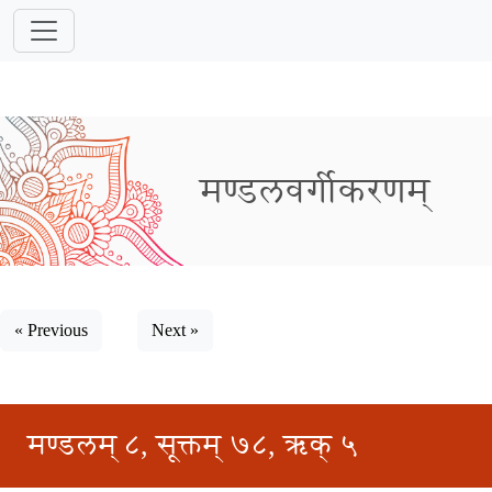
मण्डलवर्गीकरणम्
« Previous
Next »
मण्डलम् ८, सूक्तम् ७८, ऋक् ५