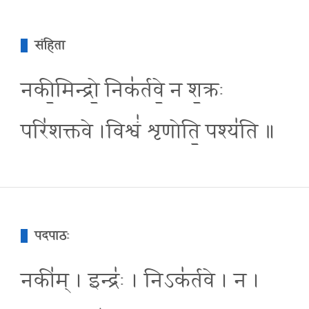
संहिता
नकी॒मिन्द्रो॒ निक॑र्तवे॒ न श॒क्रः
परि॑शक्तवे ।विश्वं॑ शृणोति॒ पश्य॑ति ॥
पदपाठः
नकी॑म् । इन्द्रः॑ । निऽक॑र्तवे । न ।