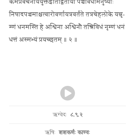
कर्मप्रवचनीययुक्तइतिद्वितीया पञ्चविधामनुष्याः
निषादपञ्चमाश्चत्वारोवर्णायत्रवर्तंते तत्रचेहलोके यन्नृ-
म्णं धनमस्ति हे अश्विना अश्विनौ तन्त्रिविधं नृम्णं धनं
धत्तं अस्मभ्यं प्रयच्छतम् ॥ २ ॥
ऋग्वेदः
८.९.२
ऋषिः
शशकर्णः काण्वः