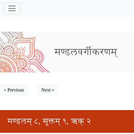
मण्डलवर्गीकरणम्
« Previous
Next »
मण्डलम् ८, सूक्तम् ९, ऋक् २