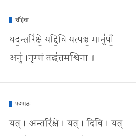
संहिता
यद॒न्तरि॑क्षे॒ यद्दि॒वि यत्पञ्च॒ मानु॑षाँ॒
अनु॑ ।नृ॒म्णं तद्ध॑त्तमश्विना ॥
पदपाठः
यत् । अ॒न्तरि॑क्षे । यत् । दि॒वि । यत्