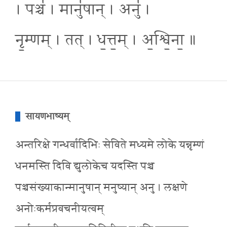
। पञ्च॑ । मानु॑षान् । अनु॑ ।
नृ॒म्णम् । तत् । ध॒त्त॒म् । अ॒श्वि॒ना॒ ॥
सायणभाष्यम्
अन्तरिक्षे गन्धर्वादिभिः सेविते मध्यमे लोके यन्नृम्णं
धनमस्ति दिवि द्युलोकेच यदस्ति पञ्च
पञ्चसंख्याकान्मानुषान् मनुष्यान् अनु । लक्षणे
अनोःकर्मप्रवचनीयत्वम्