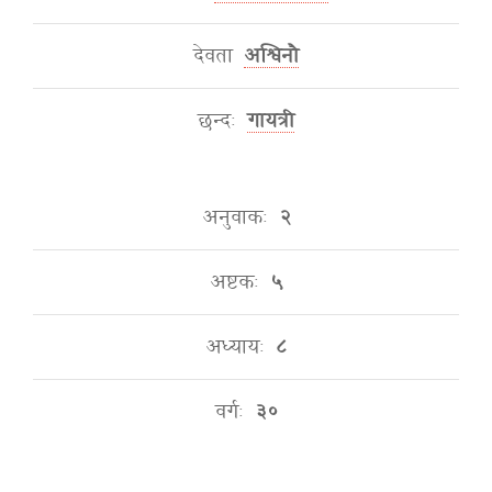
देवता
अश्विनौ
छन्दः
गायत्री
अनुवाकः
२
अष्टकः
५
अध्यायः
८
वर्गः
३०