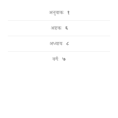
अनुवाकः
१
अष्टकः
६
अध्यायः
८
वर्गः
७