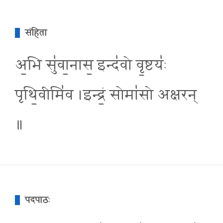
संहिता
अ॒भि सु॑वा॒नास॒ इन्द॑वो वृ॒ष्टयः॑
पृथि॒वीमि॑व ।इन्द्रं॒ सोमा॑सो अक्षरन्
॥
पदपाठः