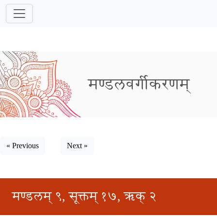
मण्डलवर्गीकरणम्
« Previous
Next »
मण्डलम् ९, सूक्तम् १७, ऋक् २