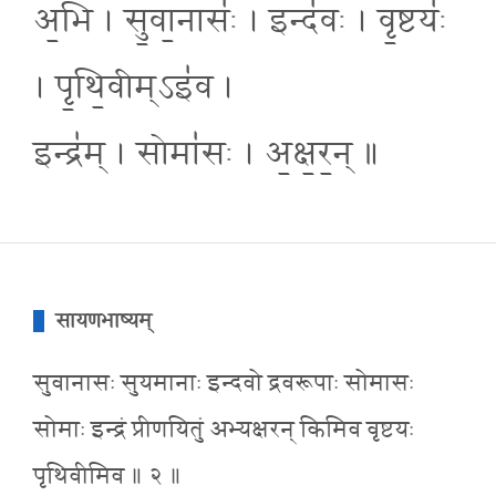
अ॒भि । सु॒वा॒नासः॑ । इन्द॑वः । वृ॒ष्टयः॑
। पृ॒थि॒वीम्ऽइ॑व ।
इन्द्र॑म् । सोमा॑सः । अ॒क्ष॒र॒न् ॥
सायणभाष्यम्
सुवानासः सुयमानाः इन्दवो द्रवरूपाः सोमासः
सोमाः इन्द्रं प्रीणयितुं अभ्यक्षरन् किमिव वृष्टयः
पृथिवीमिव ॥ २ ॥