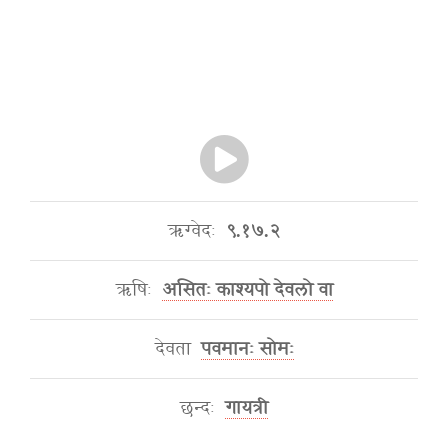
ऋग्वेदः
९.१७.२
ऋषिः
असितः काश्यपो देवलो वा
देवता
पवमानः सोमः
छन्दः
गायत्री