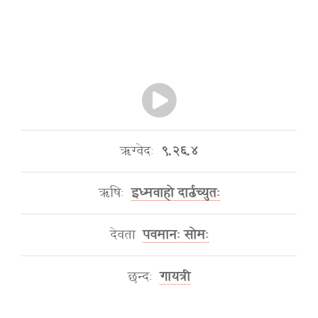
ऋग्वेदः
९.२६.४
ऋषिः
इध्मवाहो दार्ढच्युतः
देवता
पवमानः सोमः
छन्दः
गायत्री