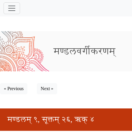
मण्डलवर्गीकरणम्
« Previous
Next »
मण्डलम् ९, सूक्तम् २६, ऋक् ४