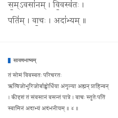
स॒म्ऽवसा॑नम् । वि॒वस्व॑तः ।
पति॑म् । वा॒चः । अदा॑भ्यम् ॥
सायणभाष्यम्
तं सोमं विवस्वतः परिचरतः
ऋत्विजोभुरिजोर्बाह्वोर्धिया अंगुल्या अह्यन् प्राहिन्वन्
। कीदृशं तं संवसानं वसन्तं पात्रे । वाचः स्तुतेःपतिं
स्वामिनं अदाभ्यं अदंभनीयम् ॥ ४ ॥