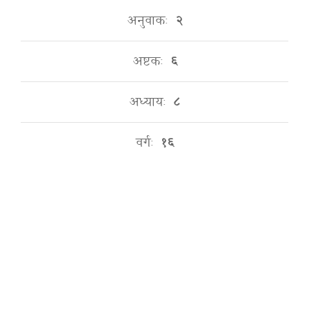
अनुवाकः
२
अष्टकः
६
अध्यायः
८
वर्गः
१६