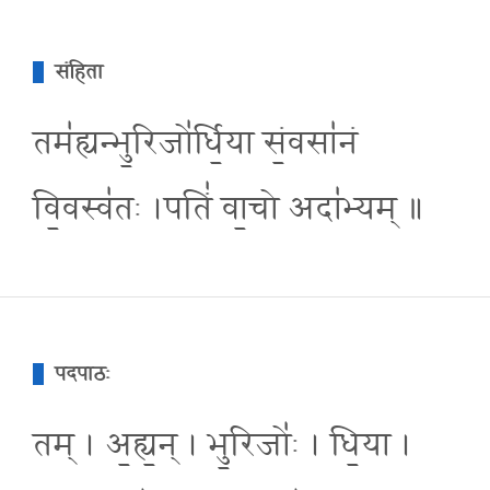
संहिता
तम॑ह्यन्भु॒रिजो॑र्धि॒या सं॒वसा॑नं
वि॒वस्व॑तः ।पतिं॑ वा॒चो अदा॑भ्यम् ॥
पदपाठः
तम् । अ॒ह्य॒न् । भु॒रिजोः॑ । धि॒या ।