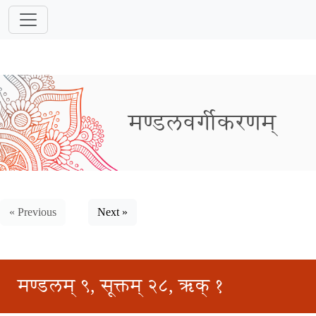
मण्डलवर्गीकरणम्
« Previous
Next »
मण्डलम् ९, सूक्तम् २८, ऋक् १