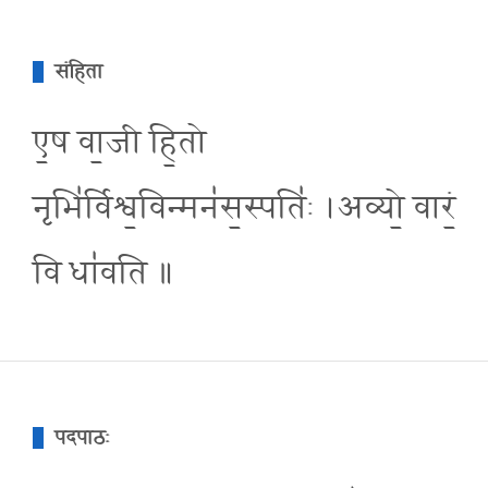
संहिता
ए॒ष वा॒जी हि॒तो
नृभि॑र्विश्व॒विन्मन॑स॒स्पति॑ः ।अव्यो॒ वारं॒
वि धा॑वति ॥
पदपाठः