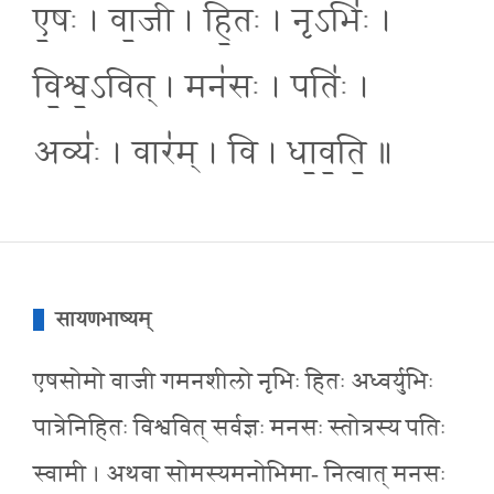
ए॒षः । वा॒जी । हि॒तः । नृऽभिः॑ ।
वि॒श्व॒ऽवित् । मन॑सः । पतिः॑ ।
अव्यः॑ । वार॑म् । वि । धा॒व॒ति॒ ॥
सायणभाष्यम्
एषसोमो वाजी गमनशीलो नृभिः हितः अध्वर्युभिः
पात्रेनिहितः विश्ववित् सर्वज्ञः मनसः स्तोत्रस्य पतिः
स्वामी । अथवा सोमस्यमनोभिमा- नित्वात् मनसः