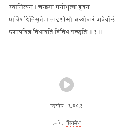
स्वामित्वम् । चन्द्रमा मनोभूत्वा हृदयं
प्राविशदितिश्रुतेः । तादृशोसौ अव्योवारं अवेर्वालं
दशापवित्रं विधावति विविधं गच्छति ॥ १ ॥
ऋग्वेदः
९.२८.१
ऋषिः
प्रियमेध