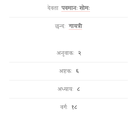
देवता
पवमानः सोमः
छन्दः
गायत्री
अनुवाकः
२
अष्टकः
६
अध्यायः
८
वर्गः
१८