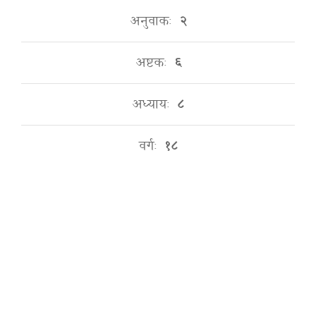
अनुवाकः
२
अष्टकः
६
अध्यायः
८
वर्गः
१८