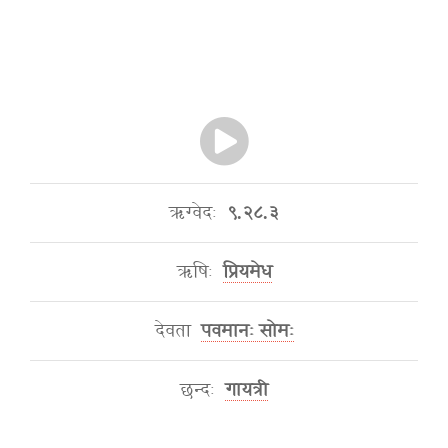
ऋग्वेदः
९.२८.३
ऋषिः
प्रियमेध
देवता
पवमानः सोमः
छन्दः
गायत्री