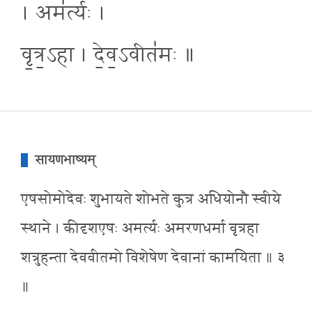
। अम॑र्त्यः ।
वृ॒त्र॒ऽहा । दे॒व॒ऽवीत॑मः ॥
सायणभाष्यम्
एषसोमोदेवः शुभायते शोभते कुत्र अधियोनौ स्वीये
स्थाने । कीदृशएषः अमर्त्यः अमरणधर्मा वृत्रहा
शत्रुहन्ता देववीतमो विशेषेण देवानां कामयिता ॥ ३
॥