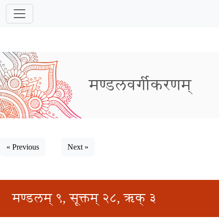
मण्डलवर्गीकरणम्
« Previous
Next »
मण्डलम् ९, सूक्तम् २८, ऋक् ३