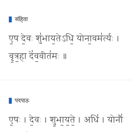
संहिता
ए॒ष दे॒वः शु॑भाय॒तेऽधि॒ योना॒वम॑र्त्यः ।
वृ॒त्र॒हा दे॑व॒वीत॑मः ॥
पदपाठः
ए॒षः । दे॒वः । शु॒भा॒य॒ते॒ । अधि॑ । योनौ॑