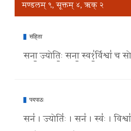
मण्डलम् ९, सूक्तम् ४, ऋक् २
संहिता
सना॒ ज्योति॒ः सना॒ स्व१॒॑र्विश्वा॑ 
पदपाठः
सन॑ । ज्योतिः॑ । सन॑ । स्वः॑ । विश्व