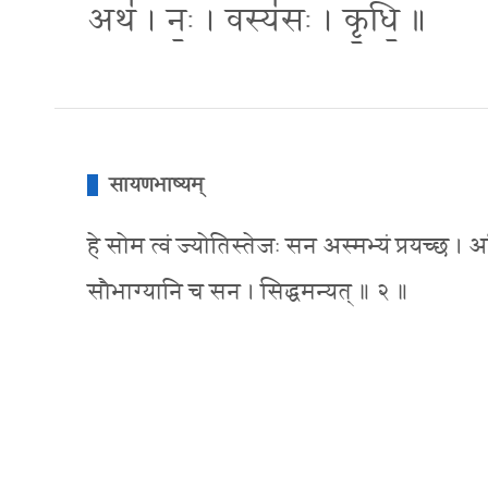
अथ॑ । नः॒ । वस्य॑सः । कृ॒धि॒ ॥
सायणभाष्यम्
हे सोम त्वं ज्योतिस्तेजः सन अस्मभ्यं प्रयच्छ । अ
सौभाग्यानि च सन । सिद्धमन्यत् ॥ २ ॥