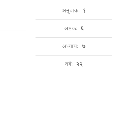
अनुवाकः
१
अष्टकः
६
अध्यायः
७
वर्गः
२२