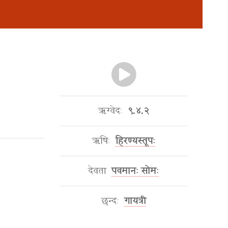
ऋग्वेदः
९.४.२
ऋषिः
हिरण्यस्तूपः
देवता
पवमानः सोमः
छन्दः
गायत्री