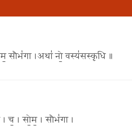
च सोम॒ सौभ॑गा ।अथा॑ नो॒ वस्य॑सस्कृधि ॥
ा॑ । च॒ । सो॒म॒ । सौभ॑गा ।