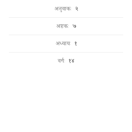
अनुवाकः
२
अष्टकः
७
अध्यायः
१
वर्गः
१४