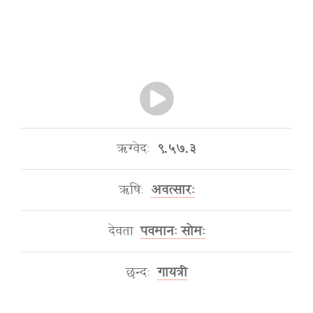
ऋग्वेदः
९.५७.३
ऋषिः
अवत्सारः
देवता
पवमानः सोमः
छन्दः
गायत्री