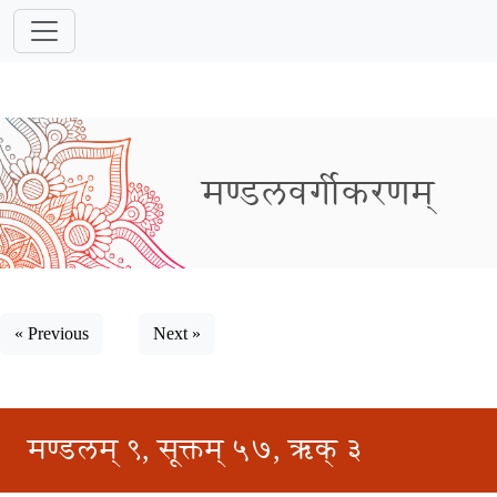
मण्डलवर्गीकरणम्
« Previous
Next »
मण्डलम् ९, सूक्तम् ५७, ऋक् ३