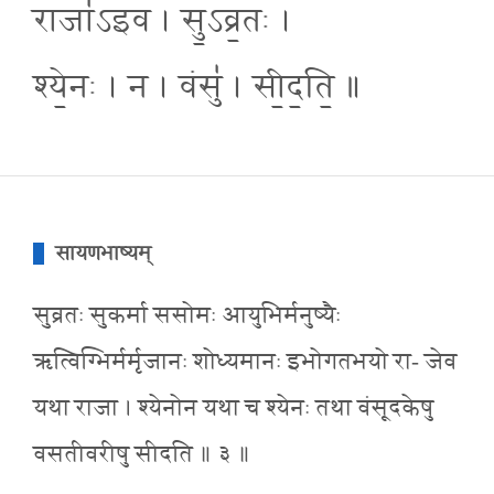
राजा॑ऽइव । सु॒ऽव्र॒तः ।
श्ये॒नः । न । वंसु॑ । सी॒द॒ति॒ ॥
सायणभाष्यम्
सुव्रतः सुकर्मा ससोमः आयुभिर्मनुष्यैः
ऋत्विग्भिर्मर्मृजानः शोध्यमानः इभोगतभयो रा- जेव
यथा राजा । श्येनोन यथा च श्येनः तथा वंसूदकेषु
वसतीवरीषु सीदति ॥ ३ ॥