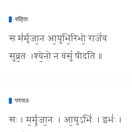
संहिता
स म॑र्मृजा॒न आ॒युभि॒रिभो॒ राजे॑व
सुव्र॒तः ।श्ये॒नो न वंसु॑ षीदति ॥
पदपाठः
सः । म॒र्मृ॒जा॒नः । आ॒युऽभिः॑ । इभः॑ ।