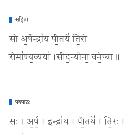
संहिता
सो अ॒र्षेन्द्रा॑य पी॒तये॑ ति॒रो
रोमा॑ण्य॒व्यया॑ ।सीद॒न्योना॒ वने॒ष्वा ॥
पदपाठः
सः । अ॒र्ष॒ । इन्द्रा॑य । पी॒तये॑ । ति॒रः ।