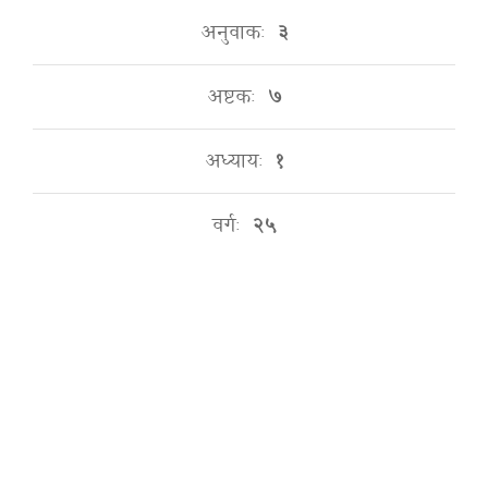
अनुवाकः
३
अष्टकः
७
अध्यायः
१
वर्गः
२५