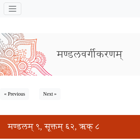
मण्डलवर्गीकरणम्
« Previous
Next »
मण्डलम् ९, सूक्तम् ६२, ऋक् ८