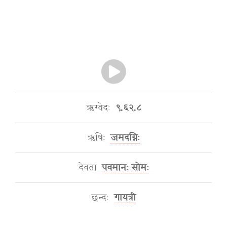
ऋग्वेदः
९.६२.८
ऋषिः
जमदग्निः
देवता
पवमानः सोमः
छन्दः
गायत्री