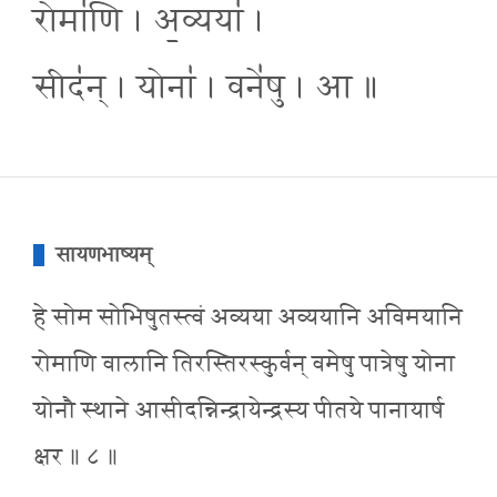
रोमा॑णि । अ॒व्यया॑ ।
सीद॑न् । योना॑ । वने॑षु । आ ॥
सायणभाष्यम्
हे सोम सोभिषुतस्त्वं अव्यया अव्ययानि अविमयानि
रोमाणि वालानि तिरस्तिरस्कुर्वन् वमेषु पात्रेषु योना
योनौ स्थाने आसीदन्निन्द्रायेन्द्रस्य पीतये पानायार्ष
क्षर ॥ ८ ॥