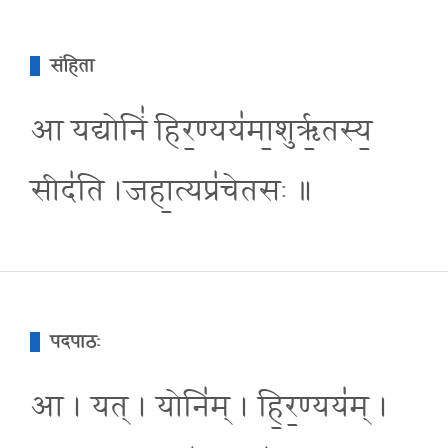
संहिता
आ यद्योनिं॑ हिर॒ण्यय॑मा॒शुरृ॒तस्य॒
सीद॑ति ।जहा॒त्यप्र॑चेतसः ॥
पदपाठः
आ । यत् । योनि॑म् । हि॒र॒ण्यय॑म् ।