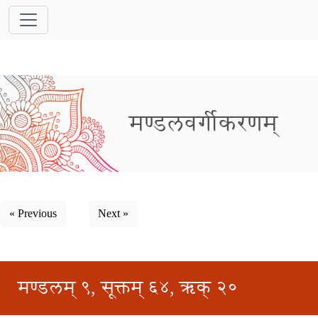
मण्डलवर्गीकरणम्
« Previous
Next »
मण्डलम् ९, सूक्तम् ६४, ऋक् २०