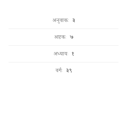
अनुवाकः
३
अष्टकः
७
अध्यायः
१
वर्गः
३९