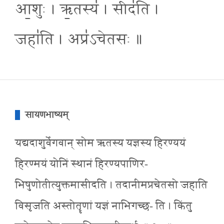
आ॒शुः । ऋ॒तस्य॑ । सीद॑ति ।
जहा॑ति । अप्र॑ऽचेतसः ॥
सायणभाष्यम्
यद्यदाशुर्वेगवान् सोम ऋतस्य यज्ञस्य हिरण्ययं
हिरण्मयं योनिं स्थानं हिरण्यपाणिर-
भिषुणोतीत्युक्तमासीदति । तदानीमप्रचेतसो जहाति
विसृजति अस्तोतॄणां यज्ञं नाभिगच्छ- ति । किंतु