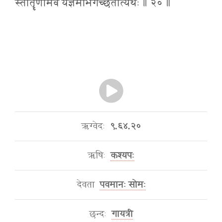
स्तोतॄणामेव यज्ञमभिगच्छतीत्यर्थः ॥ २० ॥
ऋग्वेदः
९.६४.२०
ऋषिः
कश्यपः
देवता
पवमानः सोमः
छन्दः
गायत्री