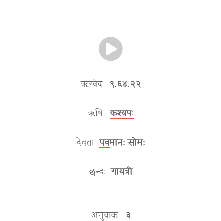
ऋग्वेदः
९.६४.२२
ऋषिः
कश्यपः
देवता
पवमानः सोमः
छन्दः
गायत्री
अनुवाकः
३