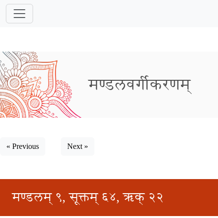
मण्डलवर्गीकरणम्
« Previous
Next »
मण्डलम् ९, सूक्तम् ६४, ऋक् २२