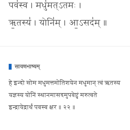
पव॑स्व । मधु॑मत्ऽतमः ।
ऋ॒तस्य॑ । योनि॑म् । आ॒ऽसद॑म् ॥
सायणभाष्यम्
हे इन्दो सोम मधुमत्तमोतिशयेन मधुमान् त्वं ऋतस्य
यज्ञस्य योनिं स्थानमासदमुपवेष्टुं मरुत्वते
इन्द्रायेद्रार्थं पवस्व क्षर ॥ २२ ॥