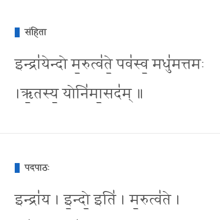
संहिता
इन्द्रा॑येन्दो म॒रुत्व॑ते॒ पव॑स्व॒ मधु॑मत्तमः
।ऋ॒तस्य॒ योनि॑मा॒सद॑म् ॥
पदपाठः
इन्द्रा॑य । इ॒न्दो॒ इति॑ । म॒रुत्व॑ते ।