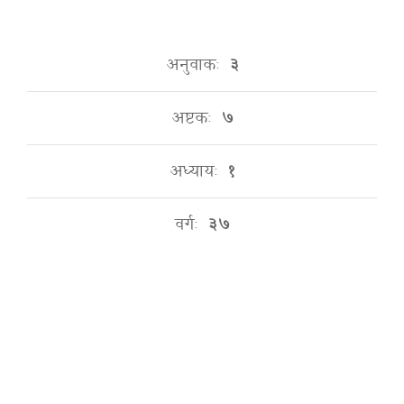
अनुवाकः
३
अष्टकः
७
अध्यायः
१
वर्गः
३७