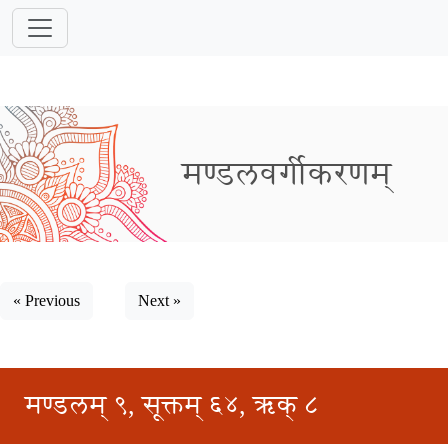
मण्डलवर्गीकरणम्
« Previous
Next »
मण्डलम् ९, सूक्तम् ६४, ऋक् ८