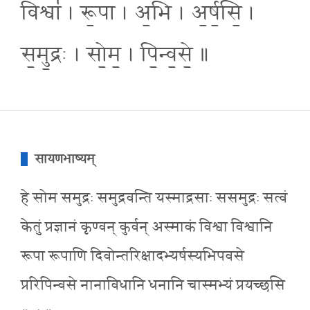
विश्वा॑ । रू॒पा । अ॒भि । अ॒र्ष॒सि॒ ।
स॒मु॒द्रः । सो॒म॒ । पि॒न्व॒से॒ ॥
सायणभाष्यम्
हे सोम समुद्रः समुद्रवन्ति यस्माद्रसाः ससमुद्रः सत्वं
केतुं प्रज्ञानं कृण्वन् कुर्वन् अस्माकं विश्वा विश्वानि
रूपा रूपाणि दिवोन्तरिक्षादभ्यर्षस्यभिपवसे
प्ररिपिन्वसे नानाविधानि धनानि चास्मभ्यं प्रयच्छसि