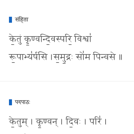
संहिता
के॒तुं कृ॒ण्वन्दि॒वस्परि॒ विश्वा॑
रू॒पाभ्य॑र्षसि ।स॒मु॒द्रः सो॑म पिन्वसे ॥
पदपाठः
के॒तुम् । कृ॒ण्वन् । दि॒वः । परि॑ ।