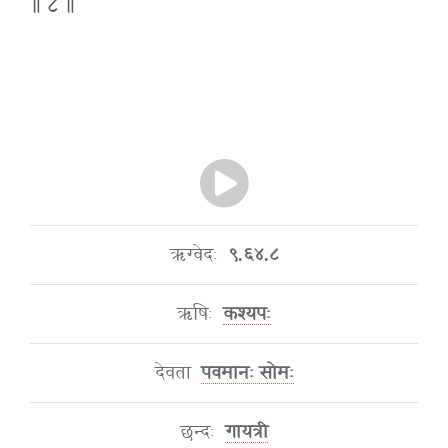
॥ ८ ॥
ऋग्वेदः
९.६४.८
ऋषिः
कश्यपः
देवता
पवमानः सोमः
छन्दः
गायत्री