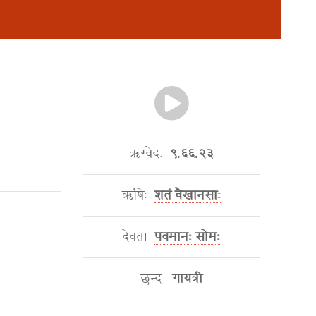
ऋग्वेदः
९.६६.२३
ऋषिः
शतं वैखानसाः
देवता
पवमानः सोमः
छन्दः
गायत्री