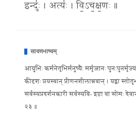
इन्दुः॑ । अत्यः॑ । वि॒ऽच॒क्ष॒णः ॥
सायणभाष्यम्
आयुभिः कर्मनेतृभिर्मनुष्यैः मर्मृजानः पुनःपुनर्
कीदृशः प्रयस्वान् प्रीणनशीलान्नवान् । यद्वा स्तोत
सर्वस्यप्रदर्शनकारी सर्वस्यवि- द्रष्टा वा सोमः देव
२३ ॥