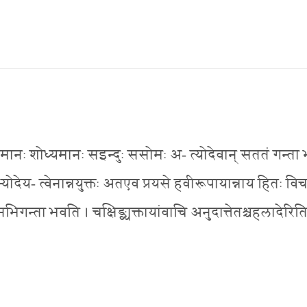
मृज्यमानः शोध्यमानः सइन्दुः ससोमः अ- त्योदेवान् सततं गन्ता
ृभ्योदेय- त्वेनान्नयुक्तः अतएव प्रयसे हवीरूपायान्नाय हितः विच
ानभिगन्ता भवति । चक्षिङ्व्यक्तायांवाचि अनुदात्तेतश्चहलादेरित