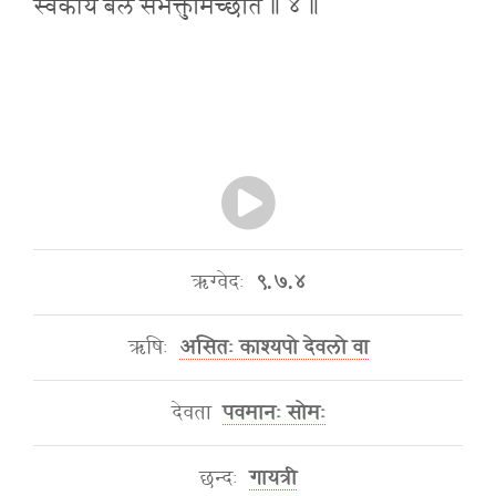
स्वकीयं बलं संभक्तुमिच्छति ॥ ४ ॥
ऋग्वेदः
९.७.४
ऋषिः
असितः काश्यपो देवलो वा
देवता
पवमानः सोमः
छन्दः
गायत्री