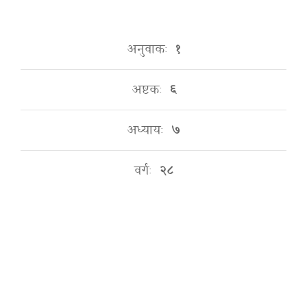
अनुवाकः
१
अष्टकः
६
अध्यायः
७
वर्गः
२८