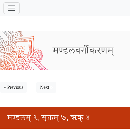
मण्डलवर्गीकरणम्
« Previous
Next »
मण्डलम् ९, सूक्तम् ७, ऋक् ४