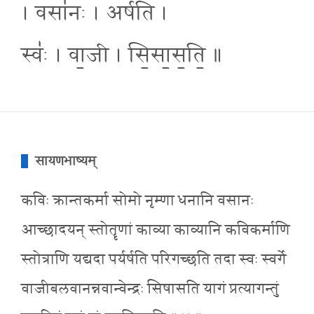
। वसा॑नः । अर्ष॑ति ।
स्वः॑ । वा॒जी । सि॒सा॒स॒ति॒ ॥
सायणभाष्यम्
कविः क्रान्तकर्मा सोमो नृम्णा धनानि वसानः
आच्छादयन् स्तोतॄणां काव्या काव्यानि कविकर्माणि
स्तोत्राणि यद्यदा पर्यर्षति परिगच्छति तदा स्वः स्वर्गे
वाजीबलवानन्नवान्वेन्द्रः सिषासति यागं प्रत्यागन्तुं