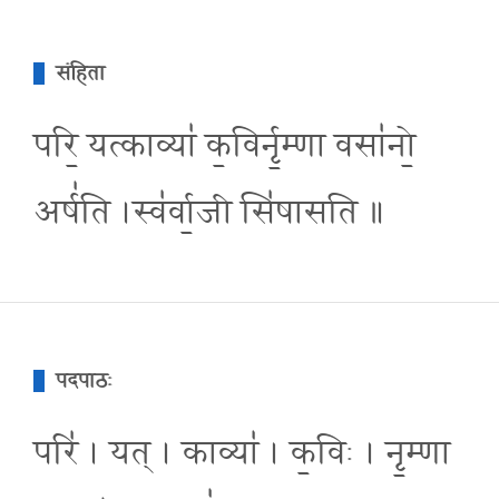
संहिता
परि॒ यत्काव्या॑ क॒विर्नृ॒म्णा वसा॑नो॒
अर्ष॑ति ।स्व॑र्वा॒जी सि॑षासति ॥
पदपाठः
परि॑ । यत् । काव्या॑ । क॒विः । नृ॒म्णा