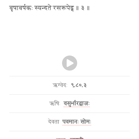
वृषावर्षकः स्यन्दते रसरूपेद्ण ॥ ३ ॥
ऋग्वेदः
९.८०.३
ऋषिः
वसुर्भारद्वाजः
देवता
पवमानः सोमः