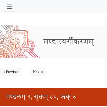
मण्डलवर्गीकरणम्
« Previous
Next »
मण्डलम् ९, सूक्तम् ८०, ऋक् ३