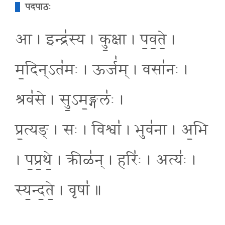
पदपाठः
आ । इन्द्र॑स्य । कु॒क्षा । प॒व॒ते॒ ।
म॒दिन्ऽत॑मः । ऊर्ज॑म् । वसा॑नः ।
श्रव॑से । सु॒ऽम॒ङ्गलः॑ ।
प्र॒त्यङ् । सः । विश्वा॑ । भुव॑ना । अ॒भि
। प॒प्र॒थे॒ । क्रीळ॑न् । हरिः॑ । अत्यः॑ ।
स्य॒न्द॒ते॒ । वृषा॑ ॥