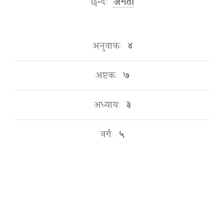
छन्दः
जगती
अनुवाकः
४
अष्टकः
७
अध्यायः
३
वर्गः
५