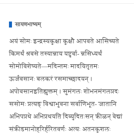
सायणभाष्यम्
अयं सोमः इन्द्रस्यकुक्षा कुक्षौ आपवते आसिच्यते
किमर्थं श्रवसे तस्यान्नाय यष्टुर्वा- न्नसिध्यर्थं
सोमोविशेष्यते—मदिन्तमः मादयितृतमः
ऊर्जंवसानः बलकरं रसमाच्छादयन् ।
अपोवसानइतिह्युक्तम् । सुमंगलः शोभनमंगलप्रदः
ससोमः प्रत्यङ् विश्वाभुवना सर्वाणिभूत- जातानि
अभिपप्रथे अभिप्रथयति दिव्युदितःसन् क्रीळन् वेद्यां
संक्रीडमानोहरिर्हरितवर्णः अत्यः अतनकुशलः