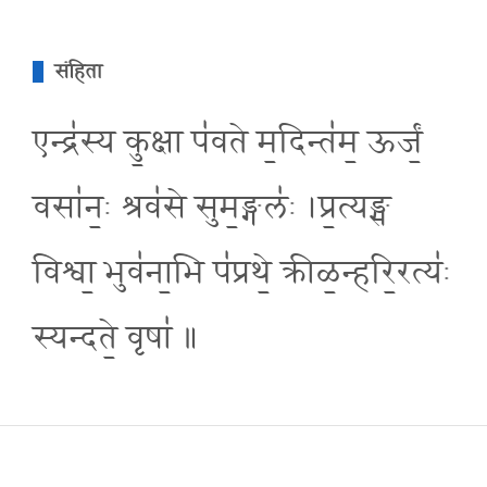
संहिता
एन्द्र॑स्य कु॒क्षा प॑वते म॒दिन्त॑म॒ ऊर्जं॒
वसा॑न॒ः श्रव॑से सुम॒ङ्गलः॑ ।प्र॒त्यङ्स
विश्वा॒ भुव॑ना॒भि प॑प्रथे॒ क्रीळ॒न्हरि॒रत्य॑ः
स्यन्दते॒ वृषा॑ ॥