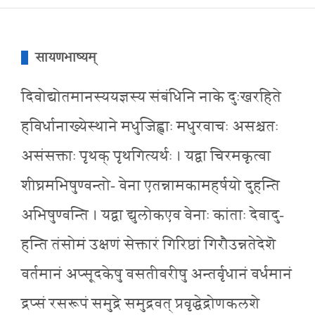
सायणभाष्यम्
दिवोद्योतमानस्ययज्ञस्य संबंधिनि नाके दुःखरहिते
हविर्धानाख्येस्थाने मधुजिह्वाः मधुरवाचः असश्चतः
असंसक्ताः पृथक् पृथगित्यर्थः । यद्वा चिरमकृत्वा
शीघ्रमभिषुण्वन्तो- वेना एतन्नामकामहर्षयो दुहन्ति
अभिषुण्वन्ति । यद्वा द्युलोकएव वेनाः कांताः देवादु-
हन्ति तंसोमं उक्षणं सेक्तारं गिरिष्ठां गिरौउन्नतेदेशॆ
वर्तमानं अप्सूदकेषु वसतीवरीषु अन्तर्वृधानं वर्धमानं
द्रप्सं रसरूपं समुद्रे समुद्रवत् प्रवृद्धेद्रोणकलशे