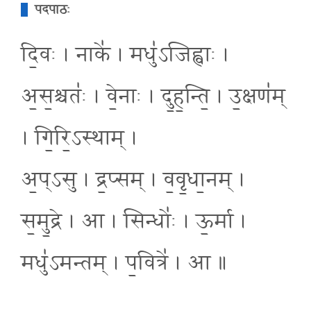
पदपाठः
दि॒वः । नाके॑ । मधु॑ऽजिह्वाः ।
अ॒स॒श्चतः॑ । वे॒नाः । दु॒ह॒न्ति॒ । उ॒क्षण॑म्
। गि॒रि॒ऽस्थाम् ।
अ॒प्ऽसु । द्र॒प्सम् । व॒वृ॒धा॒नम् ।
स॒मु॒द्रे । आ । सिन्धोः॑ । ऊ॒र्मा ।
मधु॑ऽमन्तम् । प॒वित्रे॑ । आ ॥