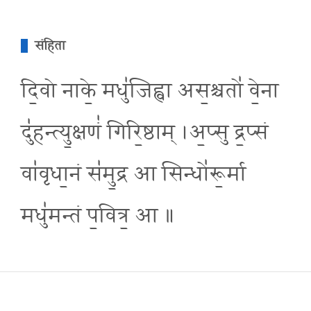
संहिता
दि॒वो नाके॒ मधु॑जिह्वा अस॒श्चतो॑ वे॒ना
दु॑हन्त्यु॒क्षणं॑ गिरि॒ष्ठाम् ।अ॒प्सु द्र॒प्सं
वा॑वृधा॒नं स॑मु॒द्र आ सिन्धो॑रू॒र्मा
मधु॑मन्तं प॒वित्र॒ आ ॥