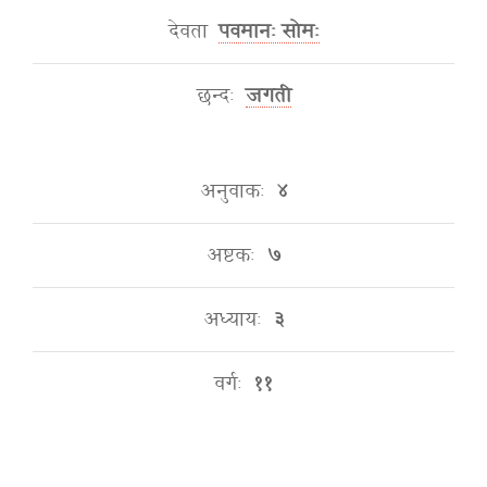
देवता
पवमानः सोमः
छन्दः
जगती
अनुवाकः
४
अष्टकः
७
अध्यायः
३
वर्गः
११