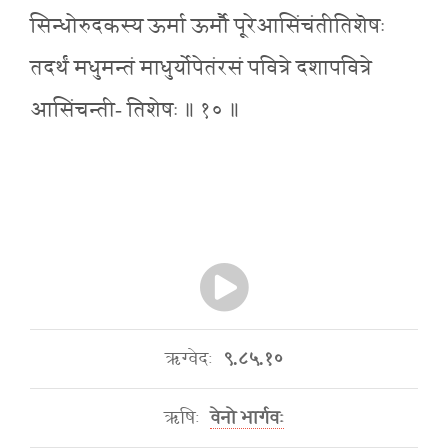
सिन्धोरुदकस्य ऊर्मा ऊर्मौ पूरेआसिंचंतीतिशॆषः
तदर्थं मधुमन्तं माधुर्योपेतंरसं पवित्रे दशापवित्रे
आसिंचन्ती- तिशेषः ॥ १० ॥
ऋग्वेदः
९.८५.१०
ऋषिः
वेनो भार्गवः