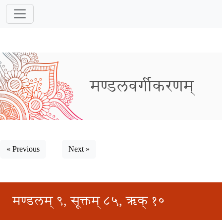
मण्डलवर्गीकरणम्
« Previous
Next »
मण्डलम् ९, सूक्तम् ८५, ऋक् १०