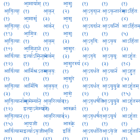
(१)
आ॒माया॑म्
(१)
आ॒सुः॒
(१)
(१)
(१)
आ॒दि॒त्या॒
(१)
आ॒व॒न्
(२)
आ॒ऽद॒दा॒नः
आ॒ऽय॒न्तार॑म्
आऽहि॑तः
(१)
आ॒मासु॑
(३)
आ॒सु
(१)
(१)
(४)
आ॒दि॒त्याः॒
(६)
आव॑न्
(९)
आ॒ऽददा॑नः
आ॒ऽयन्ति॑
आऽहि॑तम
(१९)
आ॒मि॒त्रः
(१)
आ॒सुः
(१)
(१)
(५)
आ॒दि॒त्याः
(१)
आ॒व॒म्
(३)
आ॒ऽद॒दिः
आ॒ऽय॒य
आऽहि॑ता
(१०)
आ॒मि॒ना॒ने
(१)
आ॒सु॒रः
(३)
(२)
(३)
आदि॑त्याः
इत्या॑ऽमि॒ना॒ने
आव॑म्
(३)
आ॒ऽद॒दे
आ॒ऽय॒युः
आऽहु॑तः
(१२)
(१)
(१)
आ॒सु॒रस्य॑
(४)
(३)
(१८)
आदि॑त्या
आमि॑श्लऽतमः
आ॒व॒यः॒
(१)
आ॒ऽदध॑ते
आ॒ऽयाने॑
आ॒ऽहु॒त॒
(१)
(१)
(१)
आ॒सु॒रे
(१)
(१)
(७)
आ॒दि॒त्या
आमि॑षि
आ॒व॒य॒त्
(१)
आ॒ऽदध॑त्
आ॒ऽयु॒यु॒ज्रे
आऽहु॑तम्
(३)
(२)
(१)
आ॒से॒
(२)
(२)
(१५)
आ॒दि॒त्याना॑म्
आ॒मेम्या॑ने॒
आ॒व॒रित्या॑वः
(१)
आ॒ऽद॒धर्ष॑ति
आ॒ऽयु॒यु॒वे
आऽहु॑तस्
(१२)
इत्या॒ऽमेम्या॑ने
(९)
आस्क्राः॑
(१)
(२)
(१)
आ॒दि॒त्यान्
(१)
आव॒रित्यावः॑
(२)
आ॒ऽद॒धर्ष॑त्
आ॒ऽयूय॑
आऽहु॑ताः
(१५)
आ॒य॒जी
(१)
आस्क्रे॒
(१)
(१)
(१)
आदि॑त्यासः
इत्या॑ऽय॒जी
आ॒विः
इति॑
आ॒ऽदधा॑ति
आ॒ऽये॒जे
आऽहु॑तान
(११)
(१)
(४१)
(१)
(१)
(२)
(१)