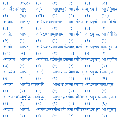
(१)
(१५२)
(१)
(१)
(१)
(१)
(३)
आजि॑ऽपते
आ॒प॒
आ॒रे
आ॒शृ॒ण्व॒ते
आऽग॑तायाम्
आ॒ऽपृचः॑
आ॒ऽवि॒शन
(१)
(७)
(४३)
(१)
(२)
(१)
(१०)
आ॒जीन्
आ॒प॒तुः॒
आ॒रेऽअ॑घाः
आ॒शोः
आऽग॑तेन
आ॒ऽपृचे॑
आ॒ऽविश॑म
(१)
(१)
(१)
(१)
(१)
(१)
(१)
आ॒जेः
आप॑त्
आ॒रेऽअ॑घाम्
आ॒श्ना॒म्
आऽग॑तौ
आ॒ऽपृच्छ्यः॑
आऽवि॑ष्टि
(२)
(१)
(१)
(१)
(१)
(१)
(१)
आ॒जौ
आ॒प॒त्
आ॒रेऽअ॑वद्यः
आ॒श्रा॒वय॑न्तःऽइव
आ॒ऽगत्य॑
आ॒ऽपृच्छ्य॑म्
आ॒ऽवृ॒णा॒न
(१८)
(२)
(१)
(१)
(३)
(२)
(१)
आज्य॑म्
आप॑थयः
आ॒रो॒काःऽइ॑व
आश्रु॑त्ऽकर्ण
आऽग॑धिता
आ॒ऽपृ॒णन्
आ॒ऽवृ॒णी॒मह
(३)
(१)
(१)
(१)
(१)
(१)
(२)
आज्ये॑न
आ॒प॒न्
आ॒र्क्षः
आ॒श्व॑पःऽतरेभ्यः
आ॒ऽगम॑त्
आ॒ऽपृ॒णन्तः॑
आऽवृ॑तः
(२)
(१)
(१)
(१)
(३)
(१)
(२)
आज्यैः॑
आ॒प॒प्रि॒ऽवान्
आ॒र्क्षे
आ॒श्व॑श्वऽतमाः
आ॒ऽगम॑न्
आ॒ऽप्याय॑मानः
आ॒ऽवृतः॑
(१)
(२)
(२)
(१)
(२)
(१)
(१)
आञ्ज॑नऽगन्धिम्
आ॒प॒प्रि॒ऽवांस॑म्
आ॒र्च॒त्
आ॒श्व॒ऽघ्नस्य॑
आऽग॑मिष्ठः
आ॒ऽप्रु॒षा॒यन्
आऽवृ॑तम्
(१)
(१)
(२)
(१)
(४)
(१)
(६)
आ॒ञ्ज॒न्
आ॒पयः॑
आ॒र्च॒त्ऽकस्य॑
आ॒श्व॒ऽमे॒धस्य॑
आऽग॑मिष्ठा
आ॒ऽब॒भूथ॑
आ॒ऽवृत॑म्
(१)
(४)
(१)
(१)
(१)
(१)
(२)