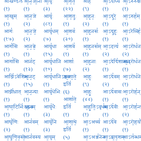
आख॑ण्डल
आ॒न॒जा॒ना
आ॒युः
आ॒श॒त॒
आह॑
आ॒ऽदीध्ये॑
आ॒ऽरुरु॑क्
(१)
(१)
(३)
(२२)
(९)
(१)
(१)
आ॒खुम्
आ॒न॒जे
आयुः॑
आ॒श॒तुः॒
आ॒ह॒नः॒
आ॒ऽदु॒रे॒
आ॒ऽरुह॑म्
(१)
(२)
(८१)
(१)
(२)
(१)
(१)
आगः॑
आ॒न॒जे॒
आयु॑धम्
आ॒शवः॑
आ॒ह॒नसः॑
आ॒ऽदु॒हुः
आ॒ऽरेळ्हि॑
(१७)
(२)
(७)
(३०)
(१)
(१)
(१)
आग॑सि
आ॒न॒ज्रे॒
आयु॑धा
आ॒शवे॑
आ॒ह॒नस॑म्
आ॒ऽदृत्य॑
आ॒ऽरोध॑न
(१)
(१)
(१५)
(१)
(१)
(२)
(२)
आगां॑सि
आन॑ट्
आयु॑धानि
आशाः॑
आ॒ह॒नाः
आ॒ऽदेदि॑शानान्
आ॒ऽरोध॑न
(१)
(१३)
(१०)
(७)
(२)
(१)
(१)
आग्नि॑ऽवेशिम्
आ॒न॒ट्
आयु॑धानिऽइव
आ॒शा॒ते॒
आ॒हुः
आऽदे॑वम्
आ॒ऽरोध॑ने
(१)
(१५)
(१)
इति॑
(९)
(२)
(१)
आग्नी॑ध्रात्
आ॒न॒न्दाः
आयु॑धेभिः
(६)
आ॒हुः॒
आऽदे॑वासः
आ॒ऽरोह॑न्
(१)
(१)
(१)
आशा॑ते॒
(४४)
(१)
(१)
आ॒घा॒टिभिः॑ऽइव
आ॒नम्
आयु॑धैः
इति॑
आ॒हु॒ति॒ऽवृध॑म्
आऽदे॑वीः
आ॒ऽरोह॑न्
(१)
(१)
(३)
(१)
(१)
(१)
(२)
आघृ॑णिः
आन॑वम्
आयु॑नि
आ॒शा॒थे॒
आ॒ऽअच्य॑
आऽदे॑वे
आ॒ऽरो॒हय॑न
(२)
(१)
(३)
इति॑
(१)
(१)
(१)
आ॒घृ॒णि॒व॒सो॒
आन॑वस्य
आ॒युम्
(५)
आ॒ऽअञ्ज॑नेन
आ॒ऽद्वा॒द॒शम्
आऽल॑ब्धम