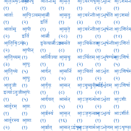
आ॒त॒स्थि॒ऽवांसा॑
आ॒पिषु॑
आर्त॑नासु
आ॒स॒त॒
आ॒ऽचर॑णेषु
आ॒ऽभूभिः॑
आ॒ऽशस॑न
(१)
(१)
(१)
(१)
(१)
(२)
(१)
आताः॑
आ॒पि॒ऽत्वम्
आ॒र्त्नी
आ॒स॒तुः॒
आ॒ऽचर॑न्ती
आ॒ऽभूष॑ति
आ॒ऽशसा॑
(१)
(२)
इति॑
(१)
(३)
(१)
(४)
आता॑सु
आ॒पी
(१)
आ॒स॒ते॒
आ॒ऽचर॑न्तीः
आ॒ऽभूष॑न्तः
आ॒ऽशिर॑म
(२)
इति॑
आर्त्नी॑
(२८)
(१)
(१)
(१४)
आ॒ति॒थि॒ऽग्वे
(२)
इ॒वेत्यार्त्नी॑ऽइव
आस॑ते
आ॒ऽचिके॑तत्
आ॒ऽभूष॑न्तीः
आ॒ऽशिरा॑
(२)
आ॒पीन्
(१)
(८)
(१)
(१)
(१)
आ॒ति॒थ्यम्
(१)
आर्त्वि॑ज्या
आ॒स॒थुः॒
आऽचि॑तम्
आ॒ऽभू॒षेण्य॑म्
आ॒ऽशिषः॑
(३)
आ॒पुः
(१)
(१)
(२)
(१)
(५)
आ॒ति॒थ्ये
(५)
आर्द॑न्
आ॒सनि॑
आ॒ऽचिता॑
आऽभृ॑तः
आ॒ऽशिष॑म
(१)
आ॒पुः॒
(१)
(७)
(१)
(२)
(२)
आ॒तु॒जी
(१)
आ॒र्द॒यः॒
आ॒सन्
आ॒ऽचु॒च्यु॒वी॒महि॑
आऽभृ॑तम्
आ॒ऽशिषा॑
इत्या॑ऽतु॒जी
आ॒पेः
(१)
(८)
(१)
(४)
(१)
(१)
(५)
आर्द॑यत्
आस॑न्
आ॒ऽज॒गन्थ॑
आऽभृ॑ता
आ॒ऽशीः
आतु॑रम्
आ॒प्तः
(१)
(५)
(२)
(२)
(१)
(१)
(१)
आ॒र्द्रस्य॑
आ॒स॒न्
आ॒ऽज॒ग॒न्वान्
आ॒ऽभृत्य॑
आऽशी॑र्तः
आतु॑रस्य
आ॒प्ताः
(१)
(१६)
(१)
(१)
(१)
(२)
(१)
आ॒र्द्रात्
आ॒सन्ऽइ॑षून्
आ॒ऽज॒गाम॑
आ॒ऽभो॒गम्
आ॒ऽशृ॒ण्व॒