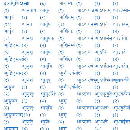
इत्या॑घृणिऽवसो
(१)
(६)
आशा॑भ्यः
(१)
(१)
(१)
(१)
आन॑वाय
आ॒युवः॑
(१)
आ॒ऽअय॑जन्त
आ॒ऽध॒वम्
आ॒ऽले॒भा॒न
आ॒घृ॒णे॒
(१)
(१)
आशि॑तम्
(१)
(१)
(१)
(१०)
आन॑वे
आयु॑षः
(३)
आऽअय॑नम्
आ॒ऽध॒वे
आ॒ऽवद॑न्
आघृ॑णे
(१)
(१)
आशि॑ताः
(१)
(१)
(२)
(३)
आ॒नं॒श॒
आ॒यु॒षक्
(१)
आ॒ऽअय॑ने
आ॒ऽधान॑म्
आऽव॑याः
आ॒ङ्गि॒र॒सः
(२)
(२)
आ॒शि॒नेभ्यः॑
(१)
(१)
(१)
(५)
आ॒न॒श॒
आयु॑षा
(१)
आ॒ऽअ॒ये
आ॒ऽधिः
आ॒ऽवरः॑
आ॒ङ्गि॒र॒सस्य॑
(२)
(४)
आशि॑ष्ठाः
(१)
(१)
(२)
(१)
आ॒न॒श
आयु॑षि
(१)
आ॒ऽअर॑णे
आऽधी॑तम्
आ॒ऽवर॑त्
आ॒ङ्गि॒र॒सान्
(२)
(२)
आ॒शीःऽव॑न्तः
(१)
(१)
(१)
(१)
आ॒नंश॑
आ॒युषु॑
(१)
आ॒ऽअर॑णेषु
आ॒ऽधीष॑माणायाः
आ॒ऽवर्ज॑ते
आ॒ङ्गू॒षः
(१)
(६)
आ॒शीःऽवा॑न्
(१)
(१)
(१)
(२)
आ॒न॒शुः
आ॒युऽभिः॑
(१)
आऽइ॑ता
आ॒ऽधू॒न्व॒ते
आ॒ऽवर्त॑न
आ॒ङ्गू॒षम्
(९)
(४)
आ॒शुः॒
(१)
(१)
(२)
(६)
आ॒न॒शुः॒
आयूं॑षि
(१)
आऽइ॑तासः
आ॒ऽधृषः॑
आ॒ऽव॒र्तय॑न
आ॒ङ्गू॒षाणा॑म्
(१२)
(९)
आ॒शुः
(१)
(१)
(१)
(१)
आ॒न॒शे॒
आ॒योः
(८)
आऽइ॑तौ
आ॒ऽधृषे॑
आ॒ऽवर्वृ॑त
आ॒ङ्गू॒षान्
(४)
(२५)
आ॒शु
(१)
(७)
(१)