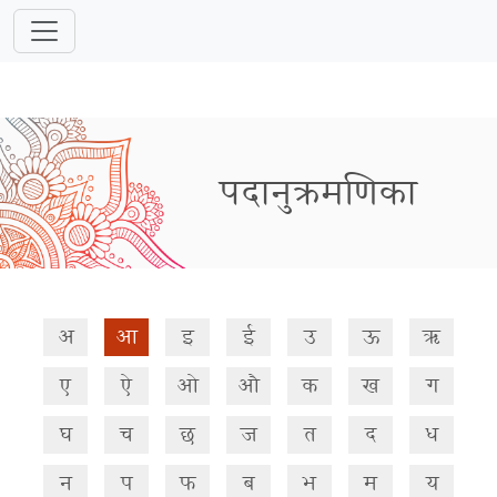
पदानुक्रमणिका
अ
आ
इ
ई
उ
ऊ
ऋ
ए
ऐ
ओ
औ
क
ख
ग
घ
च
छ
ज
त
द
ध
न
प
फ
ब
भ
म
य