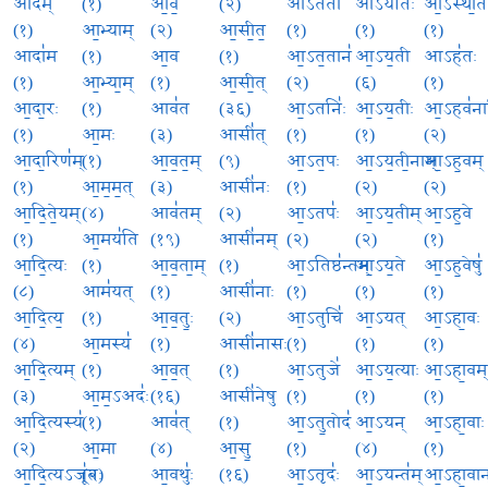
आद॑म्
(१)
आ॒व॒
(२)
आऽत॑ता
आऽय॑तिः
आ॒ऽस्था॒त
(१)
आ॒भ्याम्
(२)
आ॒सी॒त॒
(१)
(१)
(१)
आदा॑म
(१)
आ॒व
(१)
आ॒ऽत॒तान॑
आ॒ऽय॒ती
आऽह॑तः
(१)
आ॒भ्या॒म्
(१)
आ॒सी॒त्
(२)
(६)
(१)
आ॒दा॒रः
(१)
आव॑त
(३६)
आ॒ऽतनिः॑
आ॒ऽय॒तीः
आ॒ऽहव॑ना
(१)
आ॒मः
(३)
आसी॑त्
(१)
(१)
(२)
आ॒दा॒रिण॑म्
(१)
आ॒व॒त॒म्
(९)
आ॒ऽत॒पः
आ॒ऽय॒ती॒नाम्
आ॒ऽह॒वम्
(१)
आ॒म॒म॒त्
(३)
आसी॑नः
(१)
(२)
(२)
आ॒दि॒ते॒यम्
(४)
आव॑तम्
(२)
आ॒ऽतपः॑
आ॒ऽय॒तीम्
आ॒ऽह॒वे
(१)
आ॒मय॑ति
(१९)
आसी॑नम्
(२)
(२)
(१)
आ॒दि॒त्यः
(१)
आ॒व॒ता॒म्
(१)
आ॒ऽतिष्ठ॑न्तम्
आ॒ऽय॒ते
आ॒ऽह॒वेषु॑
(८)
आम॑यत्
(१)
आसी॑नाः
(१)
(१)
(१)
आ॒दि॒त्य॒
(१)
आ॒व॒तुः॒
(२)
आ॒ऽतुचि॑
आ॒ऽयत्
आ॒ऽहा॒वः
(४)
आ॒मस्य॑
(१)
आसी॑नासः
(१)
(१)
(१)
आ॒दि॒त्यम्
(१)
आ॒व॒त्
(१)
आ॒ऽतुजे॑
आ॒ऽय॒त्याः
आ॒ऽहा॒वम्
(३)
आ॒म॒ऽअदः॑
(१६)
आसी॑नेषु
(१)
(१)
(१)
आ॒दि॒त्यस्य॑
(१)
आव॑त्
(१)
आ॒ऽतु॒तोद॑
आ॒ऽयन्
आ॒ऽहा॒वाः
(२)
आ॒मा
(४)
आ॒सु॒
(१)
(४)
(१)
आ॒दि॒त्यऽजू॑तः
(२)
आ॒वथुः॑
(१६)
आ॒ऽतृदः॑
आ॒ऽयन्त॑म्
आ॒ऽहा॒वान