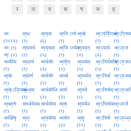
र
ल
व
श
ष
स
ह
आ
आ॒ध्रः
आ॒य॒सः
आ॒विःऽत्यः॑
आ॒स्ने
आ॒ऽद॒र्दि॒रासः॑
आ॒ऽरि॒शाम
(२८१३)
(१)
(६)
(१)
(१)
(१)
(१)
आः (१)
आ॒ध्रस्य॑
आ॒य॒सम्
आ॒विःऽत्य॑म्
आ॒स्य॒त्
आ॒ऽदाय॑
आ॒ऽरु॒जः
आः॒ (४)
(१)
(५)
(१)
(४)
(३)
(१)
आकी॑म्
आ॒ध्राय॑
आय॑सीः
आ॒वी॒त्
आ॒स्य॑म्
आ॒ऽदिदे॑शति
आ॒ऽरु॒जन्त
(१)
(१)
(३)
(२)
(२)
(५)
(१)
आ॒के
आ॒ध्रेण॑
आय॑सी
आव्य॑
आ॒स्या॑त्
आ॒ऽदिशः॑
आ॒ऽरु॒जम
(१)
(१)
(२)
(१)
(१)
(२)
(१)
आ॒के॒ऽनि॒पासः॑
आ॒ध्व॒म्
आय॑सीभिः
आश॑
आ॒स्ये॑
आ॒ऽदिश॑म्
आ॒ऽरु॒जास
(१)
(१)
(२)
(२)
(८)
(२)
(१)
आ॒क्षा॒णे
आध्व॑र्यवम्
आय॑सीम्
आ॒श॒
आ॒स्ये॑न
आ॒ऽदिशा॑म्
आ॒ऽरुजे॑
(१)
(१)
(१)
(१)
(१)
(१)
(१)
आक्षि॑षुः
आ॒न॒
आ॒य॒सीम्
आश॑त
आ॒ह॒
आ॒ऽदिशे॑
आ॒ऽरु॒न्धा॒
(१)
(१)
(२)
(३)
(१०)
(४)
(१)