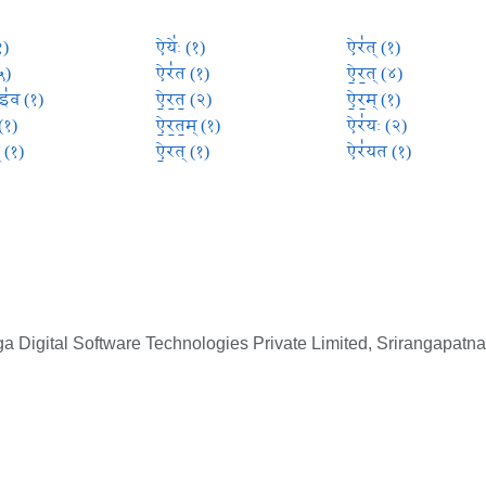
१)
ऐयेः॑ (१)
ऐर॑त् (१)
५)
ऐर॑त (१)
ऐ॒र॒त् (४)
इ॑व (१)
ऐ॒र॒त॒ (२)
ऐ॒र॒म् (१)
 (१)
ऐ॒र॒त॒म् (१)
ऐर॑यः (२)
् (१)
ऐ॒रत् (१)
ऐर॑यत (१)
 Digital Software Technologies Private Limited, Srirangapatna