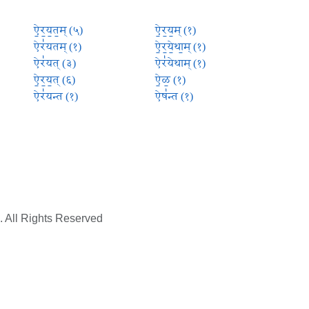
ऐ॒र॒य॒त॒म् (५)
ऐ॒र॒य॒म् (१)
ऐर॑यतम् (१)
ऐ॒र॒ये॒था॒म् (१)
ऐर॑यत् (३)
ऐर॑येथाम् (१)
ऐ॒र॒य॒त् (६)
ऐ॒ळ॒ (१)
ऐर॑यन्त (१)
ऐष॑न्त (१)
. All Rights Reserved