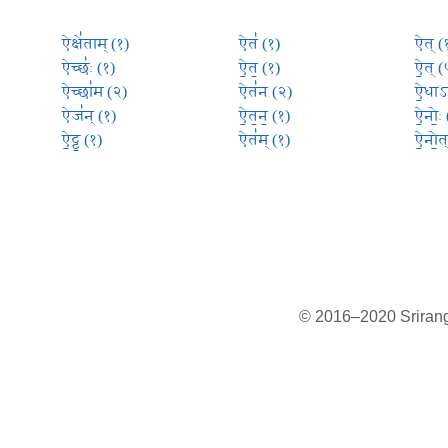
ऐक्षे॑ताम् (१)
ऐत॑ (१)
ऐत् (
ऐच्छः॑ (१)
ऐ॒त॒ (१)
ऐ॒त् (
ऐच्छा॑म (२)
ऐत॑न (२)
ऐ॒धाऽ
ऐज॑न् (१)
ऐ॒त॒न॒ (१)
ऐ॒नोः॒
ऐ॒ट्ट॒ (१)
ऐत॑म् (१)
ऐ॒नो॒त
© 2016–2020 Sriranga