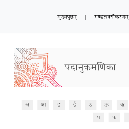
मुख्यपृष्ठम्
|
मण्डलवर्गीकरणम्
पदानुक्रमणिका
अ
आ
इ
ई
उ
ऊ
ऋ
प
फ