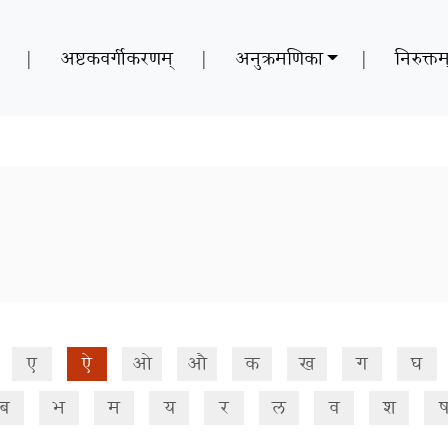
|
अष्टकवर्गीकरणम्
|
अनुक्रमणिका
|
निरुक्तम
ए
ऐ
ओ
औ
क
ख
ग
घ
ब
भ
म
य
र
ल
व
श