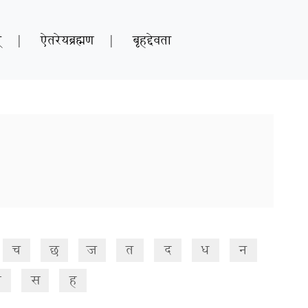
्
|
ऐतरेयब्रह्मण
|
बृहद्देवता
च
छ
ज
त
द
ध
न
ष
स
ह