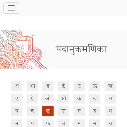
पदानुक्रमणिका
अ
आ
इ
ई
उ
ऊ
ऋ
ए
ऐ
ओ
औ
क
ख
ग
घ
च
छ
ज
त
द
ध
न
प
फ
ब
भ
म
य