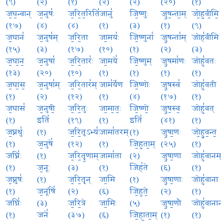
(९)
(२)
(१)
(२)
(२)
(२०)
(१)
ज॒घ॒न्वान्
ज॒नुषः॑
ज॒रि॒त॒रिति॑
जानु॑
जि॒ष्णुः
जु॒ष॒न्ता॒म्
जो॒ह॒वी॒मि॒
(१७)
(४)
(४)
(१)
(३)
(१)
(९)
ज॒घान॑
ज॒नुष॑म्
ज॒रि॒ता
जा॒मयः॑
जि॒ष्णुना॑
जु॒षन्ता॑म्
जोह॑वीमि
(१५)
(३)
(१७)
(१०)
(१)
(२)
(३)
ज॒घा॒न॒
ज॒नुषा॑
ज॒रि॒तारः॑
जा॒मये॑
जि॒ष्णुम्
जु॒षमा॑णः
जोहु॑वतः
(१३)
(२०)
(१०)
(१)
(१)
(१)
(१)
ज॒घा॒स॒
ज॒नुषा॑म्
ज॒रि॒तार॑म्
जाम॑र्येण
जि॒ष्णोः
जु॒षस्व॑
जोहु॑वती
(१)
(२)
(१२)
(१)
(४)
(१७)
(१)
ज॒घास॑
ज॒नुषी॒
ज॒रि॒तुः
जा॒मा॒तः॒
जि॒ष्णो॒
जु॒ष॒स्व॒
जोहु॑वत्
(१)
इति॑
(१९)
(१)
इति॑
(४१)
(१)
ज॒घ्नथुः॑
(१)
ज॒रि॒तृऽभ्यः॑
जामा॑तरम्
(१)
जु॒षा॒णः
जो॒हु॒व॒न्त॒
(१)
ज॒नुषे॑
(१२)
(१)
जि॒ह॒ता॒म्
(२५)
(१)
जघ्निः॑
(१)
ज॒रि॒तॄ॒णाम्
जामा॑ता
(२)
जु॒षा॒णा
जोहु॑वानम
(१)
ज॒नूः
(३)
(१)
जिह॑ते
(६)
(१)
ज॒घ्नुषः॑
(१)
ज॒रि॒तॄन्
जा॒मि
(१)
जु॒षा॒णाः
जोहु॑वाना
(१)
ज॒नूंषि॑
(२)
(६)
जि॒ह॒ते॒
(२)
(१)
जघ्रिः॑
(३)
ज॒रि॒त्रे
जा॒मिः
(५)
जु॒षा॒णौ
जोहु॑वानान
(१)
जने॑
(३७)
(६)
जि॒हा॒ता॒म्
(१)
(१)