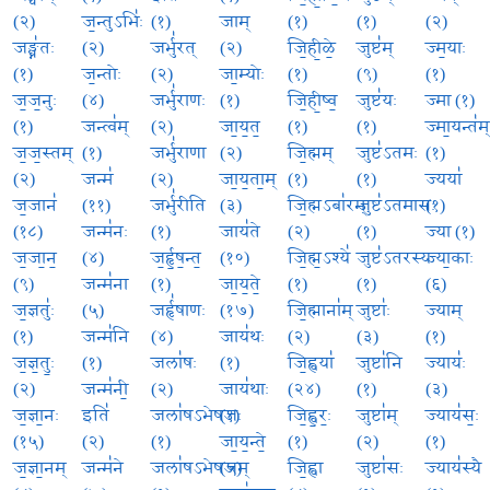
(२)
ज॒न्तुऽभिः॑
(१)
जाम्
(१)
(१)
(२)
जङ्घ्न॑तः
(२)
जर्भु॑रत्
(२)
जि॒ही॒ळे॒
जुष्ट॑म्
ज्म॒याः
(१)
ज॒न्तोः
(२)
जा॒म्योः
(१)
(९)
(१)
ज॒ज॒नुः
(४)
जर्भु॑राणः
(१)
जि॒ही॒ष्व॒
जुष्ट॑यः
ज्मा (१)
(१)
जन्त्व॑म्
(२)
जा॒य॒त॒
(१)
(१)
ज्मा॒यन्त॑म्
ज॒ज॒स्तम्
(१)
जर्भु॑राणा
(२)
जि॒ह्मम्
जुष्ट॑ऽतमः
(१)
(२)
जन्म॑
(२)
जा॒य॒ता॒म्
(१)
(१)
ज्यया॑
ज॒जान॑
(११)
जर्भु॑रीति
(३)
जि॒ह्मऽबा॑रम्
जुष्ट॑ऽतमासः
(१)
(१८)
जन्म॑नः
(१)
जाय॑ते
(२)
(१)
ज्या (१)
ज॒जा॒न॒
(४)
ज॒र्हृ॒ष॒न्त॒
(१०)
जि॒ह्म॒ऽश्ये॑
जुष्ट॑ऽतरस्य
ज्या॒काः
(९)
जन्म॑ना
(१)
जा॒य॒ते॒
(१)
(१)
(६)
ज॒ज्ञतुः॑
(५)
जर्हृ॑षाणः
(१७)
जि॒ह्माना॑म्
जुष्टाः॑
ज्याम्
(१)
जन्म॑नि
(४)
जाय॑थः
(२)
(३)
(१)
ज॒ज्ञ॒तुः॒
(१)
जला॑षः
(१)
जि॒ह्वया॑
जुष्टा॑नि
ज्यायः॑
(२)
जन्म॑नी॒
(२)
जाय॑थाः
(२४)
(१)
(३)
ज॒ज्ञा॒नः
इति॑
जला॑षऽभेषजः
(१)
जि॒ह्व॒रः॒
जुष्टा॑म्
ज्याय॑सः॒
(१५)
(२)
(१)
जा॒य॒न्ते॒
(१)
(२)
(१)
ज॒ज्ञा॒नम्
जन्म॑ने
जला॑षऽभेषजम्
(५)
जि॒ह्वा
जुष्टा॑सः
ज्याय॑स्यै