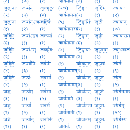
(८)
(७)
(१)
जाय॑मानः
(८)
(१)
(१)
ज॒ज्ञा॒नाः
जन्म॑न्
ज॒ल्गु॒लः॒
(२७)
जि॒ह्वाः
जुष्टि॑म्
ज्यायाः॑
(२)
(३)
(४)
जाय॑मानम्
(२)
(१)
(२)
ज॒ज्ञा॒ना
जन्म॑न्ऽजन्मन्
जल्पिः॑
(५)
जि॒ह्वाभिः॑
जुष्टी॑
ज्याया॑न्
(१)
(२)
(१)
जाय॑मानस्य
(२)
(१)
(७)
ज॒ज्ञि॒रे॒
जन्म॑ऽइव
जल्प्या॑
(२)
जि॒ह्वाम्
जु॒ष्ट्वी
ज्यायां॑सम
(६)
(१)
(१)
जाय॑माना
(६)
(३)
(१)
ज॒ज्ञि॒रे
जन्म॑ऽसु
जळ्ह॑वः
(४)
जि॒ह्वायाः॑
जु॒ह॒वा॒म॒
ज्या॒ऽवाज॑
(२)
(१)
(१)
जाय॑मानाः
(३)
(२)
(१)
ज॒ज्ञि॒षे॒
जन्मा॑नि
जव॑नी
(१)
जी॒ज॒न॒त्
जु॒हाव॑
ज्येष्ठः॑
(४)
(३)
(१)
जाय॑मानात्
(२)
(२)
(६)
ज॒ज्ञि॒षे
जन्यः॑
ज॒वसा॑
(१)
जीज॑नत्
जु॒हु॒त॒
ज्ये॒ष्ठः
(४)
(२)
(१)
जाय॑मानाम्
(३)
(२)
(२)
ज॒ज्ञुः
जन्य॑म्
जव॑सा
(१)
जीज॑नन्
जु॒हु॒ते
ज्येष्ठ॑तमा
(३)
(१)
(५)
जाय॑माने
(३)
(१)
(१)
ज॒ज्ञुः॒
जन्या॑
ज॒वसे॑
(२)
जीज॑नन्त
जु॒हु॒मः॒
ज्येष्ठ॑म्
(१)
(२)
(१)
जाय॑मानौ
(१)
(१)
(२०)
ज॒ज्ञे॒
जन्या॑त्
जवां॑सि
(१)
जी॒ज॒न॒म्
जु॒हु॒मः
ज्येष्ठ॑स्य
(११)
(१)
(१)
जा॒यवः॑
(१)
(१)
(१)