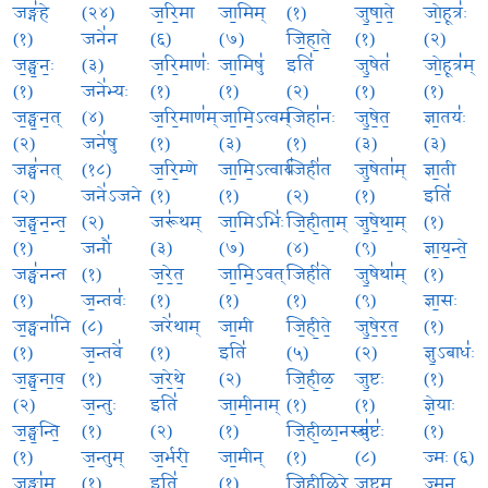
जङ्ग॑हे
(२४)
ज॒रि॒मा
जा॒मिम्
(१)
जु॒षा॒ते॒
जो॒हूत्रः॑
(१)
जने॑न
(६)
(७)
जि॒हा॒ते॒
(१)
(२)
ज॒ङ्घ॒नः॒
(३)
ज॒रि॒माणः॑
जा॒मिषु॑
इति॑
जु॒षेत॑
जो॒हूत्र॑म्
(१)
जने॑भ्यः
(१)
(१)
(२)
(१)
(१)
ज॒ङ्घ॒न॒त्
(४)
ज॒रि॒माण॑म्
जा॒मि॒ऽत्वम्
जिहा॑नः
जु॒षे॒त॒
ज्ञा॒तयः॑
(२)
जने॑षु
(१)
(३)
(१)
(३)
(३)
जङ्घ॑नत्
(१८)
ज॒रि॒म्णे
जा॒मि॒ऽत्वाय॑
जिही॑त
जु॒षेता॑म्
ज्ञा॒ती
(२)
जने॑ऽजने
(१)
(१)
(२)
(१)
इति॑
ज॒ङ्घ॒न॒न्त॒
(२)
जरू॑थम्
जा॒मिऽभिः॑
जि॒ही॒ता॒म्
जु॒षे॒था॒म्
(१)
(१)
जनौ॑
(३)
(७)
(४)
(९)
ज्ञा॒य॒न्ते॒
जङ्घ॑नन्त
(१)
ज॒रे॒त॒
जा॒मि॒ऽवत्
जिही॑ते
जु॒षेथा॑म्
(१)
(१)
ज॒न्तवः॑
(१)
(१)
(१)
(९)
ज्ञा॒सः
ज॒ङ्घना॑नि
(८)
जरे॑थाम्
जा॒मी
जि॒ही॒ते॒
जु॒षे॒र॒त॒
(१)
(१)
ज॒न्तवे॑
(१)
इति॑
(५)
(२)
ज्ञु॒ऽबाधः॑
ज॒ङ्घ॒ना॒व॒
(१)
ज॒रे॒थे॒
(२)
जि॒ही॒ळ॒
जु॒ष्टः
(१)
(२)
ज॒न्तुः
इति॑
जा॒मी॒नाम्
(१)
(१)
ज्ञे॒याः
ज॒ङ्घ॒न्ति॒
(१)
(२)
(१)
जि॒ही॒ळा॒नस्य॑
जुष्टः॑
(१)
(१)
ज॒न्तुम्
ज॒र्भरी॒
जा॒मीन्
(१)
(८)
ज्मः (६)
जङ्घा॑म्
(१)
इति॑
(१)
जि॒ही॒ळि॒रे
जुष्टम्
ज्मन्