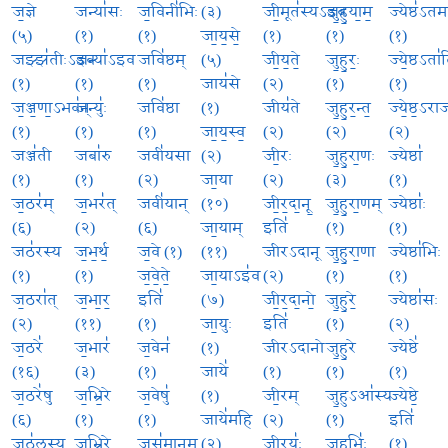
ज॒ज्ञे
जन्या॑सः
ज॒विनी॑भिः
(३)
जी॒मूत॑स्यऽइव
जु॒हु॒या॒म॒
ज्येष्ठ॑ऽतम
(५)
(१)
(१)
जा॒य॒से॒
(१)
(१)
(१)
जझ्झ॑तीःऽइव
जन्या॑ऽइव
जवि॑ष्ठम्
(५)
जी॒य॒ते॒
जु॒हु॒रः॒
ज्ये॒ष्ठऽता॑
(१)
(१)
(१)
जाय॑से
(२)
(१)
(१)
ज॒ञ्ज॒णा॒ऽभव॑न्
जन्युः॑
जवि॑ष्ठा
(१)
जीय॑ते
जु॒हु॒र॒न्त॒
ज्ये॒ष्ठ॒ऽरा
(१)
(१)
(१)
जा॒य॒स्व॒
(२)
(२)
(२)
जञ्ज॑ती
जबा॑रु
जवी॑यसा
(२)
जी॒रः
जु॒हु॒रा॒णः
ज्येष्ठा॑
(१)
(१)
(२)
जा॒या
(२)
(३)
(१)
ज॒ठर॑म्
ज॒भर॑त्
जवी॑यान्
(१०)
जी॒र॒दा॒नू॒
जु॒हु॒रा॒णम्
ज्येष्ठाः॑
(६)
(२)
(६)
जा॒याम्
इति॑
(१)
(१)
जठ॑रस्य
ज॒भ॒र्थ॒
ज॒वे (१)
(११)
जीरऽदानू
जु॒हु॒रा॒णा
ज्येष्ठा॑भिः
(१)
(१)
ज॒वे॒ते॒
जा॒याऽइ॑व
(२)
(१)
(१)
ज॒ठरा॑त्
ज॒भा॒र॒
इति॑
(७)
जी॒र॒दा॒नो॒
जु॒हु॒रे॒
ज्येष्ठा॑सः
(२)
(११)
(१)
जा॒युः
इति॑
(१)
(२)
ज॒ठरे॑
ज॒भार॑
ज॒वेन॑
(१)
जीरऽदानो
जु॒हु॒रे
ज्येष्ठे॑
(१६)
(३)
(१)
जाये॑
(१)
(१)
(१)
ज॒ठरे॑षु
ज॒भ्रि॒रे
ज॒वेषु॑
(१)
जी॒रम्
जु॒हुऽआ॑स्यः
ज्येष्ठे॒
(६)
(१)
(१)
जाये॑महि
(२)
(१)
इति॑
जठ॑लस्य
ज॒भ्रि॒रे॒
जस॑मानम्
(२)
जी॒रयः॑
जु॒हूभिः॑
(१)