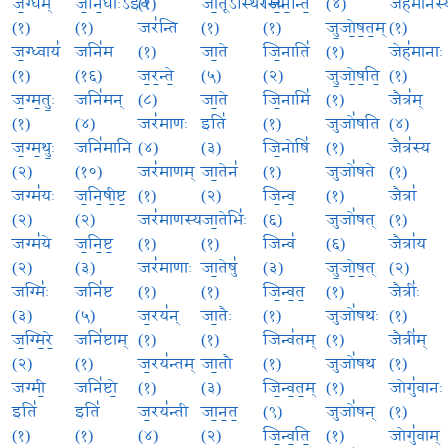
ज॒ग्धम्
ज॒नि॒धाःऽइ॑व
(१)
जा॒तूऽस्थि॑रस्य
जि॒न॒न्ति॒
(४)
जेह॑मानस्
(१)
(१)
जर॑न्ति
(१)
(१)
जु॒जो॒ष॒त॒म्
(१)
ज॒ग्ध्वाय॑
जनि॑म
(१)
जा॒ते
जि॒नाति॑
(१)
जेह॑मानाः
(१)
(१६)
ज॒र॒न्ते॒
(५)
(२)
जु॒जो॒ष॒ति॒
(१)
ज॒ग्म॒तुः॒
जनि॑मन्
(८)
जा॒ते
जि॒नामि॑
(१)
जैत्र॑म्
(१)
(४)
जर॑माणः
इति॑
(१)
जुजो॑षति
(४)
ज॒ग्म॒थुः॒
जनि॑मानि
(४)
(३)
जि॒नोषि॑
(१)
जैत्र॑स्य
(२)
(१०)
जर॑माणम्
जा॒तेन॑
(१)
जुजो॑षते
(१)
जग्म॑यः
ज॒नि॒षी॒ष्ट॒
(१)
(२)
जि॒न्व॒
(१)
जैत्रा॑
(२)
(२)
जर॑माणस्य
जा॒तेभिः॑
(६)
जुजो॑षत्
(१)
जग्म॑ये
ज॒नि॒ष्ट॒
(१)
(१)
जिन्व॑
(६)
जैत्रा॑य
(२)
(३)
जर॑माणाः
जा॒तेषु॑
(३)
जु॒जो॒ष॒त्
(२)
जग्मिः॑
जनि॑ष्ट
(१)
(१)
जि॒न्व॒त॒
(१)
जैत्रीः॑
(३)
(५)
ज॒रय॑न्
जा॒तैः
(१)
जुजो॑षथः
(१)
ज॒ग्मि॒रे॒
जनि॑ष्टाम्
(१)
(१)
जिन्व॑तम्
(१)
जैत्री॑म्
(२)
(१)
ज॒रय॑न्तम्
जा॒तौ
(१)
जुजो॑षथ
(१)
जग्मी॒
जनि॑ष्टो॒
(१)
(३)
जि॒न्व॒त॒म्
(१)
जोगु॑वानः
इति॑
इति॑
ज॒रय॑न्ती
जा॒न॒त॒
(९)
जुजो॑षन्
(१)
(१)
(१)
(४)
(२)
जि॒न्व॒ति॒
(१)
जोगु॑वाम्