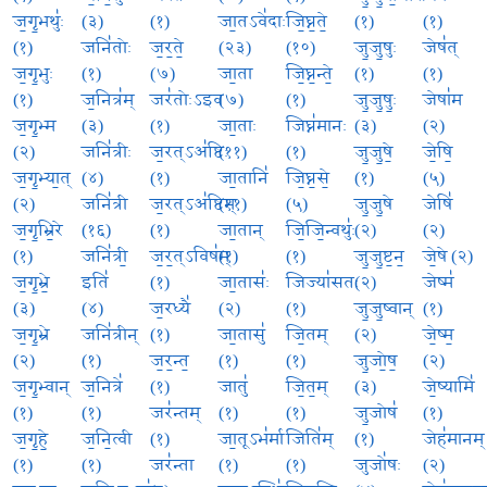
ज॒गृ॒भथुः॑
(३)
(१)
जा॒तऽवे॑दाः
जि॒घ्न॒ते॒
(१)
(१)
(१)
जनि॑तोः
ज॒र॒ते॒
(२३)
(१०)
जु॒जु॒षुः
जेष॑त्
ज॒गृ॒भुः
(१)
(७)
जा॒ता
जि॒घ्न॒न्ते॒
(१)
(१)
(१)
ज॒नित्र॑म्
जर॑तोःऽइव
(७)
(१)
जु॒जु॒षुः॒
जेषा॑म
ज॒गृ॒भ्म
(३)
(१)
जा॒ताः
जिघ्न॑मानः
(३)
(२)
(२)
जनि॑त्रीः
ज॒रत्ऽअ॑ष्टिः
(११)
(१)
जु॒जु॒षे॒
जे॒षि॒
ज॒गृ॒भ्या॒त्
(४)
(१)
जा॒तानि॑
जि॒घ्न॒से॒
(१)
(५)
(२)
जनि॑त्री
ज॒रत्ऽअ॑ष्टिम्
(११)
(५)
जु॒जु॒षे
जेषि॑
ज॒गृ॒भ्रि॒रे
(१६)
(१)
जा॒तान्
जि॒जि॒न्वथुः॑
(२)
(२)
(१)
जनि॑त्री॒
ज॒र॒त्ऽविष॑म्
(१)
(१)
जु॒जु॒ष्ट॒न॒
जे॒षे (२)
ज॒गृ॒भ्रे॒
इति॑
(१)
जा॒तासः॑
जिज्या॑सतः
(२)
जेष्म॑
(३)
(४)
ज॒रध्यै॑
(२)
(१)
जु॒जु॒ष्वान्
(१)
ज॒गृ॒भ्रे
जनि॑त्रीन्
(१)
जा॒तासु॑
जि॒तम्
(२)
जे॒ष्म॒
(२)
(१)
ज॒र॒न्त॒
(१)
(१)
जु॒जो॒ष॒
(२)
ज॒गृ॒भ्वान्
ज॒नित्रे॑
(१)
जातु॑
जि॒त॒म्
(३)
जे॒ष्यामि॑
(१)
(१)
जर॑न्तम्
(१)
(१)
जु॒जोष॑
(१)
ज॒गृ॒हे॒
ज॒नि॒त्वी
(१)
जा॒तूऽभ॑र्मा
जिति॑म्
(१)
जेह॑मानम्
(१)
(१)
जर॑न्ता
(१)
(१)
जुजो॑षः
(२)