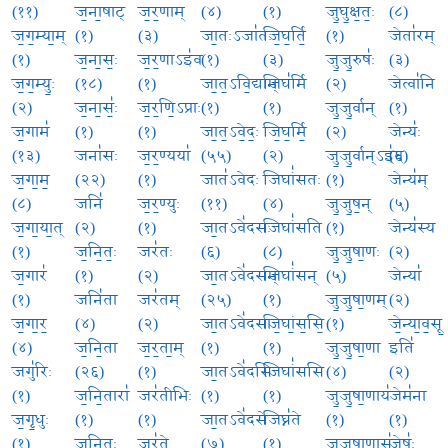
(११)
ज॒ना॒षाट्
ज॒र॒णाम्
(४)
(१)
जु॒घु॒क्ष॒तः॒
(८)
ज॒ग॒म्या॒म्
(१)
(३)
जा॒तःऽजा॑तः
जि॒घ॒र्ति॒
(१)
जेता॑रम्
(१)
ज॒ना॒सः॒
ज॒र॒णाऽइ॑व
(१)
(३)
जु॒जु॒रुषः॑
(३)
ज॒ग॒म्युः॒
(१८)
(१)
जा॒त॒ऽवि॒द्याम्
जिघ॑र्मि
(२)
जेत्वा॑नि
(२)
ज॒ना॒सः॒॑
ज॒र॒णि॒ऽप्राः
(१)
(१)
जु॒जु॒र्वान्
(१)
ज॒गाम॑
(१)
(१)
जा॒त॒ऽवे॒दः॒
जि॒घ॒र्मि॒
(२)
जेन्यः॑
(१३)
जना॑सः
ज॒र॒ण्यया॑
(५५)
(२)
जु॒जु॒र्वान्ऽइ॑व
(६)
ज॒गा॒म॒
(२२)
(१)
जात॑ऽवेदः
जिघां॑सतः
(१)
जेन्य॑म्
(८)
जनि॑
ज॒र॒ण्युः
(११)
(४)
जु॒जु॒ष॒न्
(५)
ज॒गा॒या॒त्
(२)
(१)
जा॒तऽवे॑दसः
जिघां॑सति
(१)
जेन्य॑स्य
(१)
ज॒नि॒तः॒
जर॑तः
(६)
(८)
जु॒जु॒षा॒णः
(२)
ज॒गार॑
(१)
(२)
जा॒तऽवे॑दसम्
जिघां॑सन्
(५)
जेन्या॑
(१)
जनि॑ता
जर॑तम्
(२५)
(१)
जु॒जु॒षा॒णम्
(२)
ज॒गा॒र॒
(४)
(२)
जा॒तऽवे॑दसा
जि॒घां॒स॒सि॒
(१)
जे॒न्या॒व॒सू॒
(४)
ज॒नि॒ता
ज॒र॒ता॒म्
(१)
(१)
जु॒जु॒षा॒णा
इति॑
जगु॑रिः
(२६)
(१)
जा॒तऽवे॑दसि
जिघां॑ससि
(४)
(२)
(१)
ज॒नि॒तारा॑
जर॑तीभिः
(१)
(१)
जु॒जु॒षा॒णाय॑
जेम॑ना
ज॒गृ॒धुः
(१)
(१)
जा॒तऽवे॑दसे
जिघ्न॑ते
(१)
(१)
(१)
ज॒नि॒तुः
जर॑ते
(७)
(१)
जु॒जु॒षा॒णासः॑
जेषः॑