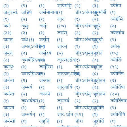
(१)
(२)
(१)
जा॒ये॒म॒हि॒
(२)
(३)
ज्येष्ठे॑न
ज॒त्रुऽभ्यः॑
ज॒भ्रि॒षे॒
जस॑मानाय
(१)
जी॒रऽअ॑ध्वरम्
जु॒हू॒मसि॑
(१)
(१)
(२)
(१)
जा॒रः
(१)
(२)
ज्येष्ठे॑भिः
जनः॑
ज॒भ्रुः॒
जसुः॑
(१७)
जी॒रऽअ॑श्वः
जु॒हू॒रे
(४)
(३१)
(३)
(१)
जार॑म्
(३)
(२)
ज्यैष्ठ्या॑य
ज॒न॒त॒
ज॒भ्रे॒ (१)
जसु॑म्
(१)
जी॒रऽअ॑श्वम्
जु॒हू॒र्थाः॒
(२)
(३)
ज॒मत्ऽअ॑ग्निना
(१)
जा॒रम्
(१)
(१)
ज्योक्
ज॒न॒त्
(४)
जसु॑रये
(५)
जी॒र॒ऽदा॒न॒वः॒
जु॒होत॑
(१५)
(३)
ज॒मद॑ग्निऽदत्ता
(२)
जा॒रम्ऽइ॑व
(१)
(४)
ज्योतिः॑
ज॒न॒थः॒
(१)
जसु॑रिम्
(१)
जी॒रऽदा॑नवः
जु॒हो॒त॒
(९९)
(१)
ज॒म॒द॒ग्नि॒ऽवत्
(२)
जा॒र॒यत्ऽम॑खः
(३)
(८)
ज्योति॑षः
जन॑ना
(२)
ज॒स्य॒त॒
(१)
जी॒रऽदा॑नवे
जु॒हो॒त॒न॒
(४)
(३)
ज॒म्भय॑
(१)
जा॒र॒यायि॑
(१)
(४)
ज्योति॑षा
जन॑न्तः
(२)
जस्व॑ने
(१)
जी॒रऽदा॑नुः
जु॒होत॑न
(३४)
(१)
ज॒म्भय॑तम्
(१)
जा॒रस्य॑
(२)
(२)
ज्योति॑षाम
ज॒न॒न्त॒
(१)
जंहः॑
(१)
जी॒रऽदा॑नुम्
जु॒हो॒ति॒
(२)
(३)
ज॒म्भय॑न्
(१)
जा॒रःऽइ॑व
(२२)
(१)
ज्योति॑षि
जन॑न्ती
(१)
ज॒ह॒ति॒
(१)
जी॒रा
जु॒होति॑
(१)