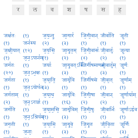
र
ल
व
श
ष
स
ह
जक्ष॑तः
(१)
ज॒य॒न्तु॒
जा॒गार॑
जि॒गी॒वान्
जीवा॑ति
जू॒ती
(१)
जन॑स्य
(२)
(३)
(१)
(१)
(१)
ज॒क्षी॒यात्
(१२)
ज॒य॒सि॒
जा॒गृ॒त॒म्
जि॒गी॒वांसः॑
जी॒वातुः॑
जू॒त्या
(१)
ज॒न॒ऽपान॑म्
(१)
(२)
(४)
(२)
(१)
जग॑तः
(१)
जयाः॑
जा॒गृ॒वत्ऽभिः॑
जिगी॑षमाणम्
जी॒वातु॑म्
जू॒र्णः
(२०)
ज॒न॒ऽभ॒क्षः
(१)
(३)
(१)
(३)
(१)
जग॑ता
(१)
ज॒या॒ति॒
जागृ॑वि
जिगी॑षसे
जी॒वा॒त्
जू॒र्णाम्
(१)
ज॒न॒ऽयोप॑नः
(३)
(१)
(१)
(१)
(१)
जग॑ताम्
(१)
ज॒या॒थ॒
जागृ॑विः
जि॒गी॒षा
जी॒वान्
जू॒र्णाया॑म्
(२)
ज॒न॒ऽराज्ञः॑
(१)
(१६)
(२)
(२)
(१)
जग॑ति
(१)
ज॒या॒म॒सि॒
जागृ॑विम्
जि॒गी॒षुः
जी॒वाभिः॑
जू॒र्णाऽइ॑व
(१)
ज॒न॒ऽश्रिय॑म्
(१)
(३)
(१)
(१)
(१)
जग॒ती
(१)
ज॒या॒मि॒
जा॒गृ॒वे॒
जि॒गृ॒त
जी॒वि॒ता
जू॒र्णिः
(१)
ज॒नाः॒
(१)
(३)
(१)
(२)
(३)