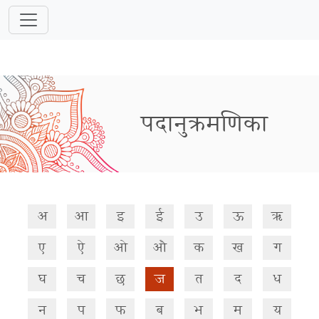
पदानुक्रमणिका
अ
आ
इ
ई
उ
ऊ
ऋ
ए
ऐ
ओ
औ
क
ख
ग
घ
च
छ
ज
त
द
ध
न
प
फ
ब
भ
म
य