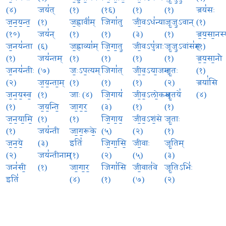
(४)
जय॑त्
(१)
(१६)
(१)
(१)
ज्रय॑सः
ज॒न॒य॒न्त॒
(१)
ज॒ह्नावी॑म्
जिगा॑तु
जी॒वऽध॑न्याः
जू॒जु॒ऽवान्
(१)
(१०)
जय॑न्
(१)
(१)
(३)
(१)
ज्र॒य॒सा॒नस्
ज॒नय॑न्ता
(६)
ज॒ह्नाव्या॑म्
जि॒गा॒तु॒
जी॒वऽपु॑त्राः
जू॒जु॒ऽवांस॑म्
(१)
(१)
जय॑न्तम्
(१)
(१)
(१)
(१)
ज्र॒य॒सा॒नौ
ज॒नय॑न्तीः
(७)
जः॒ऽप॒त्यम्
जिगा॑त्
जी॒व॒ऽया॒जम्
जू॒तः
(१)
(२)
ज॒य॒न्ता॒म्
(१)
(१)
(१)
(२)
ज्रयां॑सि
ज॒न॒य॒स्व॒
(१)
जाः (४)
जि॒गाय॑
जी॒व॒ऽलो॒कम्
जू॒तये॑
(४)
(१)
ज॒य॒न्ति॒
जा॒ग॒र॒
(३)
(१)
(१)
ज॒न॒या॒मि॒
(१)
(१)
जि॒गा॒य॒
जी॒व॒ऽशं॒से
जू॒ताः
(१)
जय॑न्ती
जा॒ग॒रूके॒
(५)
(२)
(१)
ज॒न॒ये॒
(३)
इति॑
जि॒गा॒सि॒
जी॒वाः
जू॒तिम्
(२)
जय॑न्तीनाम्
(१)
(२)
(५)
(३)
जन॑सी॒
(१)
जा॒गा॒र॒
जिगा॑सि
जी॒वात॑वे
जू॒तिऽभिः॑
इति॑
(४)
(१)
(७)
(२)