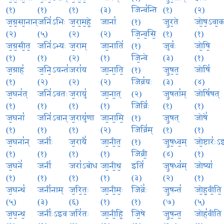
(१)
(१)
(१)
(३)
जिन्व॑न्ति
(१)
(२)
ज॒ग्र॒सा॒नान्
जनि॑ऽभिः
ज॒रा॒म॒हे॒
जाना॑
(१)
जु॒र॒ते
जो॒ष॒ऽवा॒
(२)
(५)
(२)
(२)
जि॒न्व॒सि॒
(१)
(१)
ज॒ग्र॒सी॒त॒
जनि॑ऽभ्यः
ज॒राम्
जा॒नाति॑
(१)
जुवः॑
जो॒षि॒
(१)
(१)
(२)
(१)
जि॒न्वे
(३)
(१)
ज॒ग्राह॑
ज॒नि॒ऽयन्तः॑
जरा॑य
जा॒ना॒ति॒
(१)
जु॒ष॒त॒
जोषि॑
(१)
(२)
(२)
(२)
जिव्र॑यः
(३)
(४)
ज॒घन॑त्
जनि॑ऽवतः
ज॒रायु॑
जा॒ना॒त्
(२)
जु॒षता॑म्
जोषि॑षत्
(१)
(१)
(१)
(१)
जिव्रिः॑
(१)
(१)
ज॒घना॑
जनि॑ऽवान्
ज॒रायु॑णा
जा॒ना॒मि॒
(१)
जु॒षत्
जोषे॑
(१)
(१)
(१)
(२)
जिव्रि॑म्
(१)
(१)
ज॒घना॑न्
जनीः॑
ज॒रायै॑
जा॒नी॒त॒
(१)
जु॒ष॒ध्व॒म्
जो॒ष्टारः॑
(१)
(१)
(१)
(१)
जिव्री॒
(४)
(१)
ज॒घने॑
जनी॑
जरा॑ऽबोध
जा॒नी॒थ॒
इति॑
जु॒षध्व॑म्
जोष्या॑
(१)
(१)
(१)
(१)
(३)
(२)
(१)
ज॒घन्थ॑
जनी॑नाम्
ज॒रि॒तः॒
जा॒नी॒मः॒
जिव्रेः॑
जु॒षन्त॑
जो॒ह॒वी॒ति॒
(५)
(३)
(६)
(१)
(१)
(७)
(५)
ज॒घ॒न्थ॒
जनीः॑ऽइव
जरि॑तः
जा॒नी॒हि॒
जि॒षे
जु॒ष॒न्त॒
जोह॑वीति