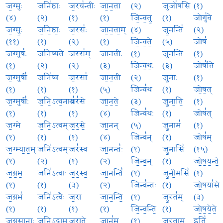
ज॒ग्मुः
जनि॑ष्ठाः
ज॒रय॑न्तीः
जा॒न॒ता
(२)
जुजो॑षसि
(१)
(४)
(२)
(१)
(१)
जि॒न्व॒तु॒
(१)
जोगु॑वे
ज॒ग्मुः॒
ज॒नि॒ष्ठाः॒
ज॒रसः॑
जा॒न॒ता॒म्
(४)
जु॒नन्ति॑
(२)
(११)
(१)
(२)
(१)
जि॒न्व॒ते॒
(५)
जोष॑
ज॒ग्मुषः॑
ज॒नि॒ष्य॒ते॒
ज॒रस॑म्
जा॒न॒तीः
(१)
जु॒न॒न्ति॒
(१)
(१)
(२)
(२)
(३)
जि॒न्व॒थः॒
(३)
जोष॑ति
ज॒ग्मुषी॑
जनि॑ष्व
ज॒रसा॑
जा॒न॒ती
(२)
जु॒नाः
(१)
(१)
(१)
(१)
(५)
जिन्व॑थ
(१)
जो॒ष॒त्
ज॒ग्मुषीः॑
ज॒नि॒ऽत्व॒नाय॑
जर॑से
जा॒न॒ते॒
(३)
जु॒ना॒ति॒
(१)
(१)
(१)
(१)
(४)
जिन्व॑थः
(१)
जोष॑त्
ज॒ग्मे
ज॒नि॒ऽत्वम्
ज॒र॒से॒
जा॒नन्
(५)
जु॒नाम॑
(१)
(१)
(१)
(१)
(४)
जिन्व॑न्
(१)
जोष॑म्
ज॒ग्म्या॒त॒म्
जनि॑ऽत्वम्
जर॑स्व
जा॒नन्तः॑
(१)
जु॒नासि॑
(१५)
(१)
(२)
(१)
(२)
जि॒न्व॒न्
(१)
जो॒ष॒य॒न्ते॒
ज॒ग्र॒भ॒
जनि॑ऽत्वाः
ज॒र॒स्व॒
जा॒नन्ति॑
(१)
जु॒नी॒मसि॑
(१)
(१)
(१)
(३)
(२)
जिन्व॑न्तः
(१)
जो॒षया॑से
ज॒ग्रभ॑
जनि॑ऽत्वैः
ज॒रा
जा॒न॒न्ति॒
(१)
जु॒रत॑म्
(३)
(१)
(१)
(१)
(१)
जि॒न्व॒न्ति॒
(१)
जो॒ष॒ये॒ते॒
ज॒ग्र॒सा॒नाः
ज॒नि॒ऽदाम्
ज॒रा॒ते॒
जान॑म्
(१)
जु॒र॒ताम्
इति॑