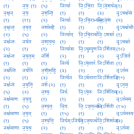
(१)
न॒यः॒ (१)
(५)
नित्या॑
नि॒ऽचि॒रा
नि॒ऽवे॒शय॑न्
(१)
न॒क्ष॒न्
न॒य॒
न॒श॒न्ति॒
(१)
(१)
(३)
नृ॒ऽचक्ष॑से
(१)
(११)
(२)
नित्याः॑
नि॒ऽचि॒राभ्या॑म्
नि॒ऽवे॒शे
(२)
न॒क्ष॒न्त॒
न॒य॒त॒
नशा॑महै
(१)
(१)
(१)
नृ॒ऽचक्ष॑सौ
(४)
(५)
(२)
नित्या॑त्
नि॒ऽचि॒रासः॑
निः॒ऽशसा॑
(१)
नक्ष॑न्तः
नय॑त
न॒शा॒य॒थः॒
(१)
(१)
(१)
नृ॒ऽचक्षाः॑
(२)
(१)
(१)
नित्या॑सः
नि॒ऽचु॒म्पु॒णः
निऽशि॑तम्
(१८)
नक्ष॑न्त
न॒य॒त॒म्
नंशि॑
(२)
(१)
(२)
नृ॒ऽजिते॑
(१)
(१)
(१)
नित्ये॑
नि॒ऽचे॒तारः॑
निऽशि॑ताः
(१)
नक्ष॑न्ति
नय॑ति
न॒शी॒म॒हि॒
(३)
(२)
(१)
नृऽत॑मः
(२)
(१)
(३)
नित्ये॑न
निऽचे॑तारा
निऽशि॑तानि
(१०)
नक्ष॑न्ते
न॒य॒ति॒
नंशे॑ (२)
(१)
(१)
(१)
नृ॒ऽत॒म॒
(५)
(४)
न॒श्य॒
निदः॑
नि॒ऽचे॒रुः
निऽशि॑तिम्
(४)
नक्ष॑माणः
न॒य॒तु॒
(१)
(१)
(१)
(२)
नृऽत॑मम्
(१)
(५)
न॒श्य॒तः॒
नि॒दः
निः॒ऽज॒ग॒न्वान्
निऽशि॑ती
(१७)
नक्ष॑माणा
न॒य॒त्
(१)
(१५)
(१)
(१)
नृऽत॑मस्य
(१)
(५)
न॒श्य॒ति॒
निद॑म्ऽनिदम्
नि॒ऽज॒घन्थ॑
नि॒ऽशिशा॑नाः
(३)
नक्ष॑माणाः
न॒य॒थ॒
(२)
(१)
(१)
(१)
नृऽत॑माः