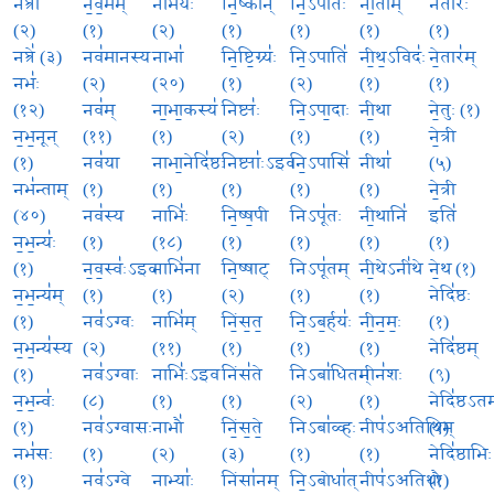
नप्त्रा॑
न॒व॒मम्
नाभ॑यः
नि॒ष्कान्
नि॒ऽपातः॑
नी॒ताम्
नेता॑रः
(२)
(१)
(२)
(१)
(१)
(१)
(१)
नप्त्रे॑ (३)
नव॑मानस्य
नाभा॑
नि॒ष्टि॒ग्र्यः॑
नि॒ऽपाति॑
नी॒थ॒ऽविदः॑
ने॒तार॑म्
नभः॑
(२)
(२०)
(१)
(२)
(१)
(१)
(१२)
नव॑म्
ना॒भा॒कस्य॑
निष्ट्यः॑
नि॒ऽपा॒दाः
नी॒था
ने॒तुः (१)
न॒भ॒नून्
(११)
(१)
(२)
(१)
(१)
ने॒त्री
(१)
नव॑या
नाभा॒नेदि॑ष्ठः
निष्ट्याः॑ऽइव
नि॒ऽपासि॑
नीथा॑
(५)
नभ॑न्ताम्
(१)
(१)
(१)
(१)
(१)
ने॒त्री
(४०)
नव॑स्य
नाभिः॑
नि॒ष्ष॒पी
निऽपू॑तः
नी॒थानि॑
इति॑
न॒भ॒न्यः॑
(१)
(१८)
(१)
(१)
(१)
(१)
(१)
न॒व॒स्वः॑ऽइव
नाभि॑ना
नि॒ष्षाट्
निऽपू॑तम्
नी॒थेऽनी॑थे
ने॒थ (१)
न॒भ॒न्य॑म्
(१)
(१)
(२)
(१)
(१)
नेदि॑ष्ठः
(१)
नव॑ऽग्वः
नाभि॑म्
निं॒स॒त॒
नि॒ऽब॒र्हयः॑
नी॒न॒मः॒
(१)
न॒भ॒न्य॑स्य
(२)
(११)
(१)
(१)
(१)
नेदि॑ष्ठम्
(१)
नव॑ऽग्वाः
नाभिः॑ऽइव
निंस॑ते
निऽबा॑धितम्
नीन॑शः
(९)
न॒भ॒न्वः॑
(८)
(१)
(१)
(२)
(१)
नेदि॑ष्ठऽत
(१)
नव॑ऽग्वासः
नाभौ॑
निं॒स॒ते॒
निऽबा॑ळ्हः
नीप॑ऽअतिथिम्
(१)
नभ॑सः
(१)
(२)
(३)
(१)
(१)
नेदि॑ष्ठाभिः
(१)
नव॑ऽग्वे
नाभ्याः॑
निंसा॑नम्
नि॒ऽबोधा॑त्
नीप॑ऽअतिथौ
(१)