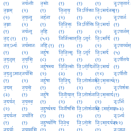
(१)
नय॑न्ती
न॒सोः
(१)
(१)
(१)
नृ॒ऽपा॒तारः॑
न॒ग्नम्
(२)
(१)
नि॒ना॒य॒
निऽति॑क्ताः
नि॒ऽसद॑नम्
(१)
(२)
न॒य॒न्तु॒
नह॑ना
(२)
(१)
(२)
नृ॒ऽपानः॑
न॒ग्नाः
(२)
(१)
नि॒नि॒क्त॒
निऽति॑क्ति
नि॒ऽसदा॑
(१)
(१)
नय॑न्तु
न॒हि
(१)
(१)
(२)
नृ॒ऽपान॑म्
न॒ट् (१)
(१)
(५४)
निनि॑त्सात्
निः॒ऽतुरः॑
नि॒ऽसदि॑
(१)
नत्ऽभ्यः॑
नय॑मानः
नहि (१)
(१)
(१)
(२)
नृ॒ऽपाय्य॑म्
(१)
(२)
नहु॑षः
नि॒नि॒त्सुः
निः॒ऽतुरे॑
नि॒ऽसदे॑
(५)
न॒द॒नुम्
न॒य॒सि॒
(८)
(१)
(१)
(१)
नृऽपी॑तये
(१)
(२)
नहु॑षस्य
नि॒नि॒त्सोः
नि॒ऽतो॒दिनः॑
नि॒ऽसद्य॑
(१)
न॒द॒नु॒ऽमान्
नय॑सि
(२)
(३)
(१)
(१४)
नृऽपी॑तौ
(१)
(२)
नहु॑षा
नि॒नि॒दुः
नि॒ऽतोश॑नम्
नि॒ऽस॒सत्थ॑
(१)
न॒दम्
न॒य॒से॒
(१)
(१)
(२)
(१)
नृ॒ऽपेश॑सः
(३)
(१)
नहु॑षे
नि॒नी॒या॒त्
नि॒ऽतोश॑ना
नि॒ऽस॒साद॑
(१)
न॒दय॑न्
न॒य॒स्व॒
(१)
(२)
(१)
(२)
नृऽभिः॑
(२)
(१)
न॒हु॒ष्य॑स्य
निनी॑षसि
नि॒ऽतोश॑नासः
निः॒ऽसह॑मानः
(७३)
न॒दय॑न्त
नया॑ति
(१)
(१)
(१)
(१)
नृऽभ्यः॑
(१)
(१)
न॒हु॒ष्या॑णि
नि॒ने॒थ॒
नि॒ऽतो॒शे
नि॒ऽसा॒दय॑न्तः
(२२)
न॒दयोः॑
न॒या॒म॒सि॒
(१)
(१)
(१)
(१)
नृ॒ऽम॒नः॒