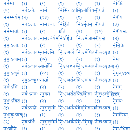
नभ॑सा
(१)
(१)
(१)
(१)
(१)
नेदि॑ष्ठे
(२)
नव॑ऽग्वैः
नाम॑
नि॒सि॒क्त॒ऽपाम्
नि॒ऽबोधि॑षत्
नी॒यते॑
(१)
न॒भ॒स्मय॑म्
(२)
(९४)
(१)
(१)
(१)
नेदी॑यः
(१)
न॒व॒ऽजाः
ना॒म॒ऽधाः
निहि॑ते॒
निऽभृ॑तम्
नी॒य॒ते॒
(३)
नभ॑स्वतीः
(१)
(१)
इति॒
(२)
(१०)
नेदी॑यसः
(१)
नव॑ऽजातः
ना॒म॒ऽधेय॑म्
निऽहि॑ते
निःऽम॑जाम्
नी॒य॒से॒
(२)
न॒भः॒ऽजाः
(१)
(१)
(२)
(१)
(२)
ने॒नि॒क्ते
(१)
नव॑ऽजातम्
नाम॑ऽभिः
निः॒ऽअजे॑
निःऽम॑थितः
नील॑ऽपृष्ठः
(१)
न॒भः॒ऽजाम्
(१)
(७)
(१)
(२)
(१)
नेमः॑
(१)
नव॑ऽजातस्य
नामा॑नि
नि॒ऽअञ्च॑नम्
निः॒ऽमन्थ॑तः
नील॑ऽपृष्ठम्
(३)
न॒भः॒ऽजुवः॑
(१)
(१४)
(१)
(१)
(१)
ने॒म॒न्ऽइषः
(१)
न॒व॒ऽज्वा॒रः
नाम्ना॑
निः॒ऽअत॑क्षत
निःऽमा॑याः
नील॑ऽपृष्ठाः
(१)
नभः॑ऽभिः
(१)
(२)
(२)
(१)
(१)
नेम॑म्
(१)
नवः॑ऽनवः
ना॒यम्
निः॒ऽअत॑तंसतम्
निऽमि॑ता
नी॒ल॒ऽलो॒हि॒तम्
(२)
न॒भः॒ऽवित्
(१)
(२)
(१)
(१)
(१)
ने॒मयः॑
(१)
नव॑ऽपदी
ना॒रा॒शं॒सी
निः॒ऽअम॑न्थतम्
निऽमि॑तासः
नील॑ऽवत्
(१)
न॒भा॒क॒ऽवत्
(१)
(१)
(१)
(१)
(१)
नेम॑स्मिन्
(२)
न॒वऽभिः॑
ना॒रा॒शं॒सेन॑
निः॒ऽअय॑नम्
नि॒ऽमि॒म्युः
नील॑ऽवान्
(१)
नभ्या॑नि
(१)
(१)
(१)
(१)
(१)
ने॒मऽधि॑ता