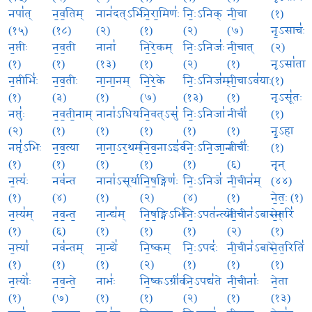
नपा॑त्
न॒व॒तिम्
नान॑दत्ऽभिः
नि॒रा॒मिणः॑
निः॒ऽनिक्
नी॒चा
(१)
(१५)
(१८)
(२)
(१)
(२)
(७)
नृ॒ऽसाचः॑
न॒प्तीः
न॒व॒ती
नाना॑
नि॒रे॒कम्
निः॒ऽनिजः॑
नी॒चात्
(२)
(१)
(१)
(१३)
(१)
(२)
(१)
नृऽसा॑ता
न॒प्तीभिः॑
न॒व॒तीः
ना॒ना॒नम्
नि॒रे॒के
निः॒ऽनिज॑म्
नी॒चाऽव॑याः
(१)
(१)
(३)
(१)
(७)
(१३)
(१)
नृऽसू॑तः
नप्तुः॑
न॒व॒ती॒नाम्
नाना॑ऽधियः
नि॒वत्ऽसु॑
निः॒ऽनिजा॑
नीची॑
(१)
(२)
(१)
(१)
(१)
(१)
(१)
नृ॒ऽहा
नप्तृ॑ऽभिः
न॒व॒त्या
ना॒ना॒ऽर॒थम्
नि॒व॒नाऽइ॑व
निः॒ऽनि॒जा॒नः
नीचीः॑
(१)
(१)
(१)
(१)
(१)
(१)
(६)
नॄन्
न॒प्त्यः॑
नव॑न्त
नाना॑ऽसूर्याः
नि॒ष॒ङ्गिणः॑
निः॒ऽनिजे॑
नी॒चीन॑म्
(४४)
(१)
(४)
(१)
(२)
(४)
(१)
ने॒तः॒ (१)
न॒प्त्य॑म्
न॒व॒न्त॒
ना॒न्द्य॑म्
नि॒ष॒ङ्गिऽभिः॑
निः॒ऽपत॑न्त्योः
नी॒चीन॑ऽबारम्
ने॒तरि॑
(१)
(६)
(१)
(१)
(१)
(२)
(१)
न॒प्त्या॑
नव॑न्तम्
ना॒न्द्ये॑
नि॒ष्कम्
निः॒ऽपदः॑
नी॒चीन॑ऽबारे
ने॒त॒रिति॑
(१)
(१)
(१)
(२)
(१)
(१)
(१)
न॒प्त्योः॑
न॒व॒न्ते॒
नाभः॑
नि॒ष्कऽग्री॑वः
नि॒ऽपद्य॑ते
नी॒चीनाः॑
ने॒ता
(१)
(७)
(१)
(१)
(२)
(१)
(१३)