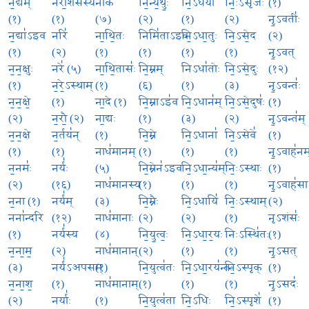
न॒द्य॑म्
नरा॒शंस॑स्य
नाके॑
नि॒न्य॒थुः॒
नि॒ऽधया॑
निः॒ऽसृजः॑
(१)
(१)
(१)
(७)
(२)
(१)
(२)
नृ॒ऽवतीः॑
न॒द्या॑ऽइव
नरि॑
ना॒थि॒तः
निमि॑ताऽइव
नि॒ऽधा॒तुः
नि॒ऽसे॒द
(२)
(१)
(२)
(१)
(१)
(१)
(१)
नृ॒ऽवत्
न॒न॒क्षुः
नरे॑ (५)
ना॒थि॒तासः॑
नि॒म्नम्
निऽधा॑तोः
नि॒ऽसे॒दुः
(१२)
(१)
न॒रे॒ऽस्थाम्
(१)
(६)
(१)
(३)
नृ॒ऽवन्तः॑
न॒न॒क्षे॒
(१)
ना॒दे (१)
नि॒म्नाऽइ॑व
नि॒ऽधान॑म्
नि॒ऽसे॒दुषः॑
(१)
(२)
न॒रौ॒ (२)
ना॒द्यः
(१)
(३)
(२)
नृ॒ऽवन्त॑म्
न॒न॒क्षे
न॒र्तय॑न्
(१)
नि॒म्ने
नि॒ऽधाना॑
नि॒ऽसेवे॑
(१)
(१)
(१)
नाध॑मानम्
(१)
(१)
(१)
नृ॒ऽवाह॑नम
न॒नमः॑
नर्यः॑
(५)
नि॒म्नेन॑ऽइव
नि॒ऽधा॒न्य॑म्
निः॒ऽस्थाः
(१)
(२)
(१६)
नाध॑मानस्य
(१)
(१)
(१)
नृ॒ऽवाह॑सा
न॒ना (१)
नर्य॑म्
(३)
नि॒म्नैः
नि॒ऽधायि॑
निः॒ऽस्थाम्
(२)
नना॑न्दरि
(१२)
नाध॑मानाः
(२)
(२)
(१)
नृऽशंसः॑
(१)
नर्य॑स्य
(४)
नि॒यु॒त्वः॒
नि॒ऽधा॒र॒यः
निःऽस्थि॑तः
(१)
न॒ना॒म॒
(२)
नाध॑मानान्
(२)
(१)
(१)
नृ॒ऽसत्
(३)
नर्य॑ऽअपसम्
(१)
नि॒युत्व॑तः
नि॒ऽधा॒रय॑न्तः
नि॒ऽस्पृक्
(१)
न॒ना॒श॒
(१)
नाध॑मानाम्
(१)
(१)
(१)
नृ॒ऽसदः॑
(२)
नर्याः॑
(१)
नि॒युत्व॑ता
नि॒ऽधिः
नि॒ऽस्पृशे॑
(१)