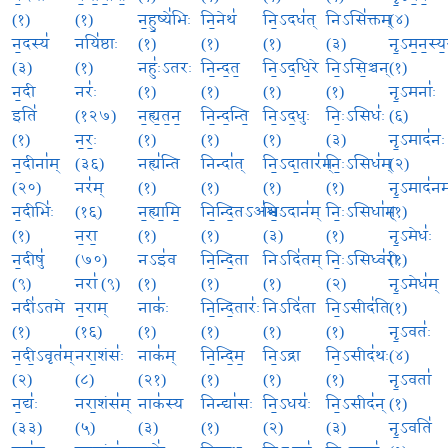
(१)
(१)
न॒हु॒ष्ये॑भिः
नि॒नेथ॑
नि॒ऽदध॑त्
निऽसि॑क्तम्
(४)
न॒दस्य॑
नयि॑ष्ठाः
(१)
(१)
(१)
(३)
नृ॒ऽम॒न॒स्य॒
(३)
(१)
नहुः॑ऽतरः
नि॒न्द॒त॒
नि॒ऽद॒धि॒रे
नि॒ऽसि॒ञ्चन्
(१)
न॒दी
नरः॑
(१)
(१)
(१)
(१)
नृ॒ऽमनाः॑
इति॑
(१२७)
न॒ह्य॒त॒न॒
नि॒न्द॒न्ति॒
नि॒ऽद॒धुः
निः॒ऽसिधः॑
(६)
(१)
न॒रः॒
(१)
(१)
(१)
(३)
नृ॒ऽमाद॑नः
न॒दीना॑म्
(३६)
नह्य॑न्ति
निन्दा॑त्
नि॒ऽदा॒तार॑म्
निः॒ऽसिध॑म्
(२)
(२०)
नर॑म्
(१)
(१)
(१)
(१)
नृ॒ऽमाद॑नम
न॒दीभिः॑
(१६)
न॒ह्या॒मि॒
नि॒न्दि॒तऽअ॑श्वः
नि॒ऽदान॑म्
निः॒ऽसिधा॑म्
(१)
(१)
न॒रा॒
(१)
(१)
(३)
(१)
नृ॒ऽमेधः॑
न॒दीषु॑
(७०)
नऽइ॑व
नि॒न्दि॒ता
निऽदि॑तम्
निः॒ऽसिध्व॑रीः
(१)
(९)
नरा॑ (९)
(१)
(१)
(१)
(२)
नृ॒ऽमेध॑म्
नदी॑ऽतमे
न॒राम्
नाकः॑
नि॒न्दि॒तारः॑
निऽदि॑ता
नि॒ऽसीद॑ति
(१)
(१)
(१६)
(१)
(१)
(१)
(१)
नृ॒ऽवतः॑
न॒दी॒ऽवृत॑म्
नरा॒शंसः॑
नाक॑म्
नि॒न्दि॒म॒
नि॒ऽद्रा
नि॒ऽसीद॑थः
(४)
(२)
(८)
(२१)
(१)
(१)
(१)
नृ॒ऽवता॑
न॒द्यः॑
नरा॒शंस॑म्
नाक॑स्य
निन्द्या॑सः
नि॒ऽधयः॑
नि॒ऽसीद॑न्
(१)
(३३)
(५)
(३)
(१)
(२)
(३)
नृ॒ऽवति॑