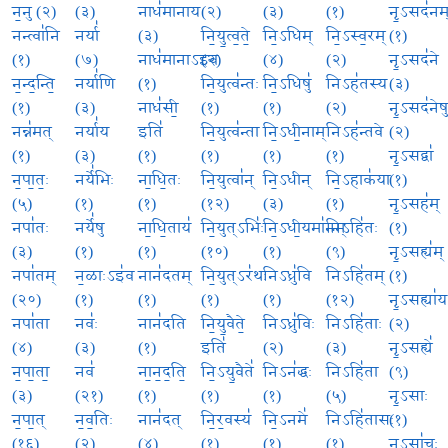
न॒नु (२)
(३)
नाध॑मानाय
(२)
(३)
(१)
नृ॒ऽसद॑नम
नन्त्वा॑नि
नर्या॑
(३)
नि॒यु॒त्व॒ते॒
नि॒ऽधिम्
नि॒ऽस्व॒रम्
(१)
(१)
(७)
नाध॑मानाऽइव
(२)
(४)
(२)
नृ॒ऽसद॑ने
न॒न्द॒न्ति॒
नर्या॑णि
(१)
नि॒युत्व॑न्तः
नि॒ऽधिषु॑
निऽह॑तस्य
(३)
(१)
(३)
नाध॑सी॒
(१)
(१)
(२)
नृ॒ऽसद॑नेष
नन्न॑मत्
नर्या॑य
इति॑
नि॒युत्व॑न्ता
नि॒ऽधी॒नाम्
निऽह॑न्तवे
(२)
(१)
(३)
(१)
(१)
(१)
(१)
नृ॒ऽसद्वा॑
न॒पा॒तः॒
नर्ये॑भिः
ना॒धि॒तः
नि॒युत्वा॑न्
नि॒ऽधीन्
नि॒ऽहाक॑या
(१)
(५)
(१)
(१)
(१२)
(३)
(१)
नृ॒ऽसह॑म्
नपा॑तः
नर्ये॑षु
ना॒धि॒ताय॑
नि॒युत्ऽभिः॑
नि॒ऽधी॒यमा॑नम्
निऽहि॑तः
(१)
(३)
(१)
(१)
(१०)
(१)
(९)
नृ॒ऽसह्य॑म्
नपा॑तम्
न॒ळाःऽइ॑व
नान॑दतम्
नि॒युत्ऽर॑थः
निऽध्रु॑वि
निऽहि॑तम्
(१)
(२०)
(१)
(१)
(१)
(१)
(१२)
नृ॒ऽसह्या॑य
नपा॑ता
नवः॑
नान॑दति
नि॒यु॒वैते॒
निऽध्रु॑विः
निऽहि॑ताः
(२)
(४)
(३)
(१)
इति॑
(२)
(३)
नृ॒ऽसह्ये॑
न॒पा॒ता॒
नव॑
ना॒न॒द॒ति॒
नि॒ऽयु॒वैते॑
निऽन॑द्धः
निऽहि॑ता
(९)
(३)
(२१)
(१)
(१)
(१)
(५)
नृ॒ऽसाः
न॒पा॒त्
न॒व॒तिः
नान॑दत्
नि॒र॒वस्य॑
नि॒ऽनमे॑
निऽहि॑तासः
(१)
(१६)
(२)
(४)
(१)
(१)
(१)
नृऽसा॑चः