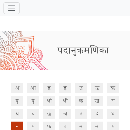
पदानुक्रमणिका
अ
आ
इ
ई
उ
ऊ
ऋ
ए
ऐ
ओ
औ
क
ख
ग
घ
च
छ
ज
त
द
ध
न
प
फ
ब
भ
म
य