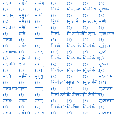
नक्ष॑त्रः
नमु॑चौ
नव्ये॑षु
(१)
(१)
(१)
(४)
(१)
(१)
(१)
नि॒ण्ये
निऽगू॑ळ्हाः
निऽवि॑ष्टाः
नृ॒म्णाय॑
नक्ष॑त्रम्
न॒मे॒ (४)
नव्यौ॑
(१)
(१)
(१)
(२)
(५)
नमे॑ (१)
(१)
नि॒ण्योः
नि॒ऽग्रभे॑
निऽवृ॑तम्
नृ॒म्णैः
नक्ष॑त्रऽशवसाम्
न॒मे॒ते॒
नश॑ते
(१)
(१)
(१)
(१)
(१)
इति॑
(१)
नित्यः॑
नि॒ऽघनि॑घ्नते
निऽवृ॑ताः
नृ॒वत्ऽस॑
नक्ष॑त्रा
(१)
न॒श॒ते॒
(९)
(१)
(२)
(१)
(१)
नम्न॑ते
(४)
नित्य॑म्
नि॒ऽघोष॑यः
नि॒ऽवेश॑नः
नृषु॑ (२)
नक्ष॑त्राणाम्
(१)
नश॑त्
(१२)
(१)
(१)
नृ॒ऽघ्ने
(१)
नम्न॑माने॒
(३)
नित्य॑या
नि॒ऽघो॒षय॑न्
नि॒ऽवेश॑नम्
(१)
नक्ष॑त्रेभिः
इति॑
न॒श॒त्
(२)
(१)
(१)
नृ॒ऽच॒क्षः॒
(१)
(१)
(१०)
नित्य॑स्य
निऽच॑क्रया
नि॒ऽवेश॑नात्
(२)
नक्ष॑त्रैः
नम्न॑मीति
न॒श॒थ॒
(२)
(१)
(१)
नृ॒ऽचक्ष॑सः
(१)
(१)
(१)
नित्य॑ऽअरित्राम्
नि॒ऽचाय्य॑
नि॒ऽवेश॑नी
(१०)
न॒क्ष॒त्ऽदा॒भम्
नम्या॑
नश॑न्
(१)
(२)
(१)
नृ॒ऽच॒क्ष॒सः॒
(१)
(१)
(१)
नित्य॑ऽस्तोत्रः
नि॒ऽचिक्य॑त्
नि॒ऽवेश॑नीम्
(१)
न॒क्ष॒थः॒
न॒म्रम्
न॒श॒न्
(१)
(१)
(१)
नृ॒ऽचक्ष॑सम
(१)
(१)
(३)
नित्य॑ऽहोता
नि॒ऽचि॒तः
नि॒ऽवेश॑ने
(४)
नक्ष॑न्
नय॑ (१)
न॒श॒न्त॒
(१)
(१)
(२)
नृ॒ऽचक्ष॑सा