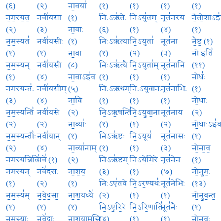
(६)
(२)
ना॒वया॑
(१)
(१)
(१)
(१)
न॒म॒स्य॒त॒
नवी॑यसा
(१)
निःऽऋ॑तेः
निऽयु॑तम्
नूत॑नस्य
नै॒तो॒शाऽइ
(२)
(३)
ना॒वाः
(६)
(१)
(४)
(१)
न॒म॒स्यत॑
नवी॑यसीः
(१)
निःऽऋ॑त्याः
नि॒ऽयुता॑
नूत॑ना
नै॒ष्ट॒ (१)
(१)
(१)
ना॒वा
(१)
(२)
(३)
नो इति॑
न॒म॒स्यन्
नवी॑यसी
(८)
निःऽऋ॑त्यै
नि॒ऽयुता॑म्
नूत॑नानि
(११)
(१)
(४)
ना॒वाऽइ॑व
(१)
(१)
(१)
नोधः॑
न॒म॒स्यन्तः॑
नवी॑यसीम्
(५)
निः॒ऽऋ॒थम्
निः॒ऽयु॒वा॒नः
नूत॑नाभिः
(१)
(३)
(४)
ना॒वि
(१)
(१)
(१)
नो॒धाः
न॒म॒स्यन्ति॑
नवी॑यसे
(२)
नि॒ऽऋ॒षन्ति॑
नि॒ऽयु॒वा॒ना
नूत॑नाय
(२)
(२)
(२)
ना॒व्याः॑
(१)
(१)
(२)
नो॒धाःऽइ॑
न॒म॒स्यन्तीः॑
नवी॑यान्
(१)
निऽऋ॑ष्टः
नि॒ऽयूय॑
नूत॑नासः
(१)
(२)
(४)
ना॒व्या॑नाम्
(१)
(१)
(३)
नो॒ना॒व॒
न॒म॒स्य॒न्निति॑
नवे॑ (१)
(२)
निऽऋ॑ष्टम्
नि॒ऽये॒मि॒रे
नूत॑नेन
(१)
नमस्यन्
नवे॑दसः
ना॒श॒य॒
(३)
(१)
(७)
नो॒नु॒मः॒
(१)
(२)
(१)
निःऽए॑तवे
नि॒ऽर॒ण्यथः॑
नूत॑नेभिः
(१३)
न॒म॒स्य॑म्
न॒वे॒द॒सा॒
ना॒श॒यध्यै॑
(२)
(१)
(१)
नो॒नु॒व॒न्त॒
(१)
(१)
(१)
नि॒ऽए॒रि॒रे
नि॒ऽरि॒णाति॑
नूत॑नैः
(१)
न॒म॒स्याः
नवे॑दाः
ना॒श॒या॒म॒सि॒
(४)
(१)
(१)
नो॒नु॒वुः॒