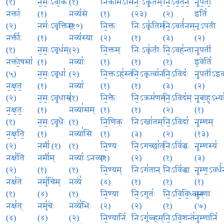
(१)
न॒मः॒ऽवा॒के
(१)
निका॑मऽभिः
निः॒ऽकृ॒तम्
नि॒ऽव॒र्त॒न॒
नृ॒प॒ती॒
नक्ता॑
(१)
नव्य॑से
(१)
(२३)
(२)
इति॑
(२)
नमः॑ऽवृक्तिम्
(१०)
नि॒क्तः
निःऽकृ॑तिम्
नि॒ऽवर्त॑नम्
नृऽपती
नक्तीः॑
(१)
नव्य॑स्या
(२)
(१)
(३)
(२)
(१)
न॒मः॒ऽवृध॑म्
(२)
नि॒क्तम्
निःऽकृ॑तीः
नि॒ऽवह॑न्ता
नृ॒पती॑
नक्तो॒षसा॑
(१)
नव्याः॑
(१)
(१)
(१)
इ॒वेति॑
(५)
न॒मः॒ऽवृधा॑
(२)
नि॒क्तऽह॑स्तः
नि॒ऽकृत्वा॑नः
नि॒ऽविदः॑
नृ॒पती॑ऽइ
न॒क्ष॒त॒
(१)
नव्या॑
(१)
(१)
(३)
(२)
(२)
न॒मः॒ऽवृ॒धासः॑
(१)
नि॒क्तैः
नि॒ऽक्रम॑णम्
नि॒ऽविद॑म्
नृ॒बा॒हुऽभ्या
न॒क्ष॒तः॒
(१)
नव्यां॑सम्
(१)
(१)
(२)
(१)
(१)
न॒मः॒ऽवृ॒धैः
(१)
नि॒णिक्
निऽखा॑तम्
नि॒ऽविदा॑
नृ॒म्णम्
न॒क्ष॒ति॒
(१)
नव्यां॑सि
(१)
(३)
(२)
(१३)
(२)
नमी॑ (१)
(१)
नि॒ण्यः
नि॒ऽगच्छा॑त्
निऽवि॑द्धः
नृ॒म्णस्य॑
नक्ष॑ति
नमी॑म्
नव्याः॑ऽनव्याः
(१)
(२)
(१)
(३)
(२)
(१)
(१)
नि॒ण्यम्
निऽग॑तान्
निऽवि॑द्धा
नृ॒म्ण॒ऽवर्ध
नक्ष॑ते
नमु॑चिम्
नव्ये॑
(४)
(१)
(१)
(१)
(१)
(४)
(१)
नि॒ण्या
नि॒ऽगुतः॑
नि॒ऽवि॒वि॒ध्वान्
नृ॒म्णा
नक्ष॑त्
नमु॑चेः
नव्ये॑भिः
(२)
(२)
(१)
(७)
(४)
(४)
(२)
नि॒ण्यानि॑
निऽगू॑ळ्हम्
नि॒ऽवि॒शन्ते॑
नृ॒म्णानि॑