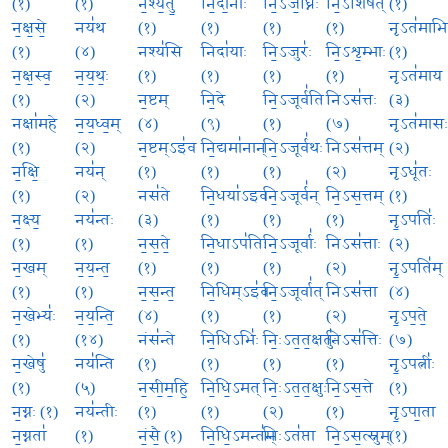
(१)
(१)
न॒श्य॒तु॒
नि॒दा॒नाः
नि॒ऽज॒घ्निः
नि॒ऽशिष॑त्
(१)
न॒क्ष॒से॒
नय॑थ
(१)
(१)
(१)
(१)
नृऽत॑माभि
(१)
(४)
नश्य॑सि
निदा॑याः
नि॒ऽजुरः॑
नि॒ऽशृ॒म्भाः
(१)
न॒क्ष॒स्व॒
न॒य॒थः॒
(१)
(१)
(१)
(१)
नृऽत॑माय
(१)
(२)
न॒ष्टम्
नि॒दे
नि॒ऽजूर्व॑ति
निऽस॑त्तः
(३)
नक्षा॑महे
न॒य॒ध्व॒म्
(४)
(९)
(१)
(७)
नृऽत॑मास
(१)
(२)
न॒ष्टम्ऽइ॑व
नि॒द्यमा॑नान्
नि॒ऽजूर्व॑थः
निऽस॑त्तम्
(२)
न॒क्षि॒
नय॑न्
(१)
(१)
(१)
(२)
नृऽधू॑तः
(१)
(२)
नस॑ते
नि॒धया॑ऽइव
नि॒ऽजूर्व॑न्
नि॒ऽस॒त्तम्
(१)
न॒क्ष्य॒
नय॑न्तः
(३)
(१)
(१)
(१)
नृ॒ऽपतिः॑
(१)
(१)
न॒स॒ते॒
नि॒धाऽप॑तिः
नि॒ऽजूर्वाः॑
निऽस॑त्ताः
(२)
न॒खम्
न॒य॒न्त॒
(१)
(१)
(१)
(२)
नृ॒ऽपति॑म्
(१)
(१)
न॒स॒न्त॒
नि॒धिम्ऽइ॑व
नि॒ऽजूर्वा॑त्
निऽस॑त्ता
(४)
न॒खेभ्यः॑
न॒य॒न्ति॒
(४)
(१)
(१)
(२)
नृ॒ऽप॒ते॒
(१)
(१४)
नंस॑न्ते
नि॒धिऽभिः॑
निः॒ऽत॒त॒क्षतुः॑
निऽस॑त्तिः
(७)
न॒खेषु॑
नय॑न्ति
(१)
(१)
(१)
(१)
नृ॒ऽपत्नीः॑
(१)
(५)
न॒सी॒म॒हि॒
नि॒धि॒ऽमत्
निः॒ऽत॒त॒क्षुः
नि॒ऽस॒त्ते
(१)
न॒ग्नः (१)
नय॑न्तीः
(१)
(१)
(२)
(१)
नृ॒ऽपा॒ता
न॒ग्नता॑
(१)
नं॒सै॒ (१)
नि॒धि॒ऽमन्त॑म्
निःऽत॑प्ता
नि॒ऽस॒त्स्नुम्
(१)