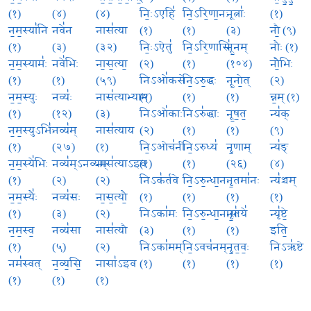
(१)
(४)
(४)
निः॒ऽएहि॑
नि॒ऽरि॒णा॒नः
नूत्नाः॑
(१)
न॒म॒स्या॑नि
नवे॑न
नास॑त्या
(१)
(१)
(३)
नौ॒ (९)
(१)
(३)
(३२)
निः॒ऽऐतु॑
नि॒ऽरि॒णासि॑
नू॒नम्
नौः (१)
न॒म॒स्यामः॑
नवे॑भिः
ना॒स॒त्या॒
(२)
(१)
(१०४)
नौ॒भिः
(१)
(१)
(५९)
निऽओ॑कसे
नि॒ऽरु॒द्धः
नू॒नो॒त्
(२)
न॒म॒स्युः
नव्यः॑
नास॑त्याभ्याम्
(१)
(१)
(१)
न्न॒म् (१)
(१)
(१२)
(३)
निऽओ॑काः
निऽरु॑द्धाः
नू॒ष॒त॒
न्य॑क्
न॒म॒स्युऽभिः॑
नव्य॑म्
नास॑त्याय
(२)
(१)
(१)
(९)
(१)
(२७)
(१)
नि॒ऽओच॑नी
नि॒ऽरुध्य॑
नृ॒णाम्
न्य॑ङ्
न॒म॒स्ये॑भिः
नव्य॑म्ऽनव्यम्
नास॑त्याऽइव
(१)
(१)
(२६)
(४)
(१)
(२)
(२)
निऽक॑र्तवे
नि॒ऽरु॒न्धा॒नः
नृ॒तमा॑नः
न्य॑ञ्चम्
न॒म॒स्यैः॑
नव्य॑सः
ना॒स॒त्यौ॒
(१)
(१)
(१)
(१)
(१)
(३)
(२)
निऽका॑मः
नि॒ऽरु॒न्धा॒नासः॑
नृ॒तये॑
न्यृ॑ष्टे॒
न॒म॒स्व॒
नव्य॑सा
नास॑त्यौ
(३)
(१)
(१)
इति॒
(१)
(५)
(२)
निऽका॑मम्
नि॒ऽवच॑नम्
नृ॒त॒वः॒
निऽऋ॑ष्टे
नम॑स्वत्
न॒व्य॒सि॒
नासा॑ऽइव
(१)
(१)
(१)
(१)
(१)
(१)
(१)