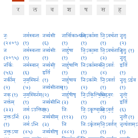
र
ल
व
श
ष
स
ह
नः॒
नम॑स्वन्तः
नव्य॑सी
नासि॑काभ्याम्
निऽका॑माः
नि॒ऽवच॑ना
नृ॒तुः
(२४०९)
(१)
(६)
(१)
(१)
(१)
(२)
न
नम॑स्वन्ता
नव्य॑सीः
नाहु॑षा
नि॒ऽका॒माः
नि॒ऽवच॑नानि
नृ॒तुः॒ (१)
(२०९५)
(१)
(१)
(१)
(१)
(३)
नृ॒तू॒
नकिः॑
नम॑स्वान्
नव्य॑सी॒
नाहु॑षाणि
निऽका॑मासः
नि॒ऽवतः॑
इति॑
(५६)
(६)
इति॑
(१)
(१)
(४)
(१)
नकी॑म्
न॒म॒स्विनः॑
(१)
नाहु॑षाय
निऽका॑मैः
नि॒ऽवता॑
नृ॒तूःऽइ॑व
(२)
(७)
नव्य॑सीनाम्
(१)
(२)
(१)
(१)
नक् (१)
न॒म॒स्विन॑म्
(२)
नाहु॑षीषु
नि॒ऽकि॒ल्बि॒षम्
नि॒ऽव॒रः
नृ॒तो॒
नक्त॑म्
(१)
नव्य॑सीभिः
(३)
(१)
(१)
इति॑
(३३)
नमः॑ऽउक्तिम्
(४)
निः
निः॒ऽकृ॒ण्वा॒नाः
नि॒ऽव॒र्त॒
(६)
न॒क्तऽभिः॑
(३)
नव्य॑सीम्
(११३)
(१)
(१)
नृ॒तौ (१)
(१)
नमः॑ऽभिः
(३)
नि
निःऽकृ॑तम्
नि॒ऽवर्त॑त्
नृत्य॑ताम
न॒क्त॒ऽया
(४५)
नव्य॑सीषु
(४८२)
(१)
(१)
(१)