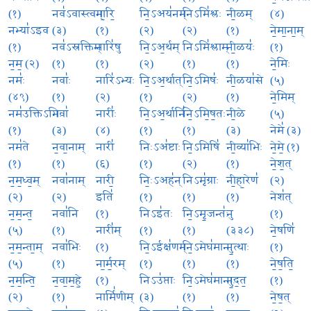
(१)
नव॑ऽवास्त्वम्
ना॒रि॒
नि॒ऽअय॑नम्
निऽमि॑श्लः
नी॒ळम्
(४)
नभ्या॑ऽइव
(३)
(१)
(२)
(२)
(१)
ने॒मा॒ना॒म्
(१)
नव॑ऽस्रक्तिम्
नारि॑षु
नि॒ऽअ॒र्थम्
निऽमि॑श्लाम्
नी॒ळयः॑
(१)
न॒म॒ (२)
(१)
(१)
(२)
(१)
(१)
ने॒मिः
नमः॑
नवाः॑
नारि॑ऽभ्यः
नि॒ऽअ॒र्थात्
नि॒ऽमिषः॑
नी॒ळया॑से
(५)
(४९)
(१)
(२)
(१)
(२)
(१)
ने॒मिम्
नम॑उक्तिऽभिः
नवा॑
नारीः॑
नि॒ऽअ॒र्थानि॑
नि॒ऽमि॒ष॒तः
नी॒ळे
(५)
(१)
(३)
(४)
(१)
(१)
(३)
नेमे॑ (३)
नम॑ते
न॒वा॒नाम्
नारी॑
निःऽअ॑ष्टाः
नि॒ऽमिषि॑
नी॒व्या॑भिः
ने॒मे॒ (१)
(१)
(१)
(६)
(१)
(२)
(१)
ने॒श॒त्
न॒म॒ध्व॒म्
नवा॑नाम्
नारी॒
निः॒ऽअह॑न्
निऽमृ॑ग्राः
नी॒हा॒रेण॑
(२)
(२)
(२)
इति॑
(१)
(१)
(१)
नेश॑त्
न॒म॒न्त॒
नवा॑नि
(१)
निऽइ॑तः
नि॒ऽमृ॒जन्तः॑
नु
(१)
(५)
(१)
नारी॑म्
(१)
(१)
(३३८)
ने॒षणि॑
न॒म॒न्ता॒म्
नवा॑भिः
(१)
नि॒ऽईक्ष॑णम्
नि॒ऽमेघ॑मानः
नु॒त्थाः
(१)
(५)
(१)
ना॒र्म॒रम्
(१)
(१)
(१)
ने॒ष॒ति॒
न॒म॒न्ति॒
न॒वा॒म॒हे॒
(१)
निऽउ॑प्ताः
नि॒ऽमेघ॑मानाः
नु॒द॒त॒
(१)
(२)
(१)
नार्मि॑णीम्
(३)
(१)
(१)
ने॒ष॒त्