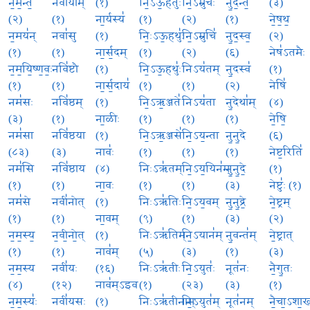
न॒म॒न्ते॒
नवा॑याम्
(१)
नि॒ऽऊ॒हतुः॑
नि॒ऽम्रुचः॑
नु॒द॒न्त॒
(३)
(२)
(१)
ना॒र्यस्य॑
(१)
(२)
(१)
ने॒ष॒थ॒
न॒मय॑न्
नवा॑सु
(१)
निः॒ऽऊ॒हथुः॑
नि॒ऽम्रुचि॑
नु॒द॒स्व॒
(२)
(१)
(१)
ना॒र्स॒दम्
(१)
(२)
(६)
नेष॑ऽतमैः
न॒म॒यि॒ष्ण॒वः॒
नवि॑ष्टौ
(१)
नि॒ऽऊ॒हथुः॑
निऽय॑तम्
नु॒दस्व॑
(१)
(१)
(१)
ना॒र्स॒दाय॑
(१)
(१)
(२)
नेषि॑
नम॑सः
नवि॑ष्ठम्
(१)
नि॒ऽऋ॒ञ्जते॑
निऽय॑ता
नु॒देथा॑म्
(४)
(३)
(१)
ना॒ळीः
(१)
(१)
(१)
ने॒षि॒
नम॑सा
नवि॑ष्ठया
(१)
नि॒ऽऋ॒ञ्जसे॑
नि॒ऽय॒न्ता
नु॒नु॒दे
(६)
(८३)
(३)
नावः॑
(१)
(१)
(१)
नेष्ट॒रिति॑
नम॑सि
नवि॑ष्ठाय
(४)
निःऽऋ॑तम्
नि॒ऽय॒यिन॑म्
नु॒नु॒दे॒
(१)
(१)
(१)
ना॒वः
(१)
(१)
(३)
नेष्टुः॑ (१)
नम॑से
नवी॑नोत्
(१)
निःऽऋ॑तिः
नि॒ऽय॒वम्
नु॒नु॒द्रे॒
ने॒ष्ट्रम्
(१)
(१)
ना॒वम्
(९)
(१)
(३)
(२)
न॒म॒स्य॒
न॒वी॒नो॒त्
(१)
निःऽऋ॑तिम्
नि॒ऽयान॑म्
नु॒वन्त॑म्
ने॒ष्ट्रात्
(१)
(१)
नाव॑म्
(५)
(३)
(१)
(३)
न॒म॒स्य
नवी॑यः
(१६)
निःऽऋ॑तीः
नि॒ऽयुतः॑
नूत॑नः
नै॒गु॒तः
(४)
(१२)
नाव॑म्ऽइव
(१)
(२३)
(३)
(१)
न॒म॒स्यः॑
नवी॑यसः
(१)
निःऽऋ॑तीनाम्
नि॒ऽयुत॑म्
नूत॑नम्
नै॒चा॒ऽशा॒