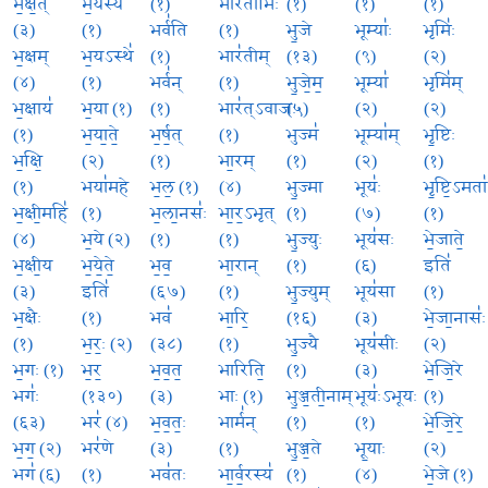
भ॒क्ष॒त्
भ॒यस्य॑
(१)
भार॑तीभिः
(१)
(१)
(१)
(३)
(१)
भर्व॑ति
(१)
भु॒जे
भूम्याः॑
भृमिः॑
भ॒क्षम्
भ॒यऽस्थे॑
(१)
भार॑तीम्
(१३)
(९)
(२)
(४)
(१)
भर्व॑न्
(१)
भु॒जे॒म॒
भूम्या॑
भृमि॑म्
भ॒क्षाय॑
भ॒या (१)
(१)
भार॑त्ऽवाजः
(५)
(२)
(२)
(१)
भ॒या॒ते॒
भ॒र्ष॒त्
(१)
भुज्म॑
भूम्या॑म्
भृ॒ष्टिः
भ॒क्षि॒
(२)
(१)
भा॒रम्
(१)
(२)
(१)
(१)
भया॑महे
भ॒ल॒ (१)
(४)
भु॒ज्मा
भूयः॑
भृ॒ष्टि॒ऽमता॑
भ॒क्षी॒महि॑
(१)
भ॒ला॒नसः॑
भा॒र॒ऽभृत्
(१)
(७)
(१)
(४)
भ॒ये (२)
(१)
(१)
भु॒ज्युः
भूय॑सः
भे॒जाते॒
भ॒क्षी॒य
भ॒ये॒ते॒
भ॒व॒
भा॒रान्
(१)
(६)
इति॑
(३)
इति॑
(६७)
(१)
भु॒ज्युम्
भूय॑सा
(१)
भ॒क्षैः
(१)
भव॑
भा॒रि॒
(१६)
(३)
भे॒जा॒नासः॑
(१)
भ॒रः॒ (२)
(३८)
(१)
भु॒ज्यै
भूय॑सीः
(२)
भ॒गः (१)
भ॒र॒
भ॒व॒त॒
भारिति॒
(१)
(३)
भे॒जि॒रे
भगः॑
(१३०)
(३)
भाः (१)
भु॒ञ्ज॒ती॒नाम्
भूयः॑ऽभूयः
(१)
(६३)
भर॑ (४)
भ॒व॒तः॒
भार्म॑न्
(१)
(१)
भे॒जि॒रे॒
भ॒ग॒ (२)
भर॑णे
(३)
(१)
भु॒ञ्ज॒ते
भू॒याः
(२)
भग॑ (६)
(१)
भव॑तः
भा॒र्व॒रस्य॑
(१)
(४)
भे॒जे (१)