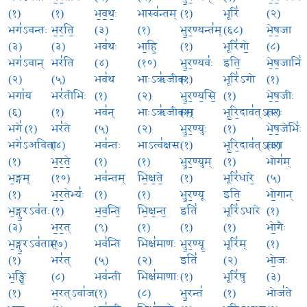
(१)
(१)
भ॒व॒थः॒
भास्व॑न्तम्
(१)
भूरि॑
(२)
भग॑ऽवन्तः
भ॒र॒ति॒
(३)
(१)
भु॒र॒ण्यन्त॑म्
(६८)
भे॒ष॒जा
(३)
(३)
भव॑थः
भा॒हि॒
(१)
भूरि॑गो॒
(८)
भग॑ऽवान्
भर॑ति
(४)
(१०)
भु॒र॒ण्यवः॑
इति॒
भे॒ष॒जानि॑
(२)
(५)
भव॑थ
भाःऽऋ॑जीकः
(१)
भूरि॑ऽगो
(१)
भगा॑य
भर॑तीभिः
(१)
(२)
भु॒र॒ण्य॒सि॒
(१)
भे॒ष॒जीः
(६)
(१)
भव॑न्
भाःऽऋ॑जीकम्
(१)
भू॒रि॒दाव॑त्ऽतरः
(२)
भगे॑ (१)
भर॑ते
(५)
(२)
भु॒र॒ण्युः
(१)
भे॒ष॒जेभिः॑
भगे॑ऽअविता
(४)
भव॑न्तः
भाऽत्व॑क्षसः
(१)
भू॒रि॒दाव॑त्ऽतरा
(३)
(१)
भ॒र॒ते॒
(१)
(१)
भु॒र॒ण्युम्
(१)
भोग॑म्
भ॒ङ्गम्
(१०)
भव॑न्तम्
भि॒क्ष॒ते॒
(१)
भूरि॑धारे॒
(५)
(१)
भ॒र॒तेभ्यः॑
(१)
(१)
भु॒र॒ण्यू
इति॒
भो॒गान्
भ॒ङ्गु॒रऽव॑तः
(१)
भ॒व॒न्ति॒
भि॒क्ष॒न्त॒
इति॑
भूरि॑ऽधारे
(१)
(३)
भ॒र॒त्
(९)
(१)
(१)
(१)
भो॒गैः
भ॒ङ्गु॒रऽव॑ताम्
(७)
भव॑न्ति
भिक्ष॑माणः
भु॒र॒ण्यू॒
भूरि॑म्
(१)
(१)
भर॑त्
(५)
(२)
इति॑
(२)
भो॒जः
भ॒ङ्धि॒
(८)
भव॑न्ती
भिक्ष॑माणाः
(१)
भूरि॑षु
(३)
(१)
भ॒रत्ऽवा॑जः
(१)
(८)
भु॒रन्त॑
(१)
भोज॑ते