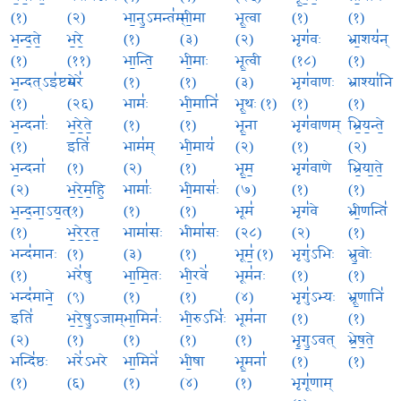
(१)
(२)
भा॒नु॒ऽमन्त॑म्
भी॒मा
भू॒त्वा
(१)
(१)
भ॒न्द॒ते॒
भ॒रे॒
(१)
(३)
(२)
भृग॑वः
भ्रा॒शय॑न्
(१)
(११)
भा॒न्ति॒
भी॒माः
भू॒त्वी
(१८)
(१)
भ॒न्दत्ऽइ॑ष्टये
भरे॑
(१)
(१)
(३)
भृग॑वाणः
भ्राश्या॑नि
(१)
(२६)
भामः॑
भी॒मानि॑
भू॒थः (१)
(१)
(१)
भ॒न्दनाः॑
भ॒रे॒ते॒
(१)
(१)
भू॒ना
भृग॑वाणम्
भ्रि॒य॒न्ते॒
(१)
इति॑
भाम॑म्
भी॒माय॑
(२)
(१)
(२)
भ॒न्दना॑
(१)
(२)
(१)
भू॒म॒
भृग॑वाणे
भ्रि॒या॒ते॒
(२)
भ॒रे॒म॒हि॒
भामाः॑
भी॒मासः॑
(७)
(१)
(१)
भ॒न्द॒ना॒ऽय॒तः
(१)
(१)
(१)
भूम॑
भृग॑वे
भ्री॒णन्ति॑
(१)
भ॒रे॒र॒त॒
भामा॑सः
भीमा॑सः
(२८)
(२)
(१)
भन्द॑मानः
(१)
(३)
(१)
भूम॒॑ (१)
भृगु॑ऽभिः
भ्रु॒वोः
(१)
भरे॑षु
भा॒मि॒तः
भी॒रवे॑
भूम॑नः
(१)
(१)
भन्द॑माने॒
(९)
(१)
(१)
(४)
भृगु॑ऽभ्यः
भ्रू॒णानि॑
इति॑
भ॒रे॒षु॒ऽजाम्
भा॒मिनः॑
भी॒रुऽभिः॑
भूम॑ना
(१)
(१)
(२)
(१)
(१)
(१)
(१)
भृ॒गु॒ऽवत्
भ्रे॒ष॒ते॒
भन्दि॑ष्ठः
भरे॑ऽभरे
भा॒मिने॑
भी॒षा
भू॒मना॑
(१)
(१)
(१)
(६)
(१)
(४)
(१)
भृगू॑णाम्