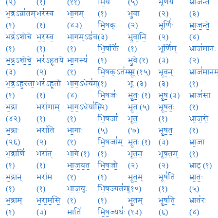
(२)
(१)
(११)
भि॒यै
(५)
भूर्ण॑ये
भ्राज॑न्ते
भ॒द्रऽव्रा॑तम्
भर॑स्व
भा॒गम्
(१)
भु॒वा
(२)
(३)
(१)
(१)
(४३)
भि॒षक्
(२)
भूर्णिः॑
भ्रा॒ज॒न्ते॒
भद्र॑ऽशोचे
भ॒र॒स्व॒
भा॒गम्ऽइ॑व
(३)
भु॒वा॒नि॒
(२)
(४)
(१)
(१)
(१)
भि॒षक्ति॑
(१)
भूर्णि॑म्
भ्राज॑मानः
भ॒द्र॒ऽशो॒चे॒
भर॑ऽहूतये
भा॒गस्य॑
(१)
भु॒वे (१)
(३)
(२)
(३)
(२)
(१)
भि॒षक्ऽत॑मम्
भूः॒ (१५)
भू॒व॒न्
भ्राज॑मानम
भ॒द्र॒ऽह॒स्ता॒
भर॑ऽहूतौ
भा॒ग॒ऽधेय॑म्
(१)
भूः (३)
(३)
(१)
(१)
(१)
(४)
भि॒षजः॑
भू॒तः॒ (१)
भू॒ष॒ (३)
भ्राज॑सा
भ॒द्रा
भरा॑णाम्
भा॒ग॒ऽधेया॑नि
(२)
भू॒त (५)
भू॒ष॒तः॒
(१)
(४२)
(१)
(१)
भि॒षजा॑
भू॒त॒
(१)
भ्रा॒ज॒से॒
भ॒द्राः
भरा॑ति
भा॒गाः
(५)
(७)
भू॒ष॒त॒
(१)
(२६)
(२)
(१)
भि॒षजा॑म्
भू॒तः (१)
(३)
भ्रा॒जा
भ॒द्राणि॑
भरा॑त्
भा॒गे (१)
(१)
भू॒त॒न॒
भू॒ष॒त॒म्
(१)
(१)
(१)
भा॒ज॒य॒त॒
भि॒ष॒जौ॒
(२)
(२)
भ्राट् (१)
भ॒द्रान्
भरा॑म
(१)
(१)
भू॒त॒म्
भूष॑ति
भ्रा॒तः॒
(१)
(१)
भा॒ज॒युः
भि॒ष॒ज्यत॑म्
(१०)
(१)
(५)
भ॒द्राम्
भ॒रा॒म॒सि॒
(१)
(१)
भू॒तम्
भू॒ष॒ति॒
भ्रात॑रः
(१)
(३)
भाति॑
भि॒ष॒ज्यथः॑
(१३)
(६)
(४)