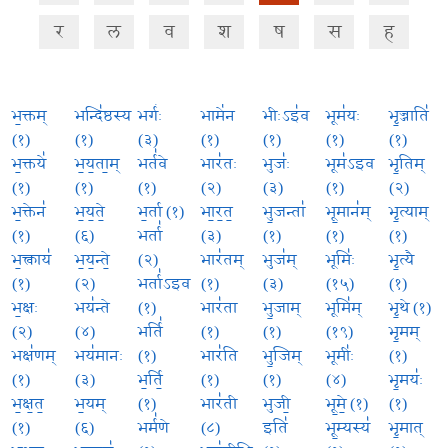
र
ल
व
श
ष
स
ह
भ॒क्तम्
भन्दि॑ष्ठस्य
भर्गः॑
भामे॑न
भीःऽइ॑व
भूम॑यः
भृ॒ज्जाति॑
(१)
(१)
(३)
(१)
(१)
(१)
(१)
भ॒क्तये॑
भ॒य॒ता॒म्
भर्त॑वे
भार॑तः
भुजः॑
भूम॑ऽइव
भृ॒तिम्
(१)
(१)
(१)
(२)
(३)
(१)
(२)
भ॒क्तेन॑
भ॒य॒ते॒
भ॒र्ता (१)
भा॒र॒त॒
भु॒जन्ता॑
भू॒मान॑म्
भृ॒त्याम्
(१)
(६)
भर्ता॑
(३)
(१)
(१)
(१)
भ॒क्त्वाय॑
भ॒य॒न्ते॒
(२)
भार॑तम्
भुज॑म्
भूमिः॑
भृ॒त्यै
(१)
(२)
भर्ता॑ऽइव
(१)
(३)
(१५)
(१)
भ॒क्षः
भय॑न्ते
(१)
भार॑ता
भु॒जाम्
भूमि॑म्
भृ॒थे (१)
(२)
(४)
भर्ति॑
(१)
(१)
(१९)
भृ॒मम्
भक्ष॑णम्
भय॑मानः
(१)
भार॑ति
भु॒जिम्
भूमीः॑
(१)
(१)
(३)
भ॒र्ति॒
(१)
(१)
(४)
भृ॒मयः॑
भ॒क्ष॒त॒
भ॒यम्
(१)
भार॑ती
भुजी॒
भू॒मे॒ (१)
(१)
(१)
(६)
भर्म॑णे
(८)
इति॑
भू॒म्यस्य॑
भृ॒मात्