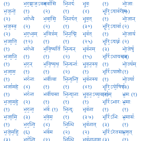
(१)
भ॒र॒द्वा॒ज॒ऽवत्
भवा॑सि
भि॒नदः॑
भु॒वः॒
(१)
भो॒जाः
भ॒ज॒न्ते॒
(१)
(२)
(१)
(४)
भू॒रि॒ऽदाव॑रीम्
(७)
(२)
भर॑ध्यै
भ॒वा॒सि॒
भि॒नद॑त्
भु॒व॒त्
(१)
भो॒जान्
भ॒ज॒स्व॒
(२)
(२)
(१)
(३०)
भू॒रि॒ऽदावा॑
(२)
(२)
भ॒र॒ध्व॒म्
भ॒वित्र॑म्
भि॒न॒द्मि॒
भुव॑त्
(१)
भो॒जाय॑
भ॒जा॒ति॒
(१२)
(१)
(१)
(२५)
भू॒रि॒ऽदाव्नः॑
(२)
(१)
भर॑ध्वे
भ॒वि॒ष्यति॑
भि॒न्दन्
भुव॑नम्
(३)
भो॒जेषु॑
भ॒जा॒नि॒
(१)
(१)
(२)
(१५)
भूरि॑ऽधायसम्
(३)
(१)
भ॒र॒न्
भ॒वि॒ष्य॒थ॒
भि॒न्दन्तः॑
भु॒व॒न॒स्य॒
(१)
भो॒ज्य॑म्
भ॒जा॒म॒
(१)
(१)
(२)
(१)
भूरि॑ऽपाशौ
(१)
(१)
भर॑न्तः
भवी॑त्वा
भि॒न्द॒न्ति॒
भुव॑नस्य
(१)
भो॒ज्या॑
भजा॑महे
(४)
(१)
(१)
(४१)
भू॒रि॒ऽपो॒षिणः॑
(३)
(१)
भर॑न्त
भवी॑यसा
भि॒न्दा॒नाः
भु॒व॒न॒ऽच्य॒वाना॑म्
(१)
भ्र॒मः (१)
भ॒जा॒म॒हे॒
(२)
(१)
(१)
(१)
भूरि॑ऽभारः
भ्र॒माः
(१)
भ॒र॒न्त॒
भवेः॑ (१)
भि॒न्दुः
भुव॑ना
(१)
(१)
भ॒जा॒मि॒
(३)
भ॒वे॒म॒
(१)
(३७)
भूरि॑ऽभिः
भ्र॒मासः॑
(१)
भ॒र॒न्ति॒
(४)
भि॒न्धि
भुव॑नात्
(३)
(१)
भ॒जे॒म॒हि॒
(६)
भवे॑म
(२)
(२)
भूरि॑ऽरेतसा
भ्र॒श॒त्
(३)
भर॑न्ति
(२)
भि॒न्धि॒
भुव॑नानाम्
(३)
(१)