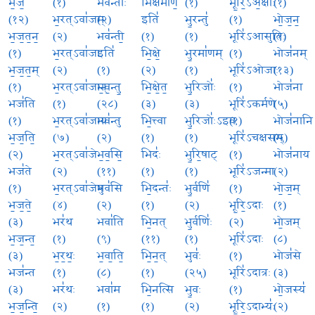
भ॒ज॒
(१)
भव॑न्तीः
भिक्ष॑माणे॒
(१)
भू॒रि॒ऽअ॒क्षाः
(१)
(१२)
भ॒रत्ऽवा॑जम्
(२)
इति॑
भु॒रन्तु॑
(१)
भो॒ज॒न॒
भ॒ज॒त॒न॒
(२)
भव॑न्ती॒
(१)
(१)
भूरि॑ऽआसुतिः
(१)
(१)
भ॒रत्ऽवा॑जाः
इति॑
भि॒क्षे॒
भु॒रमा॑णम्
(१)
भोज॑नम्
भ॒ज॒त॒म्
(२)
(१)
(२)
(१)
भूरि॑ऽओजाः
(१३)
(१)
भ॒रत्ऽवा॑जान्
भ॒व॒न्तु॒
भि॒क्षे॒त॒
भु॒रिजोः॑
(१)
भोज॑ना
भज॑ति
(१)
(२८)
(३)
(३)
भूरि॑ऽकर्मणे
(५)
(१)
भ॒रत्ऽवा॑जाय
भव॑न्तु
भि॒त्त्वा
भु॒रिजोः॑ऽइव
(१)
भोज॑नानि
भ॒ज॒ति॒
(७)
(२)
(१)
(१)
भूरि॑ऽचक्षसम्
(५)
(२)
भ॒रत्ऽवा॑जे
भ॒व॒सि॒
भिदः॑
भु॒रि॒षाट्
(१)
भोज॑नाय
भज॑ते
(२)
(११)
(१)
(१)
भूरि॑ऽजन्मा
(२)
(१)
भ॒रत्ऽवा॑जेषु
भव॑सि
भि॒दन्तः॑
भु॒र्वणि॑
(१)
भो॒ज॒म्
भ॒ज॒ते॒
(४)
(२)
(१)
(२)
भू॒रि॒ऽदाः
(१)
(३)
भर॑थ
भवा॑ति
भि॒नत्
भु॒र्वणिः॑
(२)
भो॒जम्
भ॒ज॒न्त॒
(१)
(९)
(११)
(१)
भूरि॑ऽदाः
(८)
(३)
भ॒र॒थः॒
भ॒वा॒ति॒
भि॒न॒त्
भुवः॑
(१)
भोज॑से
भज॑न्त
(१)
(८)
(१)
(२५)
भूरि॑ऽदात्रः
(३)
(३)
भर॑थः
भवा॑म
भि॒नत्सि
भु॒वः
(१)
भो॒जस्य॑
भ॒ज॒न्ति॒
(२)
(१)
(१)
(२)
भू॒रि॒ऽदाभ्यः॑
(२)