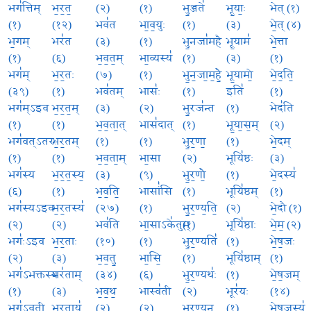
भग॑त्तिम्
भ॒र॒त॒
(२)
(१)
भु॒ञ्जते॑
भू॒याः॒
भेत् (१)
(१)
(१२)
भव॑त
भा॒व॒युः
(१)
(३)
भे॒त् (४)
भ॒गम्
भर॑त
(३)
(१)
भु॒नजा॑महै
भू॒याम॑
भे॒त्ता
(१)
(६)
भ॒व॒त॒म्
भा॒व्यस्य॑
(१)
(३)
(१)
भग॑म्
भ॒र॒तः
(७)
(१)
भु॒न॒जा॒म॒है॒
भू॒यामो॒
भे॒द॒ति॒
(३९)
(१)
भव॑तम्
भासः॑
(१)
इति॑
(१)
भग॑म्ऽइव
भ॒र॒त॒म्
(३)
(२)
भु॒रज॑न्त
(१)
भेद॑ति
(१)
(१)
भ॒व॒ता॒त्
भास॑दात्
(१)
भू॒या॒स॒म्
(२)
भग॑वत्ऽतरः
भ॒र॒तम्
(१)
(१)
भु॒र॒णा॒
(१)
भे॒दम्
(१)
(१)
भ॒व॒ता॒म्
भा॒सा
(२)
भूयि॑ष्ठः
(३)
भग॑स्य
भ॒र॒त॒स्य॒
(३)
(९)
भु॒र॒णौ॒
(१)
भे॒दस्य॑
(६)
(१)
भ॒व॒ति॒
भासां॑सि
(१)
भूयि॑ष्ठम्
(१)
भग॑स्यऽइव
भ॒र॒तस्य॑
(२७)
(१)
भु॒र॒ण्य॒ति॒
(२)
भे॒दौ (१)
(२)
(२)
भव॑ति
भा॒साऽके॑तुम्
(१)
भूयि॑ष्ठाः
भे॒म॒ (२)
भगः॑ऽइव
भ॒र॒ताः
(१०)
(१)
भु॒र॒ण्यति॑
(१)
भे॒ष॒जः
(२)
(३)
भ॒व॒तु॒
भा॒सि॒
(१)
भूयि॑ष्ठाम्
(१)
भग॑ऽभक्तस्य
भर॑ताम्
(३४)
(६)
भु॒र॒ण्यथः॑
(१)
भे॒ष॒जम्
(१)
(३)
भ॒व॒थ॒
भास्व॑ती
(२)
भूर॑यः
(१४)
भग॑ऽवती
भ॒र॒ताय॑
(२)
(२)
भु॒र॒ण्यन्
(१)
भे॒ष॒जस्य॑