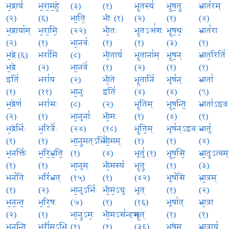
भ॒द्राय॑
भ॒रा॒म॒हे॒
(३)
(१)
भू॒तस्य॑
भू॒ष॒तु॒
भ्रात॑रम्
(२)
(६)
भा॒ति॒
भीः (१)
(२)
(१)
(४)
भ॒द्राया॑म्
भ॒रा॒मि॒
(२२)
भी॒तः
भू॒तऽअं॑शः
भू॒ष॒थः॒
भ्रात॑रा
(२)
(१)
भा॒नवः॑
(१)
(१)
(३)
(१)
भ॒द्रे (६)
भरा॑मि
(८)
भी॒ताय॑
भू॒ताना॑म्
भू॒ष॒न्
भ्रात॒रिति॑
भ॒द्रे
(२)
भा॒नवे॑
(१)
(२)
(१)
(१)
इति॑
भरा॑य
(२)
भी॒ते
भू॒तानि॑
भूष॑न्
भ्राता॑
(१)
(११)
भा॒नुः
इति॑
(४)
(४)
(९)
भ॒द्रेण॑
भरा॑सः
(८)
(२)
भू॒तिम्
भू॒ष॒न्ति॒
भ्राता॑ऽइव
(२)
(१)
भा॒नुना॑
भी॒मः
(१)
(४)
(१)
भ॒द्रेभिः॑
भ॒रित्रैः॑
(२४)
(१८)
भू॒ति॒म्
भूष॑न्ऽइव
भ्रातुः॑
(१)
(१)
भा॒नु॒मत्ऽभिः॑
भी॒मम्
(१)
(१)
(४)
भ॒नक्ति॑
भ॒रि॒भ्र॒ति॒
(१)
(४)
भूतु॑ (१)
भू॒ष॒सि॒
भ्रा॒तृ॒ऽत्वम्
(१)
(१)
भा॒नुम्
भी॒मस्य॑
भू॒तु॒
(१)
(३)
भन॑ति
भरि॑भ्रत्
(१५)
(१)
(४२)
भूष॑सि
भ्रा॒त्रम्
(१)
(२)
भा॒नुऽभिः॑
भी॒म॒ऽयुः
भूत्
(१)
(२)
भ॒न॒न्त॒
भ॒रि॒षः
(७)
(१)
(१६)
भूषा॑त्
भ्रा॒त्रा
(२)
(१)
भा॒नु॒ऽमः॒
भी॒मऽस॑न्दृशः
भू॒त्
(१)
(१)
भ॒न॒न्ति॒
भरी॑मऽभिः
(१)
(१)
(३६)
भू॒षे॒म॒
भ्रा॒त्राय॑