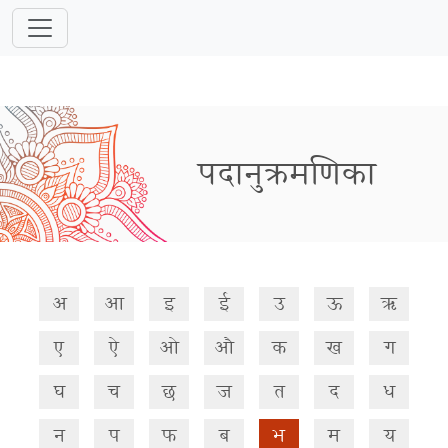
पदानुक्रमणिका
अ
आ
इ
ई
उ
ऊ
ऋ
ए
ऐ
ओ
औ
क
ख
ग
घ
च
छ
ज
त
द
ध
न
प
फ
ब
भ
म
य