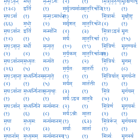
म॒घ॒ऽव॒न्
मधो॒
म॒न्म॒ऽशः
(२)
(१)
मि॒त्रा॒व॒रु॒णौ॒
मृ॒क्षिणी॑षु
(१३८)
इति॑
(१)
म॒र्मृ॒ज्यमा॑नाः
मा॒त॒रिश्व॑नि
(११)
(१)
म॒घऽवा॑
(१)
म॒न्म॒ऽसाध॑नः
(१)
(१)
मि॒त्रासः॑
मृ॒क्षी॒ष्ट॒
(६६)
म॒धो॒
(२)
मर्मृ॑शत्
मा॒त॒रिश्व॑ने
(४)
(१)
म॒घऽवा॑नः
इति॑
मन्मा॑नि
(४)
(३)
मि॒त्राऽइव॑
मृ॒गः
(१४)
(१)
(५)
मर्यः॑
मा॒त॒रिश्वा॑
(१)
(१५)
म॒घ॒ऽवा॒नः॒
मधौ॑
म॒न्य॒त॒
(१०)
(१९)
मि॒त्रिणः॑
मृ॒ग॒ण्यवः॑
(२)
(४)
(२)
म॒र्य॒कम्
मा॒त॒रिश्वा॑नम्
(२)
(१)
म॒घऽवा॑नम्
म॒ध्य॒तः
मन्य॑ते
(१)
(२)
मि॒त्रियः॑
मृ॒गम्
(२६)
(५)
(१)
म॒र्य॒तः
मा॒तरौ॑
(१)
(८)
म॒घ॒ऽवा॒ना॒
म॒ध्यन्दि॑नम्
म॒न्य॒ते॒
(१)
(१)
मि॒त्रिया॑त्
मृ॒गय॑न्ते
(४)
(१)
(५)
मर्य॑म्
मात॑ली
(१)
(१)
म॒घऽवा॑ना
म॒ध्यन्दि॑नात्
म॒न्य॒थाः॒
(३)
(१)
मि॒त्रे
मृग॑यम्
(१)
(१)
(१)
मर्यः॑ऽइव
मात॒वै
(७)
(२)
म॒घऽवा॑न्
म॒ध्यन्दि॑ने
मन्य॑मानः
(२)
(१)
मि॒त्रेण॑
मृ॒ग॒यसः॑
(१)
(६)
(८)
मर्य॑ऽश्रीः
मा॒ता
(२)
(१)
म॒घा
म॒ध्य॒मः
मन्य॑मानम्
(१)
(६३)
मि॒त्रेरू॑न्
मृग॑यस्य
(४)
(२)
(३)
मर्याः॑
माता॑
(१)
(१)
म॒घाना॑म्
म॒ध्य॒मम्
मन्य॑मानस्य
(९)
(१)
मित्र्यः॑
मृ॒गस्य॑