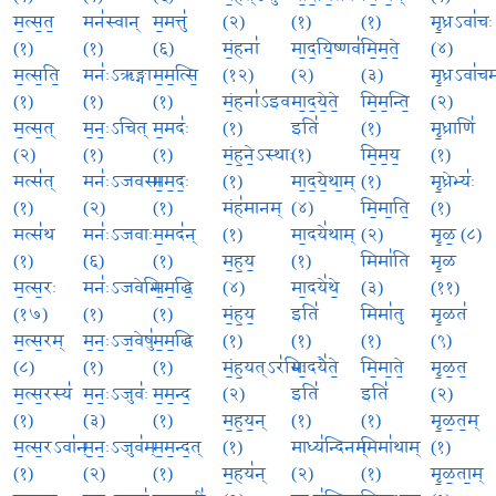
म॒त्स॒त॒
मन॑स्वान्
म॒मत्तु॑
(२)
(१)
(१)
मृ॒ध्रऽवा॑चः
(१)
(१)
(६)
मं॒हना॑
मा॒द॒यि॒ष्णवः॑
मि॒म॒ते॒
(४)
म॒त्स॒ति॒
मनः॑ऽऋङ्गा
म॒म॒त्सि॒
(१२)
(२)
(३)
मृ॒ध्रऽवा॑चम
(१)
(१)
(१)
मं॒हना॑ऽइव
मा॒द॒ये॒ते॒
मि॒म॒न्ति॒
(२)
म॒त्स॒त्
म॒नः॒ऽचित्
म॒मदः॑
(१)
इति॑
(१)
मृ॒ध्राणि॑
(२)
(१)
(१)
मं॒ह॒ने॒ऽस्थाः
(१)
मि॒म॒य॒
(१)
मत्स॑त्
मनः॑ऽजवसा
म॒म॒दः॒
(१)
मा॒द॒ये॒था॒म्
(१)
मृ॒ध्रेभ्यः॑
(१)
(२)
(१)
मंह॑मानम्
(४)
मि॒मा॒ति॒
(१)
मत्स॑थ
मनः॑ऽजवाः
म॒मद॑न्
(१)
मा॒दये॑थाम्
(२)
मृ॒ळ॒ (८)
(१)
(६)
(१)
म॒ह॒य॒
(१)
मिमा॑ति
मृ॒ळ
म॒त्स॒रः
मनः॑ऽजवेभिः
म॒म॒द्धि॒
(४)
मा॒दये॑थे॒
(३)
(११)
(१७)
(१)
(१)
मं॒ह॒य॒
इति॑
मिमा॑तु
मृ॒ळत॑
म॒त्स॒रम्
म॒नः॒ऽज॒वेषु॑
म॒म॒द्धि
(१)
(१)
(१)
(९)
(८)
(१)
(१)
मं॒ह॒यत्ऽर॑यिः
मा॒दयै॑ते॒
मि॒मा॒ते॒
मृ॒ळ॒त॒
म॒त्स॒रस्य॑
म॒नः॒ऽजुवः॑
म॒म॒न्द॒
(२)
इति॑
इति॑
(२)
(१)
(३)
(१)
म॒ह॒य॒न्
(१)
(१)
मृ॒ळ॒त॒म्
म॒त्स॒रऽवा॑न्
म॒नः॒ऽजुव॑म्
म॒म॒न्द॒त्
(१)
माध्य॑न्दिनम्
मिमा॑थाम्
(१)
(१)
(२)
(१)
म॒हय॑न्
(२)
(१)
मृ॒ळ॒ता॒म्