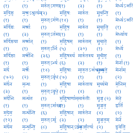
(१)
(१)
मरु॑त्ऽगणाः
(१)
(३)
(१)
मेध्य॑ऽअत
म॒दि॒ष्ठ॒
म॒न्त्र॒ऽश्रुत्य॑म्
(२)
म॒हि॒षः
मारु॑तः
मु॒च॒न्ति॒
(१)
(१)
(१)
म॒रुत्ऽग॑णे
(१४)
(१)
(१)
मेध्य॑ऽअत
मदि॑ष्ठः
मन्त्राः॑
(१)
म॒हि॒ष॒
मारु॑त
मु॒चा॒ति॒
(१)
(१)
(३)
म॒रुत्ऽत॑मा
(१)
(१)
(१)
मेध्या॑य
मदि॑ष्ठया
मन्त्रा॑न्
(१)
म॒हि॒षम्
मारु॑तम्
मु॒चा॒ते॒
(१)
(१)
(१)
म॒रुत्ऽभिः॑
(५)
(३०)
(१)
मेध्ये॑
मदि॑ष्ठाः
मन्त्रे॑भिः
(३६)
म॒हि॒षस्य॑
मारु॑तस्य
मु॒ची॒ष्ट॒
(१)
(१)
(१)
म॒रुत्ऽभ्यः॑
(६)
(३)
(१)
मेना॑ (१)
मदे॑
मन्त्रैः॑
(१४)
म॒हि॒षाः
मा॒रु॒तऽअ॑श्वस्य
मु॒च्य॒ते॒
मेना॑म्
(७२)
(२)
म॒रुत्ऽवृ॑धः
(७)
(१)
(१)
(२)
मदे॑न
म॒न्थः
(१)
म॒हि॒षा
मारु॑ताय
मुच्य॑से
मे॒निम्
(३)
(१)
म॒रु॒त्ऽवृ॒धे॒
(१)
(४)
(१)
(१)
मदे॑भिः
मन्थ॑त
(१)
म॒हि॒षाणा॑म्
मारु॑तीः
मु॒ञ्च॒ (२)
मेने॒
(१)
(१)
म॒रुत्ऽस॑खा
(१)
(१)
मु॒ञ्च॒त॒
इति॑
म॒दे॒म॒
मन्थ॑न्ति
(६)
म॒हि॒षान्
मारु॑तेन
(४)
(२)
(१२)
(१)
म॒रुत्ऽसु॑
(३)
(२)
मु॒ञ्च॒त॒म्
मेने॑
मदे॑म
म॒न्थ॒न्ति॒
(८)
म॒हि॒षान्ऽइ॑व
मा॒र्जा॒ल्यः॑
(२)
इ॒वेति॒