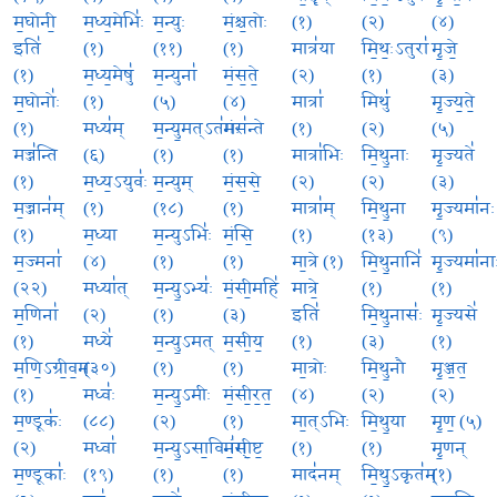
म॒घोनी॒
म॒ध्य॒मेभिः॑
म॒न्युः
मं॒श्च॒तोः
(१)
(२)
(४)
इति॑
(१)
(११)
(१)
मात्र॑या
मि॒थः॒ऽतुरा॑
मृ॒जे॒
(१)
म॒ध्य॒मेषु॑
म॒न्युना॑
मं॒स॒ते॒
(२)
(१)
(३)
म॒घोनोः॑
(१)
(५)
(४)
मात्रा॑
मिथु॑
मृ॒ज्य॒ते॒
(१)
मध्य॑म्
म॒न्यु॒मत्ऽत॑मः
मंस॑न्ते
(१)
(२)
(५)
मज्ज॑न्ति
(६)
(१)
(१)
मात्रा॑भिः
मि॒थु॒नाः
मृ॒ज्यते॑
(१)
म॒ध्य॒ऽयुवः॑
म॒न्युम्
मं॒स॒से॒
(२)
(२)
(३)
म॒ज्जान॑म्
(१)
(१८)
(१)
मात्रा॑म्
मि॒थु॒ना
मृ॒ज्यमा॑नः
(१)
म॒ध्या
म॒न्युऽभिः॑
मं॒सि॒
(१)
(१३)
(९)
म॒ज्मना॑
(४)
(१)
(१)
मा॒त्रे (१)
मि॒थु॒नानि॑
मृ॒ज्यमा॑ना
(२२)
मध्या॑त्
म॒न्यु॒ऽभ्यः॑
मं॒सी॒महि॑
मात्रे॒
(१)
(१)
म॒णिना॑
(२)
(१)
(३)
इति॑
मि॒थु॒नासः॑
मृ॒ज्यसे॑
(१)
मध्ये॑
म॒न्यु॒ऽमत्
म॒सी॒य॒
(१)
(३)
(१)
म॒णि॒ऽग्री॒व॒म्
(३०)
(१)
(१)
मा॒त्रोः
मि॒थु॒नौ
मृ॒ञ्ज॒त॒
(१)
मध्वः॑
म॒न्यु॒ऽमीः
मं॒सी॒र॒त॒
(४)
(२)
(२)
म॒ण्डूकः॑
(८८)
(२)
(१)
मा॒त्ऽभिः
मि॒थु॒या
मृ॒ण॒ (५)
(२)
मध्वा॑
म॒न्यु॒ऽसा॒विन॑म्
मं॒सी॒ष्ट॒
(१)
(१)
मृ॒णन्
म॒ण्डूकाः॑
(१९)
(१)
(१)
माद॑नम्
मि॒थु॒ऽकृत॑म्
(१)