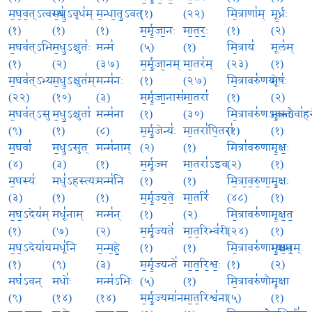
म॒घ॒व॒त्ऽत्वस्य॑
म॒धु॒ऽवृध॑म्
म॒न्धा॒तृ॒ऽवत्
(१)
(२२)
मि॒त्राणा॑म्
मू॒र्ध्नः
(१)
(१)
(१)
म॒र्मृ॒जा॒नः
मा॒त॒रः॒
(१)
(२)
म॒घव॑त्ऽभिः
म॒धु॒ऽश्चुतः॑
मन्म॑
(५)
(१)
मि॒त्राय॑
मूल॑म्
(१)
(२)
(३७)
म॒र्मृ॒जा॒नम्
मा॒तर॑म्
(२३)
(१)
म॒घव॑त्ऽभ्यः
म॒धु॒ऽश्चुत॑म्
मन्म॑नः
(१)
(२७)
मि॒त्रावरु॑णयोः
मूषः॑
(२२)
(१०)
(३)
म॒र्मृ॒जा॒नासः॑
मा॒तरा॑
(१)
(२)
म॒घव॑त्ऽसु
म॒धु॒ऽश्चुता॑
मन्म॑ना
(१)
(३०)
मि॒त्रावरु॑णऽवन्तौ
मृ॒क्तऽवा॑ह
(९)
(१)
(८)
म॒र्मृ॒जेन्यः॑
मा॒तरा॑पि॒तरा॑
(१)
(१)
म॒घवा॑
म॒धु॒ऽसुत्
मन्म॑नाम्
(२)
(१)
मित्रा॑वरुणा
मृ॒क्षः॒
(४)
(३)
(१)
म॒र्मृ॒ज्म
मा॒तरा॑ऽइव
(२)
(१)
म॒घस्य॑
मधु॑ऽहस्त्यः
मन्म॑नि
(१)
(१)
मि॒त्रा॒व॒रु॒णा॒
मृ॒क्षः
(३)
(१)
(१)
म॒र्मृ॒ज्य॒ते॒
मा॒तरि॑
(४८)
(१)
म॒घ॒ऽदेय॑म्
मधू॑नाम्
मन्म॑न्
(१)
(२)
मि॒त्रावरु॑णा
मृ॒क्ष॒त॒
(१)
(७)
(२)
म॒र्मृ॒ज्यते॑
मा॒त॒रिभ्व॑रीः
(२४)
(१)
म॒घ॒ऽदेया॑य
मधू॑नि
म॒न्म॒हे॒
(१)
(१)
मि॒त्रावरु॑णाभ्याम्
मृ॒क्ष॒त॒म्
(१)
(९)
(३)
म॒र्मृ॒ज्यन्ते॑
मा॒त॒रि॒श्वः॒
(१)
(२)
मघ॑ऽवन्
मधोः॑
मन्म॑ऽभिः
(५)
(१)
मि॒त्रावरु॑णौ
मृ॒क्षा
(९)
(१४)
(१४)
म॒र्मृ॒ज्यमा॑नः
मा॒त॒रिश्व॑ना
(५)
(१)