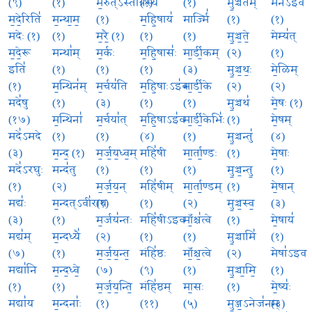
(९)
(१)
म॒रुत्ऽस्तो॑त्रस्य
(१)
(१)
मु॒ञ्चत॑म्
मेने॑ऽइव
म॒दे॒रिति॑
म॒न्था॒म॒
(१)
म॒हि॒षाय॑
मार्ज्मि॑
(१)
(१)
मदेः (१)
(१)
म॒रै॒ (१)
(१)
(१)
मु॒ञ्च॒ते॒
मेम्य॑त्
म॒दे॒रू
मन्था॑म्
म॒र्कः
म॒हि॒षासः॑
मा॒र्डी॒कम्
(२)
(१)
इति॑
(१)
(१)
(१)
(३)
मु॒ञ्च॒थः॒
मे॒ळिम्
(१)
म॒न्थिन॑म्
म॒र्चय॑ति
म॒हि॒षाःऽइ॑व
मा॒र्डी॒के
(२)
(२)
मदे॑षु
(१)
(३)
(१)
(१)
मु॒ञ्चथ॑
मे॒षः (१)
(१७)
म॒न्थिना॑
म॒र्चया॑त्
म॒हि॒षाऽइ॑व
मा॒र्डी॒केभिः॑
(१)
मे॒षम्
मदे॑ऽमदे
(१)
(१)
(४)
(१)
मु॒ञ्चन्तु॑
(४)
(३)
म॒न्द॒ (१)
म॒र्ज॒य॒ध्व॒म्
महि॑षी
मा॒र्ता॒ण्डः
(१)
मे॒षाः
मदे॑ऽरघुः
मन्द॑तु
(१)
(१)
(१)
मु॒ञ्च॒न्तु॒
(१)
(१)
(२)
म॒र्ज॒य॒न्
महि॑षीम्
मा॒र्ता॒ण्डम्
(१)
मे॒षान्
मद्यः॑
म॒न्दत्ऽवी॑राय
(१)
(१)
(२)
मु॒ञ्च॒स्व॒
(३)
(३)
(१)
म॒र्जय॑न्तः
महि॑षीऽइव
माँ॒श्च॑त्वे
(१)
मे॒षाय॑
मद्य॑म्
म॒न्दध्यै॑
(२)
(१)
(१)
मु॒ञ्चामि॑
(१)
(७)
(१)
म॒र्ज॒य॒न्त॒
मंहि॑ष्ठः
माँ॒श्च॒त्वे
(२)
मेषा॑ऽइव
मद्या॑नि
म॒न्द॒ध्वे॒
(७)
(९)
(१)
मु॒ञ्चा॒मि॒
(१)
(१)
(१)
म॒र्ज॒य॒न्ति॒
मंहि॑ष्ठम्
मा॒सः
(१)
मे॒ष्यः॑
मद्या॑य
म॒न्दनाः॑
(१)
(११)
(५)
मु॒ञ्ज॒ऽनेज॑नम्
(३)