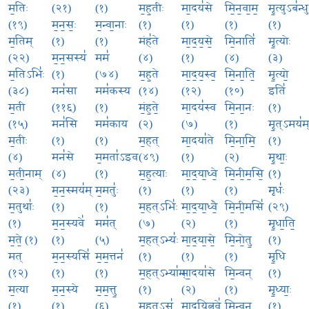
म॒तिः
(२१)
(१)
म॒ह॒तीः
मा॒दय॑से
मि॒न॒वा॒म॒
मृ॒त्युऽब॑न्धु
(१९)
म॒न॒सः॒
म॒न्वा॒नाः
(१)
(१)
(१)
(१)
म॒तिम्
(१)
(१)
मंह॑ते
मा॒द॒य॒से॒
मि॒नाति॑
मृ॒त्योः
(२२)
म॒न॒सस्य॑
मम॑
(४)
(१)
(४)
(३)
म॒तिऽभिः॑
(१)
(७४)
म॒ह॒ते
मा॒द॒य॒स्व॒
मि॒ना॒ति॒
मृ॒त्यो॒
(३८)
मन॑सा
मम॑कस्य
(१४)
(१२)
(१०)
इति॑
म॒ती
(११६)
(१)
मं॒ह॒ते॒
मा॒दय॑स्व
मि॒ना॒नः
(१)
(१५)
मन॑सि
मम॑काय
(२)
(७)
(१)
मृ॒त्ऽमय॑म
म॒तीः
(१)
(१)
म॒हत्
मा॒दया॑ते
मि॒ना॒मि॒
(१)
(४)
मन॑से
म॒मता॑ऽइव
(४९)
(१)
(२)
मृ॒थाः॒
म॒ती॒नाम्
(४)
(१)
म॒ह॒त्याः
मा॒द॒या॒ध्वे॒
मि॒नी॒म॒सि॒
(१)
(२३)
म॒न॒स्मय॑म्
म॒मतुः॑
(१)
(१)
(१)
मृधः॑
म॒तुथाः॑
(१)
(१)
म॒हत्ऽभिः॑
मा॒द॒या॒ध्वै॒
मि॒नी॒मसि॑
(२९)
(१)
म॒न॒स्यवे॑
मम॑त्
(७)
(२)
(१)
मृ॒धा॒ति॒
म॒ते॒ (१)
(१)
(५)
म॒हत्ऽभ्यः॑
मा॒द॒या॒से॒
मि॒नो॒तु॒
(१)
मत्
म॒न॒स्यसि॑
म॒म॒त्तन॑
(१)
(१)
(१)
मृ॒धि
(१२)
(१)
(१)
म॒हत्ऽभ्या॑म्
मा॒दया॑से
मि॒न्वन्
(१)
म॒त्या
म॒न॒स्ये
म॒म॒त्तु॒
(१)
(२)
(१)
मृ॒ध्याः॒
(१)
(१)
(६)
म॒हत्ऽसु॑
मा॒द॒यि॒त्नवे॑
मि॒न्व॒न्
(१)