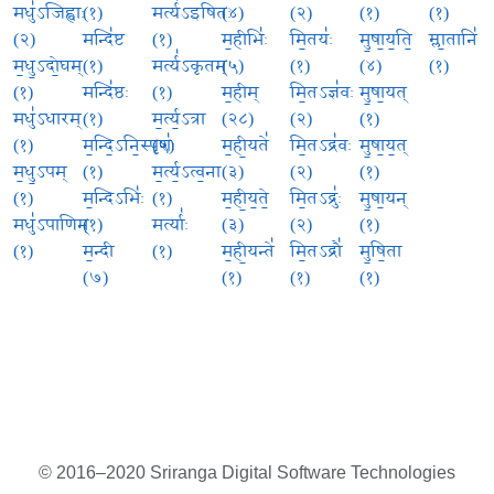
मधु॑ऽजिह्वाः
(१)
मर्त्य॑ऽइषितः
(४)
(२)
(१)
(१)
(२)
मन्दि॑ष्ट
(१)
म॒हीभिः॑
मि॒तयः॑
मु॒षा॒य॒ति॒
म्ला॒तानि॑
म॒धु॒ऽदो॒घम्
(१)
मर्त्य॑ऽकृतम्
(५)
(१)
(४)
(१)
(१)
मन्दि॑ष्ठः
(१)
म॒हीम्
मि॒तऽज्ञ॑वः
मु॒षा॒यत्
मधु॑ऽधारम्
(१)
म॒र्त्य॒ऽत्रा
(२८)
(२)
(१)
(१)
म॒न्दि॒ऽनि॒स्पृशः॑
(५)
म॒ही॒यते॑
मि॒तऽद्र॑वः
मु॒षा॒य॒त्
म॒धु॒ऽपम्
(१)
म॒र्त्य॒ऽत्व॒ना
(३)
(२)
(१)
(१)
म॒न्दिऽभिः॑
(१)
म॒ही॒य॒ते॒
मि॒तऽद्रुः॑
मु॒षा॒यन्
मधु॑ऽपाणिम्
(१)
मर्त्याः॑
(३)
(२)
(१)
(१)
म॒न्दी
(१)
म॒ही॒यन्ते॑
मि॒तऽद्रौ॑
मु॒षि॒ता
(७)
(१)
(१)
(१)
© 2016–2020 Sriranga Digital Software Technologies