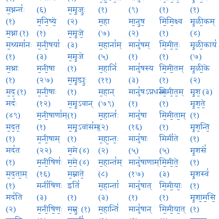
म॒थ्नन्तः॑
(६)
म॒मृ॒जुः॒
(१)
(९)
(१)
(१)
(१)
म॒नि॒ष्ये॒
(२)
म॒हा
मा॒नु॒ष॒
मि॒मि॒क्ष्व
मृ॒ळी॒कम्
म॒थ्ना (१)
(१)
म॒मृ॒जे॒
(७)
(२)
(१)
(४)
म॒थ्यमा॑नः
म॒नी॒षया॑
(३)
म॒हाना॑म्
मानु॑षम्
मि॒मी॒तः॒
मृ॒ळी॒काय॑
(१)
(३)
म॒मृ॒जे
(५)
(१)
(१)
(७)
म॒थ्राः
म॒नी॒षा
(१)
म॒हानि॑
मानु॑षस्य
मि॒मी॒तम्
मृ॒ळी॒के
(१)
(२७)
म॒मृ॒ड्युः॒
(११)
(३)
(१)
(२)
म॒द॒ (१)
म॒नी॒षाः
(१)
म॒हान्
मानु॑षऽप्रधनाः
मि॒मी॒त॒म्
मृ॒श॒ (३)
मदः॑
(१२)
म॒मृ॒ऽवान्
(७९)
(१)
(१)
मृ॒श॒ते॒
(४९)
म॒नी॒षाणा॑म्
(१)
म॒हान्तः॑
मानु॑षा
मि॒मी॒ता॒म्
(१)
म॒द॒त॒
(१)
म॒मृ॒ऽवांस॑म्
(२)
(१६)
(१)
मृ॒श॒न्ति॒
(१)
म॒नी॒षाम्
(१)
म॒हा॒न्तः॒
मानु॑षाः
मिमी॑ते
(१)
मद॑त
(२२)
म॒मे (४)
(२)
(५)
(५)
मृ॒शसे॑
(१)
म॒नी॒षिणः॑
म॒मे॒ (४)
म॒हान्त॑म्
मानु॑षाणाम्
मि॒मी॒ते॒
(१)
म॒द॒ता॒म्
(१६)
म॒म्नाते॒
(८)
(१७)
(३)
मृ॒शस्व॑
(१)
मनी॑षिणः
इति॑
म॒हान्ता॑
मानु॑षात्
मि॒मी॒याः॒
(१)
मद॑ति
(३)
(१)
(३)
(१)
(१)
मृ॒शा॒म॒सि॒
(२)
म॒नी॒षि॒णः॒
म॒म्रुः॒ (१)
म॒हान्ति॑
मानु॑षान्
मि॒मी॒या॒त्
(१)