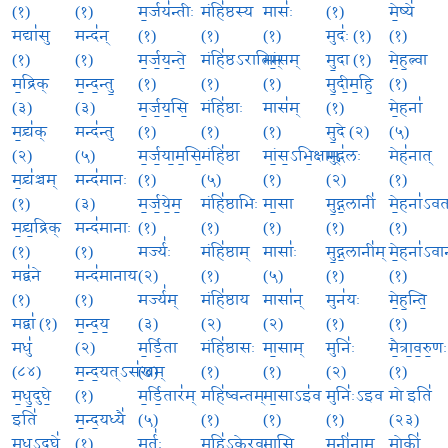
(१)
(१)
म॒र्जय॑न्तीः
मंहि॑ष्ठस्य
मासः॑
(१)
मे॒ष्ये॑
मद्या॑सु
मन्द॑न्
(१)
(१)
(१)
मुदः॑ (१)
(१)
(१)
(१)
म॒र्ज॒य॒न्ते॒
मंहि॑ष्ठऽरातिम्
मां॒सम्
मु॒दा (१)
मे॒ह॒त्न्वा
म॒द्रिक्
म॒न्द॒न्तु॒
(१)
(१)
(१)
मु॒दी॒म॒हि॒
(१)
(३)
(३)
म॒र्ज॒य॒सि॒
मंहि॑ष्ठाः
मास॑म्
(१)
मे॒हना॑
म॒द्र्य॑क्
मन्द॑न्तु
(१)
(१)
(१)
मु॒दे (२)
(५)
(२)
(५)
म॒र्ज॒या॒म॒सि॒
मंहि॑ष्ठा
मां॒स॒ऽभि॒क्षाम्
मुद्ग॑लः
मेह॑नात्
म॒द्र्य॑ञ्चम्
मन्द॑मानः
(१)
(५)
(१)
(२)
(१)
(१)
(३)
म॒र्ज॒ये॒म॒
मंहि॑ष्ठाभिः
मा॒सा
मु॒द्ग॒लानी॑
मे॒हना॑ऽव
म॒द्र्य॒द्रिक्
मन्द॑मानाः
(१)
(१)
(१)
(१)
(१)
(१)
(१)
मर्ज्यः॑
मंहि॑ष्ठाम्
मासाः॑
मु॒द्ग॒लानी॑म्
मे॒हना॑ऽवा
मद्व॑ने
मन्द॑मानाय
(२)
(१)
(५)
(१)
(१)
(१)
(१)
मर्ज्य॑म्
मंहि॑ष्ठाय
मासा॑न्
मुन॑यः
मे॒ह॒न्ति॒
मद्वा॑ (१)
म॒न्द॒य॒
(३)
(२)
(२)
(१)
(१)
मधु॑
(२)
म॒र्डि॒ता
मंहि॑ष्ठासः
मा॒साम्
मुनिः॑
मै॒त्रा॒व॒रु॒णः
(८४)
म॒न्द॒यत्ऽस॑खम्
(४)
(१)
(१)
(२)
(१)
म॒धु॒दुघे॒
(१)
म॒र्डि॒तार॑म्
महि॑ष्वन्तम्
मा॒साऽइ॑व
मुनिः॑ऽइव
मो इति॑
इति॑
म॒न्द॒यध्यै॑
(५)
(१)
(१)
(१)
(२३)
म॒धु॒ऽदुघे॑
(१)
मर्तः॑
महि॑ऽकेरवः
मा॒सि॒
मुनी॑नाम्
मोकी॑