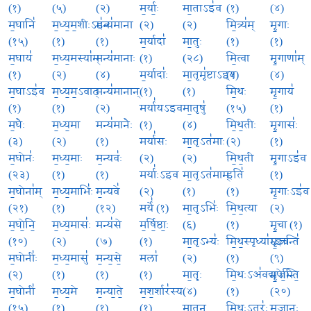
(१)
(५)
(२)
म॒र्याः॒
मा॒ताऽइ॑व
(१)
(४)
म॒घानि॑
म॒ध्य॒म॒शीःऽइ॑व
मन्य॑माना
(२)
(२)
मि॒त्र्य॑म्
मृ॒गाः
(१५)
(१)
(१)
म॒र्यादा॑
मा॒तुः
(१)
(१)
म॒घाय॑
म॒ध्य॒मस्या॑म्
मन्य॑मानाः
(१)
(२८)
मि॒त्वा
मृ॒गाणा॑म्
(१)
(२)
(४)
म॒र्यादाः॑
मा॒तृमृ॑ष्टाऽइव
(१)
(४)
म॒घाऽइ॑व
म॒ध्य॒म॒ऽवाट्
मन्य॑मानान्
(१)
(१)
मि॒थः
मृ॒गाय॑
(१)
(१)
(२)
मर्या॑यऽइव
मा॒तृषु॑
(१५)
(१)
म॒घैः
म॒ध्य॒मा
मन्य॑मानैः
(१)
(४)
मि॒थ॒तीः
मृ॒गासः॑
(३)
(२)
(१)
मर्या॑सः
मा॒तृऽत॑माः
(२)
(१)
म॒घोनः॑
म॒ध्य॒माः
म॒न्यवः॑
(२)
(२)
मि॒थ॒ती
मृ॒गाऽइ॑व
(२३)
(१)
(१)
मर्याः॑ऽइव
मा॒तृऽत॑माम्
इति॑
(१)
म॒घोना॑म्
म॒ध्य॒माभिः॑
म॒न्यवे॑
(२)
(१)
(१)
मृ॒गाःऽइ॑व
(२१)
(१)
(१२)
मर्ये॑ (१)
मा॒तृऽभिः॑
मि॒थ॒त्या
(२)
म॒घो॒नि॒
म॒ध्य॒मासः॑
मन्य॑से
म॒र्षि॒ष्ठाः॒
(६)
(१)
मृ॒चा (१)
(१०)
(२)
(७)
(१)
मा॒तृऽभ्यः॑
मि॒थ॒स्पृध्या॑ऽइव
मृ॒जन्ति॑
म॒घोनीः॑
म॒ध्य॒मासु॑
म॒न्य॒से॒
मला॑
(२)
(१)
(९)
(२)
(१)
(१)
(१)
मा॒तॄः
मि॒थःऽअ॑वद्यपेभिः
मृ॒ज॒न्ति॒
म॒घोनी॑
म॒ध्य॒मे
म॒न्या॒ते॒
म॒श॒र्शार॑स्य
(४)
(१)
(२०)
(१५)
(१)
(१)
(१)
मा॒तॄन्
मि॒थः॒ऽतुरः॑
मृ॒जा॒नः