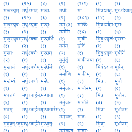
(१)
(२५)
(४)
(२)
(१११)
(१)
(१)
म॒ख॒स्युम्
मधु॑ऽमान्
म॒न्द्राः
म॒र्धीः॒
मा
मि॒त्र॒ऽम॒हः॒
मूर॑ऽदेवान
(१)
(२०)
(३)
(२)
(३८९)
(१४)
(२)
म॒ख॒स्युवः॑
म॒धु॒ऽयु॒वा॒
म॒न्द्राः॒
मर्म॑ (३)
माकिः॑
मि॒त्रऽम॑हाः
मू॒राः
(१)
(२)
(१)
मर्म॑णि
(१४)
(१)
(५)
म॒ख॒स्युव॑म्
मधु॑ऽवचाः
म॒न्द्राभिः॑
(१)
मा॒की
मि॒त्र॒ऽयुजः॑
मू॒रासः॑
(१)
(३)
(१)
मर्म॑न्
इति॑
(१)
(१)
म॒खाः
मधु॑ऽवर्णः
म॒न्द्राम्
(२)
(१)
मि॒त्र॒ऽयुवः॑
मू॒र्धनि॑
(२)
(१)
(१)
म॒र्म॒र्तु॒
माकी॑नया
(१)
(६)
म॒खाय॑
मधु॑ऽवर्ण॑म्
म॒न्द्रेभिः॑
(१)
(१)
मित्र॑ऽराजाना
मू॒र्धन्
(१)
(१)
(१)
मर्मा॑णि
माकी॑म्
(१)
(६)
म॒खेभ्यः॑
मधु॑ऽवर्णा
म॒न्द्रैः
(१)
(३)
मि॒त्राः
मू॒र्धा
(१)
(१)
(१)
मर्मृ॑जतः
माघो॑नम्
(१)
(८)
म॒घत्त॑ये
म॒धु॒ऽवाह॑नः
म॒न्धा॒ता
(१)
(३)
मि॒त्रा
मू॒र्धानः॑
(६)
(१)
(१)
म॒र्मृ॒ज॒त॒
माघो॑ने
(३)
(२)
म॒घम्
म॒धु॒ऽवाह॑नम्
म॒न्धा॒तार॑म्
(१)
(१)
मित्रा॑
मू॒र्धान॑म्
(८)
(१)
(१)
मर्मृ॑जत्
मातः॑
(१)
(९)
म॒घ॒व॒त्ऽत॒म॒
मधु॒ऽवाह॑ने
म॒न्धा॒तुः
(२)
(२)
मि॒त्रा॒
मू॒र्धान॑म््
(१)
(१)
(१)
म॒र्मृ॒ज॒न्त॒
मा॒तरः॑
(१)
(१)