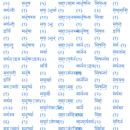
(२)
म॒नु॒षः॒
(५)
म॒हा॒ऽग्रा॒मः
मानु॑षेभिः
मि॒ये॒ध्य॒
(१)
मद॑न्तीः
(१)
म॒यः॒ऽभुवा॑
(१)
(२)
(३)
मे॒था॒म॒सि॒
(३)
मनु॑षस्य
(११)
म॒हा॒ऽध॒नम्
मानु॑षेभ्यः
मि॒श्रा
(१)
मद॑न्ती॒
(१)
म॒यः॒ऽभूः
(१)
(१)
(१)
मे॒थे॒ते॒
इति॑
मनु॑षा
(४)
म॒हा॒ऽध॒नस्य॑
मानु॑षेषु
मि॒ष॒तः
इति॑
(१)
(१)
म॒यः॒ऽभून्
(१)
(९)
(१)
(१)
म॒द॒न्तु॒
मनु॑षाय
(१)
म॒हा॒ऽध॒ने
माने॑ (१)
मि॒ष॒ति॒
मेदः॑ (१)
(१)
(२)
मया॑
(८)
माने॑न
(१)
मे॒दता॑म्
मद॑न्ऽइव
मनु॑षाऽइव
(३)
म॒हा॒ऽप॒देन॑
(१)
मि॒षन्त॑म्
(१)
(१)
(१)
मयि॑
(१)
माने॑नऽइव
(१)
मेद॑नम्
म॒द॒प॒ती॒
मनु॑षे
(८)
म॒हाऽम॑नसाम्
(१)
मि॒षन्ता॑
(१)
इति॑
(८)
म॒यूखाः॑
(१)
माने॑भिः
(१)
मे॒द॒य॒थ॒
मदऽपती
म॒नु॒ष्यः॑
(१)
म॒हा॒ऽम॒ह॒
(१)
मि॒ष॒न्ति॒
(१)
(१)
(३)
म॒यूखैः॑
(३)
माने॑भ्यः
(२)
मेद॑सः
मद॑म्
म॒नु॒ष्य॒ऽजाः
(१)
म॒हा॒ऽम॒हः
(१)
मिहः॑
(३)
(२३)
(१)
म॒यूर॑रोमऽभिः
(१)
मानैः॑
(३)
मेद॑सा
मद॑स्य
म॒नु॒ष्याः॑
(१)
म॒हाऽम॑हिव्रतम्
(१)
मि॒हः
(१)
(६)
(९)
म॒यूर॑ऽशेप्या
(१)
मा॒न्दा॒र्यस्य॑
(२)
मे॒दिनः॑
म॒द॒ऽच्युतः॑
म॒नु॒ष्या॑
(१)
म॒हाऽव॑टूरिणा
(४)
मिह॑म्
(१)