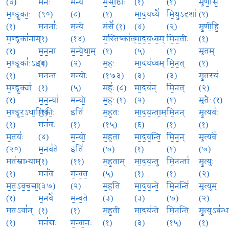
(३)
मनः॑
मन्ये॑
मं॒सी॒ष्ठाः
(१)
(१)
मृ॒ण॒सि॒
म॒ण्डू॒काः॒
(९०)
(८)
(१)
मा॒द॒यध्यै॑
मि॒थु॒ऽदृशा॑
(१)
(१)
म॒ननाः॑
म॒न्ये॒
मंसै॑ (१)
(४)
(२)
मृ॒णी॒हि॒
म॒ण्डूका॑नाम्
(१)
(१४)
म॒स्तिष्का॑त्
मा॒द॒य॒ध्व॒म्
मि॒न॒तीः
(१)
(१)
म॒न॒ना
म॒न्ये॒था॒म्
(१)
(५)
(१)
मृ॒तम्
म॒ण्डूकाः॑ऽइव
(१)
(२)
म॒हः
मा॒दय॑ध्वम्
मि॒न॒त्
(१)
(१)
म॒न॒न्त॒
म॒न्योः
(१७३)
(३)
(३)
मृ॒तस्य॑
म॒ण्डू॒क्या॑
(१)
(५)
महः॑ (८)
मा॒दय॑न्
मि॒नत्
(२)
(१)
म॒न॒न्या॑
मन्यो॒
म॒हः॒ (१)
(२)
(१)
मृ॒तैः (१)
म॒ण्डू॒र॒ऽधा॒णि॒कीः॒
(१)
इति॑
म॒ह॒तः
मा॒द॒य॒न्ता॒म्
मि॒नन्
मृ॒त्यवः॑
(१)
मन॑वः
(१)
(१५)
(६)
(१)
(१)
म॒तयः॑
(४)
म॒न्यो॒
म॒ह॒ता
मा॒द॒य॒न्ति॒
मि॒न॒न्
मृ॒त्यवे॑
(२०)
म॒नव॑ते
इति॑
(७)
(१)
(१)
(७)
मत॑स्नाभ्याम्
(१)
(११)
म॒ह॒ताम्
मा॒द॒य॒न्तु॒
मि॒नन्ता॑
मृ॒त्युः
(१)
मन॑वे
म॒न्व॒त॒
(५)
(१)
(१)
(२)
म॒त॒ऽव॒च॒सा॒
(३७)
(२)
म॒ह॒ति
मा॒द॒य॒न्ते॒
मि॒नन्ति॑
मृ॒त्युम्
(१)
म॒नवै॑
म॒न्व॒ते
(३)
(३)
(७)
(२)
म॒तऽवा॑न्
(१)
(१)
म॒ह॒ती
मा॒दय॑न्ते
मि॒न॒न्ति॒
मृ॒त्युऽब॑न्
(१)
मन॑सः
म॒न्वा॒नः
(१)
(३)
(१५)
(१)