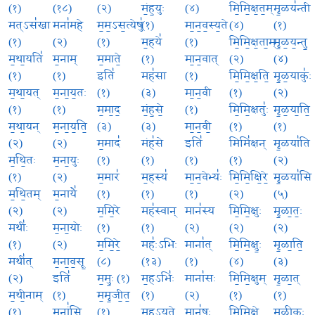
(१)
(१८)
(२)
मं॒ह॒युः
(४)
मि॒मि॒क्ष॒त॒म्
मृ॒ळय॑न्ती
मत्ऽस॑खा
मना॑महे
म॒म॒ऽस॒त्येषु॑
(१)
मा॒न॒व॒स्य॒ते
(४)
(१)
(१)
(२)
(१)
म॒हये॑
(१)
मि॒मि॒क्ष॒ता॒म्
मृ॒ळ॒य॒न्तु॒
म॒था॒यति॑
म॒नाम्
म॒माते॒
(१)
मा॒न॒वात्
(२)
(४)
(१)
(१)
इति॑
मह॑सा
(१)
मि॒मि॒क्ष॒ति॒
मृ॒ळ॒याकुः॑
म॒था॒यत्
म॒ना॒य॒तः
(१)
(३)
मा॒न॒वी
(१)
(२)
(१)
(१)
म॒मा॒द॒
मं॒ह॒से॒
(१)
मि॒मि॒क्षतुः॑
मृ॒ळ॒या॒ति॒
म॒था॒यन्
म॒ना॒य॒ति॒
(३)
(३)
मा॒न॒वी॒
(१)
(१)
(२)
(२)
म॒माद॑
मंह॑से
इति॑
मिमि॑क्षन्
मृ॒ळया॑ति
म॒थि॒तः
म॒ना॒युः
(१)
(१)
(१)
(१)
(२)
(१)
(२)
म॒मार॑
म॒हस्य॑
मा॒न॒वेभ्यः॑
मि॒मि॒क्षि॒रे॒
मृ॒ळया॑सि
म॒थि॒तम्
म॒नायै॑
(१)
(१)
(१)
(२)
(५)
(२)
(२)
म॒मि॒रे
मह॑स्वान्
मान॑स्य
मि॒मि॒क्षुः
मृ॒ळा॒तः॒
मथीः॑
म॒ना॒योः
(१)
(१)
(२)
(२)
(२)
(१)
(२)
म॒मि॒रे॒
महः॑ऽभिः
माना॑त्
मि॒मि॒क्षुः॒
मृ॒ळा॒ति॒
मथी॑त्
म॒ना॒व॒सू॒
(८)
(१३)
(१)
(४)
(३)
(२)
इति॑
म॒मुः॒ (१)
म॒हऽभिः॑
माना॑सः
मि॒मि॒क्षुम्
मृ॒ळा॒त्
म॒थी॒नाम्
(१)
म॒मृ॒जी॒त॒
(१)
(२)
(१)
(१)
(१)
मनां॑सि
(१)
म॒ह॒ऽय॒ते
मानु॑षः
मि॒मि॒क्षे॒
मृ॒ळी॒कः