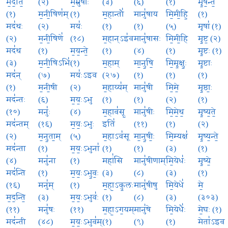
म॒द॒ति॒
(२)
म॒म्रुषीः॑
(३)
(६)
(१)
मृ॒ष॒न्त॒
(१)
म॒नी॒षिण॑म्
(१)
म॒हान्तौ॑
मानु॑षाय
मि॒मी॒हि॒
(१)
मद॑थः
(२)
मयः॑
(१)
(१)
(५)
मृषा॑ (१)
(२)
म॒नी॒षिणे॑
(१८)
म॒हान्ऽइ॑व
मानु॑षासः
मि॒मी॒हि
मृ॒ष्ट॒ (२)
मद॑थ
(१)
म॒य॒न्ते॒
(१)
(४)
(१)
मृ॒ष्टः (१)
(३)
म॒नी॒षिऽभिः॑
(१)
म॒हाम्
मा॒नु॒षि॒
मि॒मृ॒क्षुः॒
मृ॒ष्टाः
मद॑न्
(७)
मयः॑ऽइव
(२७)
(१)
(१)
(१)
(१)
म॒नी॒षी
(२)
म॒हाय्य॑म्
मानु॑षी
मि॒मे॒
मृ॒ष्ठाः॒
मद॑न्तः
(६)
म॒यः॒ऽभु
(१)
(१)
(२)
(१)
(१०)
मनुः॑
(४)
म॒हाव॑सू॒
मानु॑षीः
मि॒मे॒थ॒
मृ॒ष्य॒ते॒
मद॑न्तम्
(१६)
म॒यः॒ऽभुः
इति॑
(११)
(१)
(२)
(२)
म॒नु॒ता॒म्
(५)
म॒हाऽव॑सू
मा॒नु॒षीः॒
मि॒म्यक्ष॑
मृ॒ष्य॒न्ते॒
मद॑न्ता
(१)
म॒यः॒ऽभुना॑
(१)
(१)
(३)
(१)
(४)
मनु॑ना
(१)
महां॑सि
मानु॑षीणाम्
मि॒येधः॑
मृ॒ष्ये॒
मद॑न्ति
(१)
म॒यः॒ऽभु॒वः॒
(३)
(८)
(३)
(१)
(१६)
मनु॑म्
(१)
म॒हा॒ऽकु॒लः
मानु॑षीषु
मि॒येधे॑
मे॒
म॒द॒न्ति॒
(३)
म॒यः॒ऽभुवः॑
(१)
(८)
(३)
(३०३)
(११)
मनु॑षः
(११)
म॒हा॒ऽग॒यम्
मानु॑षे
मि॒येधैः॑
मे॒घः (१)
मद॑न्ती
(४८)
म॒यः॒ऽभुव॑म्
(१)
(९)
(१)
मेता॑ऽइव