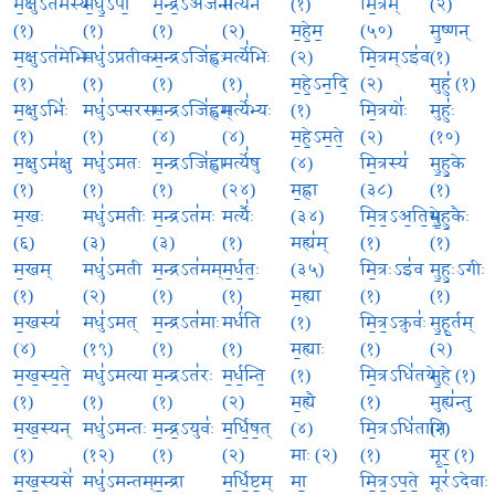
म॒क्षुऽत॑मस्य
म॒धु॒ऽपौ॒
म॒न्द्र॒ऽअज॑नी
मर्त्ये॑न
(१)
मि॒त्रम्
(२)
(१)
(१)
(१)
(२)
म॒हे॒म॒
(५०)
मु॒ष्णन्
म॒क्षुऽत॑मेभिः
मधु॑ऽप्रतीकः
म॒न्द्रऽजि॑ह्वः
मर्त्ये॑भिः
(२)
मि॒त्रम्ऽइ॑व
(१)
(१)
(१)
(१)
(१)
म॒हे॒ऽन॒दि॒
(२)
मुहु॑ (१)
म॒क्षुऽभिः॑
मधु॑ऽप्सरसः
म॒न्द्रऽजि॑ह्वम्
मर्त्ये॑भ्यः
(१)
मि॒त्रयोः॑
मुहुः॑
(१)
(१)
(४)
(४)
म॒हे॒ऽम॒ते॒
(२)
(१०)
म॒क्षुऽम॑क्षु
मधु॑ऽमतः
म॒न्द्रऽजि॑ह्वा
मर्त्ये॑षु
(४)
मि॒त्रस्य॑
मु॒हु॒के
(१)
(१)
(१)
(२४)
म॒ह्ना
(३८)
(१)
म॒खः
मधु॑ऽमतीः
म॒न्द्रऽत॑मः
मर्त्यैः॑
(३४)
मि॒त्र॒ऽअ॒ति॒थेः॒
मु॒हु॒कैः
(६)
(३)
(३)
(१)
मह्य॑म्
(१)
(१)
म॒खम्
मधु॑ऽमती
म॒न्द्रऽत॑मम्
म॒र्ध॒तः॒
(३५)
मि॒त्रःऽइ॑व
मु॒हुः॒ऽगीः
(१)
(२)
(१)
(१)
म॒ह्या
(१)
(१)
म॒खस्य॑
मधु॑ऽमत्
म॒न्द्रऽत॑माः
मर्ध॑ति
(१)
मि॒त्र॒ऽक्रुवः॑
मु॒हू॒र्तम्
(४)
(१९)
(१)
(१)
म॒ह्याः
(१)
(२)
म॒ख॒स्य॒ते॒
मधु॑ऽमत्या
म॒न्द्रऽत॑रः
म॒र्ध॒न्ति॒
(१)
मि॒त्रऽधि॑तये
मु॒हे (१)
(१)
(१)
(१)
(२)
म॒ह्यै
(१)
मुह्य॑न्तु
म॒ख॒स्यन्
मधु॑ऽमन्तः
म॒न्द्र॒ऽयुवः॑
म॒र्धि॒ष॒त्
(४)
मि॒त्रऽधि॑तानि
(१)
(१)
(१२)
(१)
(२)
माः (२)
(१)
मू॒र॒ (१)
म॒ख॒स्यसे॑
मधु॑ऽमन्तम्
म॒न्द्रा
म॒र्धि॒ष्ट॒म्
मा॒
मि॒त्र॒ऽप॒ते॒
मूर॑ऽदेवाः