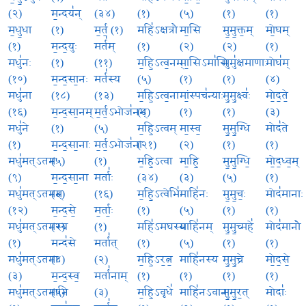
(२)
म॒न्दय॑न्
(३४)
(१)
(५)
(१)
(१)
म॒धु॒धा
(१)
म॒र्त॒ (१)
महि॑ऽक्षत्रौ
मा॒सि
मु॒मु॒क्त॒म्
मो॒घम्
(१)
म॒न्द॒युः
मर्त॑म्
(१)
(२)
(२)
(१)
मधु॑नः
(१)
(११)
म॒हि॒ऽत्व॒नम्
मा॒सिऽमा॑सि
मुमु॑क्षमाणाः
मोघ॑म्
(१०)
म॒न्द॒सा॒नः
मर्त॑स्य
(५)
(१)
(१)
(४)
मधु॑ना
(१८)
(१३)
म॒हि॒ऽत्व॒ना
मां॒स्पच॑न्याः
मु॒मु॒क्ष्वः॑
मो॒द॒ते॒
(१६)
म॒न्द॒सा॒नम्
म॒र्त॒ऽभोज॑नम्
(८)
(१)
(१)
(३)
मधु॑ने
(१)
(५)
म॒हि॒ऽत्वम्
मा॒स्व॒
मु॒मु॒ग्धि
मोद॑ते
(१)
म॒न्द॒सा॒नाः
म॒र्त॒ऽभोज॑ना
(२१)
(२)
(१)
(१)
मधु॑मत्ऽतमः
(५)
(१)
म॒हि॒ऽत्वा
मा॒हि॒
मु॒मु॒ग्धि॒
मो॒द॒ध्व॒म्
(९)
म॒न्द॒सा॒ना
मर्ताः॑
(३४)
(३)
(५)
(१)
मधु॑मत्ऽतमम्
(३)
(१६)
म॒हि॒ऽत्वेभिः॑
माहि॑नः
मु॒मु॒चः॒
मोद॑मानाः
(१२)
म॒न्द॒से॒
म॒र्ताः॒
(१)
(५)
(१)
(१)
मधु॑मत्ऽतमस्य
(२)
(१)
महि॑ऽमघस्य
माहि॑नम्
मु॒मु॒च्महे॑
मोद॑मानौ
(१)
मन्द॑से
मर्ता॑त्
(१)
(५)
(१)
(१)
मधु॑मत्ऽतमाः
(४)
(२)
म॒हि॒ऽर॒त्न॒
माहि॑नस्य
मु॒मु॒च्रे
मो॒द॒से॒
(३)
म॒न्द॒स्व॒
मर्ता॑नाम्
(१)
(१)
(१)
(१)
मधु॑मत्ऽतमानि
(५)
(३)
म॒हि॒ऽवृधे॑
माहि॑नऽवान्
मु॒मु॒र॒त्
मोदाः॑