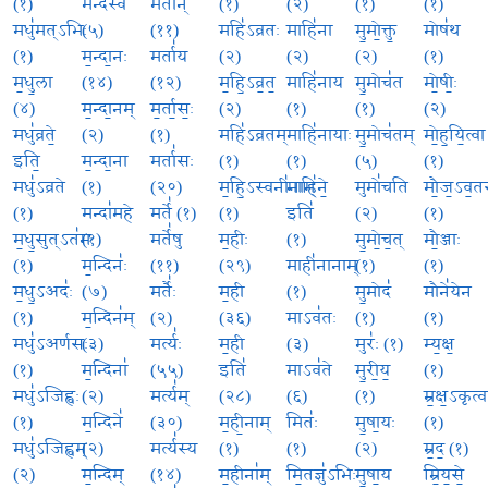
(१)
मन्द॑स्व
मर्ता॑न्
(१)
(२)
(१)
(१)
मधु॑मत्ऽभिः
(५)
(११)
महि॑ऽव्रतः
माहि॑ना
मु॒मो॒क्तु॒
मोष॑थ
(१)
म॒न्दा॒नः
मर्ता॑य
(२)
(२)
(२)
(१)
म॒धु॒ला
(१४)
(१२)
म॒हि॒ऽव्र॒त॒
माहि॑नाय
मु॒मोच॑त
मो॒षीः॒
(४)
म॒न्दा॒नम्
म॒र्ता॒सः॒
(२)
(१)
(१)
(२)
मधु॑व्रते॒
(२)
(१)
महि॑ऽव्रतम्
माहि॑नायाः
मु॒मोच॑तम्
मो॒ह॒यि॒त्वा
इति॒
म॒न्दा॒ना
मर्ता॑सः
(१)
(१)
(५)
(१)
मधु॑ऽव्रते
(१)
(२०)
म॒हि॒ऽस्वनी॑नाम्
माहि॑ने॒
मुमो॑चति
मौ॒ज॒ऽव॒तस
(१)
मन्दा॑महे
मर्ते॑ (१)
(१)
इति॑
(२)
(१)
म॒धु॒सुत्ऽत॑मः
(१)
मर्ते॑षु
म॒हीः
(१)
मु॒मो॒च॒त्
मौ॒ञ्जाः
(१)
म॒न्दिनः॑
(११)
(२९)
माही॑नानाम्
(१)
(१)
म॒धु॒ऽअदः॑
(७)
मर्तैः॑
म॒ही
(१)
मु॒मोद॑
मौने॑येन
(१)
म॒न्दिन॑म्
(२)
(३६)
माऽव॑तः
(१)
(१)
मधु॑ऽअर्णसः
(३)
मर्त्यः॑
म॒ही
(३)
मुरः॑ (१)
म्य॒क्ष॒
(१)
म॒न्दिना॑
(५५)
इति॑
माऽव॑ते
मु॒री॒य॒
(१)
मधु॑ऽजिह्वः
(२)
मर्त्य॑म्
(२८)
(६)
(१)
म्र॒क्ष॒ऽकृत्वा
(१)
म॒न्दिने॑
(३०)
म॒ही॒नाम्
मितः॑
मु॒षा॒यः
(१)
मधु॑ऽजिह्वम्
(२)
मर्त्य॑स्य
(१)
(१)
(२)
म्र॒द॒ (१)
(२)
म॒न्दिम्
(१४)
म॒हीना॑म्
मि॒तज्ञु॑ऽभिः
मु॒षा॒य
म्रि॒य॒से॒