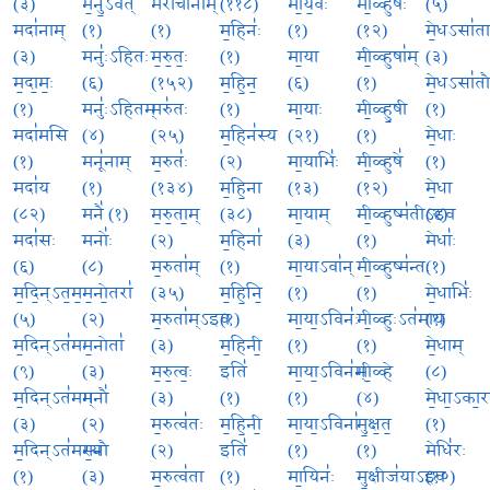
(३)
म॒नु॒ऽवत्
मरी॑चीनाम्
(११८)
मा॒य॒वः
मी॒ळ्हुषः॑
(५)
मदा॑नाम्
(१)
(१)
म॒हिनः॑
(१)
(१२)
मे॒धऽसा॑त
(३)
मनुः॑ऽहितः
म॒रु॒तः॒
(१)
मा॒या
मी॒ळ्हुषा॑म्
(३)
म॒दा॒मः॒
(६)
(१५२)
म॒हि॒न॒
(६)
(१)
मे॒धऽसा॑त
(१)
मनुः॑ऽहितम्
मरु॑तः
(१)
मा॒याः
मी॒ळ्हु॒षी
(१)
मदा॑मसि
(४)
(२५)
म॒हिन॑स्य
(२१)
(१)
मे॒धाः
(१)
मनू॑नाम्
म॒रुतः॑
(२)
मा॒याभिः॑
मी॒ळ्हुषे॑
(१)
मदा॑य
(१)
(१३४)
म॒हि॒ना
(१३)
(१२)
मे॒धा
(८२)
मनै॑ (१)
म॒रु॒ता॒म्
(३८)
मा॒याम्
मी॒ळ्हुष्म॑तीऽइव
(२)
मदा॑सः
मनोः॑
(२)
म॒हिना॑
(३)
(१)
मेधाः॑
(६)
(८)
म॒रुता॑म्
(१)
मा॒याऽवा॑न्
मी॒ळ्हुष्म॑न्तः
(१)
म॒दि॒न्ऽत॒म॒
म॒नो॒तरा॑
(३५)
म॒हि॒नि॒
(१)
(१)
मे॒धाभिः॑
(५)
(२)
म॒रुता॑म्ऽइव
(१)
मा॒या॒ऽविनः॑
मी॒ळ्हुःऽत॑माय
(१)
म॒दिन्ऽत॑मः
म॒नोता॑
(३)
म॒हिनी॒
(१)
(१)
मे॒धाम्
(९)
(३)
म॒रु॒त्वः॒
इति॑
मा॒या॒ऽविन॑म्
मी॒ळ्हे
(८)
म॒दिन्ऽत॑मम्
मनौ॑
(३)
(१)
(१)
(४)
मे॒धा॒ऽका॒र
(३)
(२)
म॒रुत्व॑तः
म॒हि॒नी॒
मा॒या॒ऽविना॑
मु॒क्ष॒त॒
(१)
म॒दिन्ऽत॑मस्य
म॒नौ
(२)
इति॑
(१)
(१)
मेधि॑रः
(१)
(३)
म॒रुत्व॑ता
(१)
मा॒यिनः॑
मु॒क्षीज॑याऽइव
(१०)