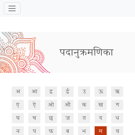
पदानुक्रमणिका
अ
आ
इ
ई
उ
ऊ
ऋ
ए
ऐ
ओ
औ
क
ख
ग
घ
च
छ
ज
त
द
ध
न
प
फ
ब
भ
म
य