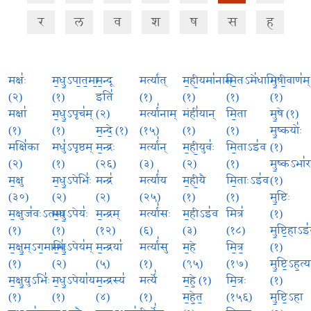
र
ल
व
श
ष
स
ह
मक्षः॑
म॒धु॒ऽपा॒त॒मा॒
म॒न्दू
मर्त्या॑त्
म॒ही॒यमा॑नाम्
मि॒तऽमे॑धाभिः
मु॒षी॒वाण॑म्
(२)
(१)
इति॑
(१)
(१)
(१)
(१)
मक्षा॑
म॒धु॒ऽपृच॑म्
(२)
मर्त्या॑नाम्
मंही॑यान्
मि॒ता
मु॒षे (१)
(१)
(१)
म॒न्दे॒ (१)
(१५)
(१)
(१)
मु॒ष्कयोः॑
मक्षि॑का
मधु॑ऽपृष्ठम्
म॒न्द्रः
मर्त्या॑न्
म॒ही॒युवः॑
मि॒ताऽइ॑व
(१)
(२)
(१)
(२६)
(३)
(२)
(१)
मु॒ष्कऽभा॑र
म॒क्षु
म॒धु॒ऽपेभिः॑
मन्द्र॑
मर्त्या॑य
म॒ही॒यै
मि॒ताःऽइ॑व
(१)
(३०)
(२)
(२)
(२५)
(१)
(१)
मु॒ष्टिः
म॒क्षुज॑वःऽतमा
म॒धु॒ऽपेयः॑
म॒न्द्रम्
मर्त्या॑सः
म॒हीऽइ॑व
मित्र॑
(१)
(१)
(१)
(१२)
(६)
(३)
(१८)
मु॒ष्टि॒हाऽइ
म॒क्षु॒म्ऽग॒माभिः॑
म॒धु॒ऽपेय॑म्
म॒न्द्रया॑
मर्त्या॑सु
म॒हे
मि॒त्र॒
(१)
(१)
(२)
(५)
(१)
(९५)
(१७)
मु॒ष्टि॒ऽह॒त्
म॒क्षु॒युऽभिः॑
म॒धु॒ऽपेया॑य
म॒न्द्रस्य॑
मर्त्ये॑
म॒हे॒ (१)
मि॒त्रः
(१)
(१)
(१)
(४)
(१)
म॒हे॒त॒
(१५६)
मु॒ष्टि॒ऽहा