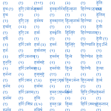
(१)
(१)
(१०१)
(४)
(३)
(१)
हे॒तिः
ह॒थ (१)
ह॒रि॒ऽयोज॑नाय
ह॒वसा॑
ह॒स्क॒र्तार॑म्
हि॒न्वा॒ना
हिर॑ण्यऽहस्तम्
(६)
ह॒थः
(१)
(२)
(१)
(१)
(२)
हे॒तिम्
(२)
ह॒रि॒ऽवः॒
हव॑स्य
ह॒स्का॒रात्
हि॒न्वा॒नासः॑
हिर॑ण्या
(७)
हथा॑त्
(४३)
(२)
(१)
(४)
(२)
हे॒तीः
(१)
ह॒रि॒ऽवः
हवाः॑
हस्कृ॑तिः
हि॒न्वि॒रे
हिर॑ण्यानाम्
(१)
हथैः॑
(१)
(१)
(१)
(२)
(१)
हे॒ती (१)
(४)
हरि॑ऽवते
हवा॑ (३)
हस्तः॑
हि॒न्वि॒रे॒
हिर॑ण्यानि
हे॒तृऽभिः॑
हनः॑
(१)
हवा॑नाम्
(२)
(६)
(१)
(२)
(३)
हरि॑ऽवन्तम्
(१)
हस्त॑म्
हि॒न्वे
हिर॑ण्येन
हे॒तोः
ह॒न॒ति॒
(२)
हवा॑महे
(४)
(२)
(१)
(१)
(२)
हरि॑ऽवर्पसम्
(१६)
हस्त॑योः
हि॒न्वे॒
हिर॑ण्यैः
हे॒त्याः
हन॑न्त
(२)
ह॒वा॒म॒हे॒
(११)
(१)
(४)
(१)
(१)
हरि॑ऽवान्
(९३)
ह॒स्त॒ऽगृह्य॑
हि॒मऽव॑न्तः
हि॒र॒न्यया॑
हेत्वः॑
हन॑वः
(४)
हवा॑सः
(२)
(१)
(१)
(१)
(१)
हरि॑ऽव्रतम्
(१)
ह॒स्त॒ऽग्रा॒भस्य॑
हिमाः॑
हि॒रि॒ऽशि॒प्रः
हे॒मना॑
हना॑म
(१)
ह॒विः
(१)
(४)
(२)
(१)
(१)
हरि॑ऽशिप्रः
(६७)
ह॒स्त॒ऽघ्नः
हि॒माः
हिरि॑ऽश्मश्रुः
हे॒म॒न्तान्
हना॑व
(१)
ह॒विषः॑
(१)
(१)
(१)
(१)