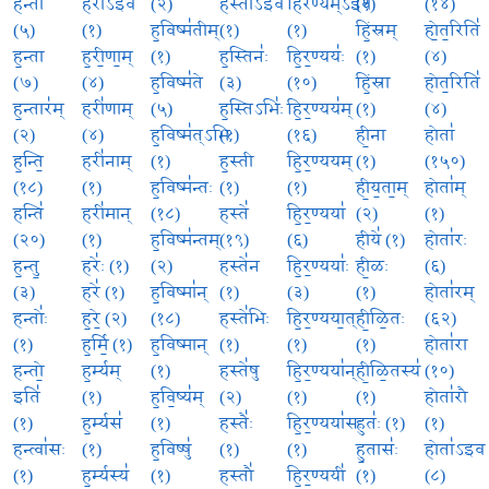
हन्ता॑
हरी॑ऽइव
(२)
हस्ता॑ऽइव
हिर॑ण्यम्ऽइव
(१)
(१४)
(५)
(१)
ह॒विष्म॑तीम्
(१)
(१)
हिं॒स्रम्
हो॒त॒रिति॑
ह॒न्ता
ह॒री॒णा॒म्
(१)
ह॒स्तिनः॑
हि॒र॒ण्ययः॑
(१)
(४)
(७)
(४)
ह॒विष्म॑ते
(३)
(१०)
हिं॒स्रा
होत॒रिति॑
ह॒न्तार॑म्
हरी॑णाम्
(५)
ह॒स्तिऽभिः॑
हि॒र॒ण्यय॑म्
(१)
(४)
(२)
(४)
ह॒विष्म॑त्ऽभिः
(१)
(१६)
ही॒ना
होता॑
ह॒न्ति॒
हरी॑नाम्
(१)
ह॒स्ती
हि॒र॒ण्ययम्
(१)
(१५०)
(१८)
(१)
ह॒विष्म॑न्तः
(१)
(१)
ही॒य॒ता॒म्
होता॑म्
हन्ति॑
हरी॑मान्
(१८)
हस्ते॑
हि॒र॒ण्यया॑
(२)
(१)
(२०)
(१)
ह॒विष्म॑न्तम्
(१९)
(६)
हीये॑ (१)
होता॑रः
ह॒न्तु॒
हरेः॑ (१)
(२)
हस्ते॑न
हि॒र॒ण्ययाः॑
ही॒ळः
(६)
(३)
हरे॑ (१)
ह॒विष्मा॑न्
(१)
(३)
(१)
होता॑रम्
हन्तोः॑
ह॒रे॒ (२)
(१८)
हस्ते॑भिः
हि॒र॒ण्यया॒त्
ही॒ळि॒तः
(६२)
(१)
ह॒र्मि॒ (१)
ह॒विष्मान्
(१)
(१)
(१)
होता॑रा
हन्तो॒
ह॒र्म्यम्
(१)
हस्ते॑षु
हि॒र॒ण्यया॑न्
ही॒ळि॒तस्य॑
(१०)
इति॑
(१)
ह॒वि॒ष्य॑म्
(२)
(१)
(१)
होता॑रौ
(१)
ह॒र्म्यस॑
(१)
हस्तैः॑
हि॒र॒ण्यया॑सः
हुतः॑ (१)
(१)
हन्त्वा॑सः
(१)
ह॒विष्षु॑
(१)
(१)
हु॒तासः॑
होता॑ऽइव
(१)
ह॒र्म्यस्य॑
(१)
हस्तौ॑
हि॒र॒ण्ययी॑
(१)
(८)