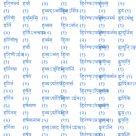
ह॒रि॒णस्य॑
हर्याः॑
(३)
(१)
हिर॑ण्यऽपर्णाः
हू॒य॒से॒
(२)
(१)
(१)
ह॒व्यद्ऽआ॑तिम्
हि॒तऽमि॑त्रः
(१)
(४)
ह्र॒दे (१)
हरि॑णी॒
ह॒र्या॒म॒सि॒
(१)
(१)
हिर॑ण्यऽपाणिः॑
हृ॒णा॒नस्य॑
ह्र॒देऽच॑क्षुः
इति॑
(१)
ह॒व्यम्
हि॒तऽवा॑न्
(१)
(१)
(१)
(३)
हर्यि॑ऽअश्वाय
(३४)
(१)
हिर॑ण्यऽपाणिः
हृ॒णा॒यन्त॑म्
ह्रा॒दुनि॑म्
हरि॑णीषु
(१)
हव्य॑म्
हि॒ताः
(३)
(१)
(१)
(१)
हर्योः॑
(४)
(३)
हिर॑ण्यऽपाणिम्
हृ॒णी॒ते॒
ह्रा॒दु॒नि॒ऽवृ
ह॒रि॒णौऽइ॑व
(४)
ह॒व्य॒ऽअत्
हि॒ता
(१)
(१)
(१)
(१)
हर्ष॑तः
(१)
(३)
हिर॑ण्यऽपाणे
हृ॒णी॒थाः॒
ह्रु॒णा॒ति॒
हरि॑ण्या
(१)
ह॒व्यऽजु॑ष्टिम्
हि॒तानि॑
(१)
(१)
(१)
(१)
हर्ष॑ते
(२)
(१)
हि॒र॒ण्य॒ऽपा॒वाः
हृ॒णी॒यमा॑नः
ह्रुतः॑ (१)
ह॒रितः॑
(२)
ह॒व्यऽदा॑तये
हि॒तासः॑
(१)
(१)
ह्लादि॑का
(२४)
ह॒र्ष॒ते॒
(७)
(१)
हि॒र॒ण्य॒ऽपि॒ण्डान्
हृ॒णी॒षे
(१)
हरि॑तः
(२)
ह॒व्यऽदा॑तिभिः
हि॒ताःऽइ॑व
(१)
(१)
ह्लादि॑के
(६)
हर्ष॑माणः
(१)
(१)
हिर॑ण्यऽपेशसा
हृ॒णी॒षे॒
(१)
हरि॑तम्
(१)
ह॒व्यऽदा॑तिम्
हि॒ते
(२)
(१)
ह्व॒य॒ (१)
(३)
हर्ष॑मानासः
(५)
(११)
हिर॑ण्यऽप्रऽउग॒म्
हृ॒त्तः (१)
ह्व॒य॒ति॒
हरि॑ता
(१)
ह॒व्य॒ऽवाट्
हि॒तेन॑ऽइव
(१)
हृ॒त्ऽभिः
(१)
(२)
ह॒र्ष॒य॒
(९)
(१)
हिर॑ण्यऽबाहुः
(२)
ह्व॒य॒न्ति॒