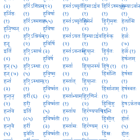
(३)
हरि॑ऽशिप्रम्
(१२)
हस्त॑ऽच्युती
हि॒माऽइ॑व
हिरि॑ऽश्मश्रुम्
हे॒म्याऽवा॑न
हनि॑ष्ठः
(१)
ह॒विषा॑
(१)
(१)
(१)
(१)
(१)
हरि॑ऽश्मशारुः
(५५)
हस्त॑ऽच्युतेभिः
हि॒मेन॑
हि॒री॒म॒शः
हेलां॑सि
ह॒नि॒ष्यन्
(१)
ह॒विषा
(१)
(४)
(१)
(१)
(१)
ह॒रि॒ऽश्रिय॑म्
(१)
हस्त॑ऽयतः
हि॒म्याऽइ॑व
हिरु॑क्
हेळः॑
हनू॒
(२)
ह॒विषि॑
(२)
(१)
(१)
(७)
इति॑
ह॒रि॒ऽसाचः॑
(३)
हस्त॑ऽवन्तम्
हि॒या॒नः
हि॒र्य॒तः
हेळे॑ (१)
(४)
(१)
ह॒विषे॑
(१)
(६)
(१)
हेष॑न्तम्
ह॒न् (५)
ह॒रि॒ऽस्थाः
(१)
हस्ता॑
हि॒या॒नस्य॑
हि॒षे॒ (१)
(१)
हन् (७)
(५)
ह॒वि॒ष्मः॒
(२)
(१)
हिंस॑न्ति
हेष॑सा
हन्त॑
ह॒रि॒ऽस्थाम्
(१)
हस्ता॑त्
हि॒या॒नाः
(१)
(१)
(३)
(१)
ह॒विष्म॑तः
(२)
(१)
हिंसा॑नाम्
हेष॑स्वतः
ह॒न्त॒न॒
हरी॑ (६)
(२)
हस्ता॑भ्याम्
हि॒र॒णिनः॑
(१)
(१)
(२)
हरी॒
ह॒विष्म॑ता
(१)
(२)
हिं॒सि॒ष्ट॒
हे॒षऽक्र॑तव
हन्त॑वे
इति॑
(५)
हस्ता॑य
हिर॑ण्यपाणिऽभिः
(१)
(१)
(९)
(८५)
ह॒विष्म॑ती
(१)
(१)
हिं॒सी॒त्
होतः॑
हन्त॒वै
हरी॑
(३)
हस्ता॑सः
हिर॑ण्यम्
(२)
(५)
(५)
इ॒वेति॒
ह॒विष्म॑तीः
(१)
(६)
हिं॒स्रः
हो॒तः॒