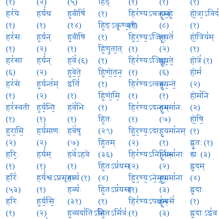
(१)
(२)
(५)
हिङ्
(१)
(१)
(१)
हर॑ये
हर्य॑थ
ह॒वींषि॑
(१)
हिर॑ण्यऽचक्रान्
हू॒म॒हे॒
हो॒त्रा॒ऽविद
(१)
(१)
(१४)
हि॒ङ्ऽकृ॒ण्व॒ती
(१)
(८)
(१)
हर॑सः
ह॒र्यन्
ह॒वींषि
(१)
हि॒र॒ण्य॒ऽजित्
हू॒यते॑
हो॒त्रिय॑म्
(१)
(२)
(१)
हि॒णु॒ता॒त्
(१)
(२)
(१)
हर॑सा
हर्य॑न्
हवे॑ (६)
(१)
हिर॑ण्यऽजिह्वः
हू॒य॒ते॒
होत्रे॑ (१)
(६)
(२)
ह॒वे॒ते॒
हि॒णो॒त॒न॒
(१)
(६)
होम॑
हर॑से
ह॒र्यन्त॑म्
इति॑
(१)
हिर॑ण्यऽत्वक्
हू॒य॒न्ते॒
(२)
(१)
(२)
(१)
हि॒णो॒मि॒
(१)
(१)
होम॑नि
हर॑स्वती
ह॒र्य॒न्ति॒
हवे॑भिः
(१)
हिर॑ण्यऽदन्तम्
हू॒यमा॑नः
(२)
(१)
(१)
(१)
हि॒तः
(१)
(७)
हो॒षि॒
ह॒रा॒मि॒
हर्य॑माणः
हवे॑षु
(२९)
हि॒र॒ण्य॒ऽदाः
हू॒यमा॑नम्
(१)
(२)
(२)
(७)
हि॒तम्
(२)
(१)
ह्नु॒तः (१)
हरिः॒
हर्य॑म्
हवे॑ऽहवे
(३६)
हिर॑ण्यऽनिर्निक्
हू॒यमा॑नाः
ह्यः (३)
(१)
(१)
(१)
हि॒तऽप्र॑यसः
(२)
(२)
ह्र॒दम्
हरिः॑
हर्य॑श्वऽप्रसूताः
हव्य॑ (१)
(४)
हि॒र॒ण्य॒ऽने॒म॒यः॒
हू॒यमा॑ना
(४)
(५३)
(१)
हव्यः॑
हि॒तऽप्र॑यसा
(१)
(३)
ह्र॒दाः
हरिः
ह॒र्य॒सि॒
(३१)
(१)
हिर॑ण्यऽपक्ष॑म्
हू॒यसे॑
(१)
(१)
(२)
ह॒व्यदा॑तिऽभिः
हि॒तऽमि॑त्रः॑
(१)
(३)
ह्र॒दाःऽइ॑व