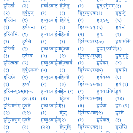
ह॒रिता॑
(३)
हव्य॑ऽवाट्
हि॒तेषु
(१)
हृ॒त्ऽरो॒गम्
(१)
(२)
ह॒र्ष॒य॒न्
(१)
(१)
हि॒र॒ण्य॒ऽया
(१)
ह्व॒य॒न्ते॒
हरि॑तेन
(१)
ह॒व्य॒ऽवाहः॑
हि॒तेषु॑
(१)
हृ॒त्ऽसु
(५)
(१)
ह॒र्ष॒य॒न्त॒
(१)
(१)
हि॒र॒ण्य॒ऽयुः
(९)
ह्वय॑न्ते
हरि॑तेभिः
(१)
ह॒व्य॒ऽवाह॑नः॑
हित्वा॑
(२)
हृ॒दः
(१)
(१)
ह॒र्ष॒से॒
(१)
(१)
हिर॑ण्यऽरथः
(७)
ह्वया॑मसि
ह॒रितोः॑
(१)
ह॒व्य॒ऽवा॒ह॒न॒
हि॒त्वा
(१)
हृ॒द॒म्ऽसनिः॑
(३)
(१)
हर्ष॑स्व
(५)
(२)
हि॒र॒ण्य॒ऽर॒थम्
(१)
ह्व॒या॒म॒हे॒
हरि॑त्वता
(२)
ह॒व्य॒ऽवाह॑नः
हि॒त्वाय॑
(१)
हृद॑यम्
(४)
(१)
ह॒र्षु॒ऽमन्तः॑
(५)
(१)
हिर॑ण्यऽरथाः
(४)
ह्वया॑मि
ह॒रिद्र॑वः
(१)
ह॒व्य॒ऽवाहनः
हि॒त्वी
(१)
हृद॑यस्य
(६)
(१)
हर्ष्या॑
(१)
(४)
हिर॑ण्यऽरूपः
(१)
ह्वये (१)
हरि॑मन्युऽसायकः
(२)
ह॒व्य॒ऽवाह॑नम्
हि॒न (१)
(१)
हृ॒द॒य॒ऽविधः॑
ह्व॒ये॒
(१)
हवः॑ (४)
(४)
हि॒न॒व॒
हिर॑ण्यऽरूपम्
(१)
(१४)
ह॒रि॒माण॑म्
ह॒व॒ते॒
ह॒व्य॒ऽवाह॑नीः
(१)
(३)
हृद॑या
ह्वरः॑ (२)
(२)
(१२)
(१)
हि॒नु॒
हिर॑ण्यऽवतः
(२)
ह्वर॑ते
ह॒रि॒माण॒म्
हव॑ते
ह॒व्य॒ऽवाह॑म्
(२)
(१)
हृद॑यात्
(१)
(१)
(३)
(२२)
हि॒नु॒हि॒
हिर॑ण्यऽवत्
(१)
ह्वरां॑सि