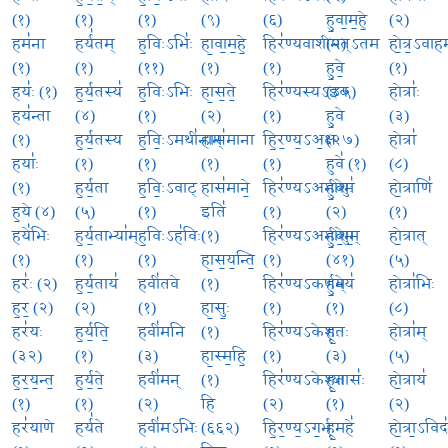
(१)
(१)
(१)
(९)
(६)
हु॒वा॒म॒हे॒
(२)
हम॑ना
हर्य॑तम्
ह॒विःऽभिः॑
हा॒वा॒म॒हे॒
हिर॑ण्यवाशीमत्ऽतम
(२)
हो॒त्र॒ऽवाह
(१)
(१)
(११)
(१)
(१)
हु॒वे॒
(१)
हयः॑ (१)
ह॒र्य॒तस्य॑
ह॒विःऽभिः
हा॒स॒ते॒
हिर॑ण्यस्यऽइव
(४५)
होत्राः॑
हय॑न्ता
(४)
(१)
(२)
(१)
हु॒वे
(३)
(१)
ह॒र्य॒तस्य
ह॒विः॒ऽमथी॑नाम्
हास॑माना
हि॒र॒ण्य॒ऽअ॒क्षः
(२७)
होत्रा॑
हयाः॑
(१)
(१)
(१)
(१)
हुवे॑ (१)
(८)
(१)
ह॒र्य॒ता
ह॒विः॒ऽवाट्
हास॑माने॒
हिर॑ण्यऽअभीशुः
हु॒वेम॑
हो॒त्राणि॑
ह॒ये (४)
(५)
(१)
इति॑
(१)
(२)
(१)
हये॑भिः
ह॒र्य॒ताभ्या॑म्
ह॒विःऽह॑विः
(१)
हिर॑ण्यऽअभीशुम्
हु॒वे॒म॒
हो॒त्रात्
(१)
(१)
(१)
हा॒स॒य॒न्ति॒
(१)
(४१)
(५)
हरः॑ (२)
ह॒र्य॒ताय॑
हवी॑तवे
(१)
हिर॑ण्यऽकर्णम्
हु॒वेय॑
होत्रा॑भिः
ह॒र॒ (२)
(२)
(१)
हा॒सुः॒
(१)
(१)
(८)
हर॑यः
ह॒र्य॒ति॒
हवी॑मनि
(१)
हिर॑ण्यऽकेशः
हू॒तः
होत्रा॑म्
(३२)
(१)
(३)
हा॒स्म॒हि॒
(१)
(३)
(५)
ह॒र॒य॒न्त॒
ह॒र्य॒ते॒
हवी॑मन्
(१)
हिर॑ण्यऽकेश्या
हू॒तासः॑
हो॒त्राय॑
(१)
(१)
(२)
हि
(२)
(१)
(२)
हर॑याणे
हर्य॑ते
हवी॑मऽभिः
(६६२)
हि॒र॒ण्य॒ऽग॒र्भः
हू॒महे॑
हो॒त्रा॒ऽविदः