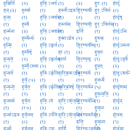
ह॒न्निति॑
(२)
ह॒विः॒ऽअदः॑
(१)
(३)
हु॒रः (१)
होतुः॑
हन् (३)
ह॒र्म्या
(१)
हस्तौ॑ऽइव
हि॒र॒ण्ययीः॑
हु॒रः॒ऽचितः॑
(८)
ह॒न्मः॒
(१)
ह॒विः॒ऽअद्य॑म्
(१)
(४)
(१)
होतृ॑षु
(१)
ह॒र्म्ये
(२)
हस्त्य॑म्
हि॒र॒ण्ययी॒
हु॒रः॒ऽचित॑म्
(१)
हन्म॑ना
(३)
ह॒विः॒ऽअद्या॑य
(१)
इति॑
(१)
होतृ॑ऽभिः
(५)
ह॒र्म्येभ्यः॑
(३)
ह॒स्राऽइ॑व
(२)
हु॒रुक्
(२)
ह॒न्मि॒
(१)
ह॒विः॒ऽकृतः॑
(१)
हि॒र॒ण्ययी॑म्
(१)
होतृ॑ऽमन्त
(१)
ह॒र्म्येषु॑
(३)
हाः (१)
(३)
हु॒व॒तः
(१)
ह॒न्य॒ते॒
(२)
ह॒विः॒ऽकृत॑म्
हाता॑
हि॒र॒ण्य॒युः
(१)
हो॒तृ॒ऽवूर्ये॑
(२)
ह॒र्म्ये॒ऽस्थाः
(२)
(१)
(१)
हु॒व॒त्
(२)
ह॒न्यते॑
(१)
ह॒विःऽकृ॑ति
हा॒रि॒द्र॒वाऽइ॑व
हि॒र॒ण्यये॑
(१)
हो॒तृ॒ऽसद॑न
(१)
ह॒र्य॒ (७)
(१)
(१)
(१०)
हु॒वध्यै॑
(१)
ह॒न्य॒न्ते॒
ह॒र्य॒त॒
ह॒विःऽकृ॑तिम्
हा॒रि॒द्र॒वेषु॑
हि॒र॒ण्यये॑न
(५)
होतॄ॑णाम्
(१)
(२)
(२)
(१)
(४)
हु॒व॒न्य॒ति॒
(२)
ह॒न्याम॑
ह॒र्य॒तः
ह॒विः॒ऽदे
हा॒रि॒ऽयो॒ज॒न॒
हि॒र॒ण्यये॑भिः
(१)
होतॄ॑न्
(१)
(१७)
(३)
(१)
(१)
हु॒वा॒नः
(३)
हन्वा॑ऽइव
ह॒र्य॒तम्
ह॒विःऽप॑तिः
हा॒रि॒ऽयो॒ज॒नम्
हिर॑ण्यवर्तनी॒
(८)
हो॒त्रम्
(१)
(८)
(१)
(१)
इति॒
हु॒वा॒नाः
(९)
हन्वोः॑
ह॒र्य॒त॒म्
ह॒विः॒ऽपाः
हार्दि॑
हिर॑ण्यऽवर्तनी
(२)
होत्र॑या