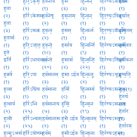
(१)
ह॒रि॒ऽके॒श॒
हव॑नाय
हं॒सः
हि॒न्वन्
हिर॑ण्यऽवाशीभिः
हृद्या॑
ह॒ता
(२)
(१)
(३)
(३)
(१)
(१)
(२)
हरि॑ऽकेशम्
हव॑नेषु
ह॒स॒नाम्
हि॒न्व॒न्
हि॒र॒ण्य॒ऽवित्
हृद्या॑त्
ह॒ताः
(१)
(२)
(१)
(१)
(१)
(१)
(३)
हरि॑ऽचन्द्रः
ह॒व॒न्त॒
हं॒सम्
हि॒न्वन्तः॑
हि॒र॒ण्य॒ऽवीना॑म्
हृ॒षि॒तम्
ह॒तासः॑
(१)
(२)
(१)
(१)
(१)
(१)
(१)
ह॒रि॒ऽजा॒त॒
ह॒व॒न्ते॒
हसा॑य
हि॒न्वन्ति॑
हिर॑ण्यऽशम्यम्
हृषी॑वतः
ह॒ते
(१)
(१८)
(१)
(९)
(१)
(१)
इति॑
हरि॑ऽधायसम्
हव॑न्ते
हं॒सासः॑
हि॒न्व॒न्ति॒
हिर॑ण्यऽशिप्राः
हृषी॑वन्तः
(१)
(१)
(२०)
(४)
(२२)
(१)
(१)
ह॒त्नवे॑
ह॒रि॒ऽपाः
हव॑मानम्
हं॒साःऽइ॑व
हि॒न्व॒न्तु॒
हिर॑ण्यऽशृ॒ङ्गः
हृ॒ष्य॒ति॒
(१)
(१)
(३)
(३)
(४)
(१)
(१)
ह॒त्वा
हरि॑ऽप्रिय
हव॑मानाः
हंसि॑
हि॒न्वस्य॑
हिर॑ण्यऽसन्दृक्
हे॒त॒ (१)
(३)
(१)
(१)
(८)
(१)
(१)
हे॒तयः॑
ह॒त्वाय॑
हरि॑ऽभिः
हव॑मानाय
हं॒सि॒
हि॒न्वा॒नः
हिर॑ण्यऽसन्दृशः
(२)
(२)
(२५)
(७)
(३)
(१९)
(२)
हेता॑रः
ह॒त्वी
हरि॑ऽभ्याम्
हव॑मानासः
हं॒सैःऽइ॑व
हि॒न्वा॒नम्
हिर॑ण्यऽस्तूपः
(१)
(४)
(२५)
(२)
(१)
(१)
(१)
हेता॑रम्
ह॒त्सु॒ऽअसः॑
हरि॑ऽयोगम्
हव॑म्
हं॒सौऽइ॑व
हि॒न्वा॒नाः
हिर॑ण्यऽहस्तः
(१)