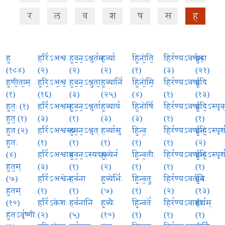
र
ल
व
श
ष
स
ह
ह॒
हरि॑ऽअश्वः
ह॒व॒न॒ऽश्रुत॑म्
हव्या॑
हि॒नो॒ति॒
हिर॑ण्यऽवर्णम्
हृ॒दा
(१८४)
(२)
(२)
(२)
(१)
(३)
(२१)
ह॒णी॒ता॒म्
ह॒रि॒ऽअ॒श्व॒
ह॒व॒न॒ऽश्रु॒ता॒
ह॒व्यानि॑
हि॒नो॒मि॒
हिर॑ण्यऽवर्णा
हृ॒दि
(१)
(१६)
(३)
(२५)
(४)
(१)
(१३)
ह॒तः॒ (१)
हरि॑ऽअश्वम्
ह॒व॒न॒ऽश्रुता॑
ह॒व्याय॑
हि॒नोषि॑
हिर॑ण्यऽवर्णाः
हृ॒दि॒ऽस्पृक
ह॒त॒ (१)
(३)
(१)
(३)
(३)
(१)
(१)
ह॒त (२)
हरि॑ऽअश्वस्य
ह॒व॒न॒ऽश्रुत्
हव्या॑सु
हि॒न्व॒
हिर॑ण्यऽवर्णान्
हृ॒दि॒ऽस्पृश
ह॒तः
(१)
(१)
(१)
(१)
(१)
(२)
(४)
हरि॑ऽअश्वाय
ह॒व॒न॒ऽस्यदम्
ह॒व्येन॑
हि॒न्व॒तीः
हिर॑ण्यऽवर्णाम्
हृ॒दि॒ऽस्पृश
ह॒त॒म्
(३)
(१)
(२)
(१)
(१)
(१)
(७)
हरि॑ऽअश्वेन
हव॑ना
ह॒व्येभिः॑
हि॒न्व॒तु॒
हिर॑ण्यऽवर्तनिः
हृ॒दे
ह॒तम्
(१)
(१)
(७)
(१)
(२)
(१३)
(१०)
हरि॑ऽकेशः
हव॑नानि
ह॒व्यैः
हि॒न्वते॑
हिर॑ण्यऽवाशीः
हृद्य॑म्
ह॒तऽवृ॑ष्णीः
(२)
(५)
(१०)
(१)
(१)
(१)