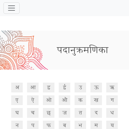
पदानुक्रमणिका
अ
आ
इ
ई
उ
ऊ
ऋ
ए
ऐ
ओ
औ
क
ख
ग
घ
च
छ
ज
त
द
ध
न
प
फ
ब
भ
म
य