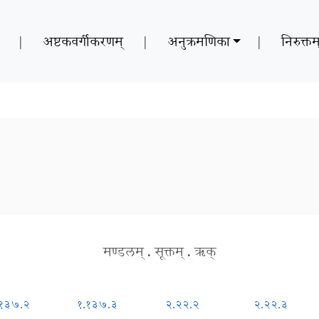
|
अष्टकवर्गीकरणम्
|
अनुक्रमणिका
|
निरुक्तम
मण्डलम्
.
सूक्तम्
.
ऋक्
.१३७.२
१.१३७.३
२.२२.२
२.२२.३