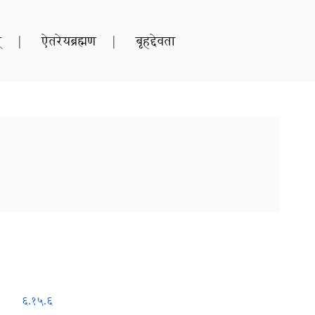
्
|
ऐतरेयब्रह्मण
|
बृहद्देवता
६.१५.६