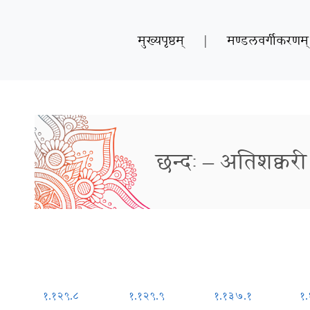
मुख्यपृष्ठम्
|
मण्डलवर्गीकरणम्
छन्दः – अतिशक्वरी
१.१२९.८
१.१२९.९
१.१३७.१
१