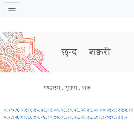
छन्दः – शक्वरी
मण्डलम्
.
सूक्तम्
.
ऋक्
४.२७.५
६.२.११
६.१५.३
६.३१.४
८.३६.१
८.३६.३
८.३६.५
८.४०.२
१०.१३३.१
१०.१३
५.२.१२
६.१४.६
६.१५.१५
६.४९.१५
८.३६.२
८.३६.४
८.३६.६
१०.११५.९
१०.१३३.२