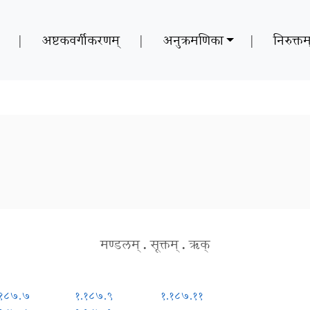
|
अष्टकवर्गीकरणम्
|
अनुक्रमणिका
|
निरुक्तम
मण्डलम्
.
सूक्तम्
.
ऋक्
.१८७.७
१.१८७.९
१.१८७.११