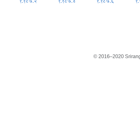
१.१८७.२
१.१८७.४
१.१८७.६
१
© 2016–2020 Sriranga