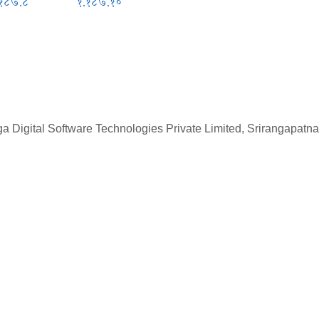
.१८७.८
१.१८७.१०
 Digital Software Technologies Private Limited, Srirangapatna