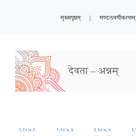
मुख्यपृष्ठम्
|
मण्डलवर्गीकरणम्
देवता – अन्नम्
१.१८७.१
१.१८७.३
१.१८७.५
१