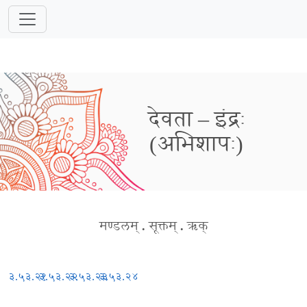
देवता – इंद्रः
(अभिशापः)
मण्डलम्
.
सूक्तम्
.
ऋक्
३.५३.२१
३.५३.२२
३.५३.२३
३.५३.२४