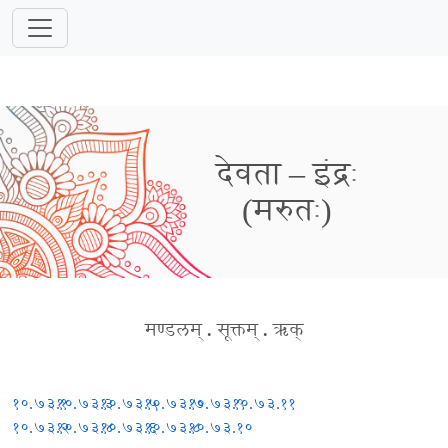
देवता – इंद्रः
(मरुतः)
मण्डलम्
.
सूक्तम्
.
ऋक्
१०.७३.१
१०.७३.३
१०.७३.५
१०.७३.७
१०.७३.९
१०.७३.११
१०.७३.२
१०.७३.४
१०.७३.६
१०.७३.८
१०.७३.१०