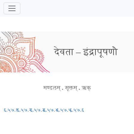
देवता – इंद्रापूषणौ
मण्डलम्
.
सूक्तम्
.
ऋक्
६.५७.१
६.५७.२
६.५७.३
६.५७.४
६.५७.५
६.५७.६