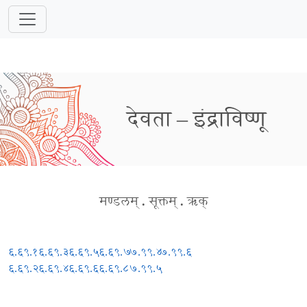
देवता – इंद्राविष्णू
मण्डलम्
.
सूक्तम्
.
ऋक्
६.६९.१
६.६९.३
६.६९.५
६.६९.७
७.९९.४
७.९९.६
६.६९.२
६.६९.४
६.६९.६
६.६९.८
७.९९.५