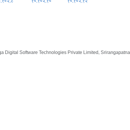
०.१०२.८
१०.१०२.१०
१०.१०२.१२
 Digital Software Technologies Private Limited, Srirangapatna