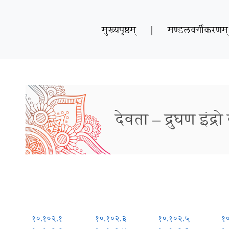
मुख्यपृष्ठम्
|
मण्डलवर्गीकरणम्
देवता – द्रुघण इंद्रो
१०.१०२.१
१०.१०२.३
१०.१०२.५
१