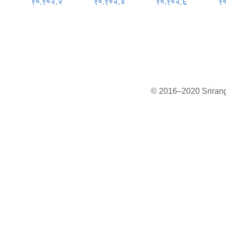
१०.१०२.२
१०.१०२.४
१०.१०२.६
१
© 2016–2020 Sriranga