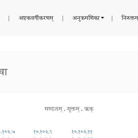
|
अष्टकवर्गीकरणम्
|
अनुक्रमणिका
|
निरुक्तम
 वा
मण्डलम्
.
सूक्तम्
.
ऋक्
०.१०२.७
१०.१०२.९
१०.१०२.११