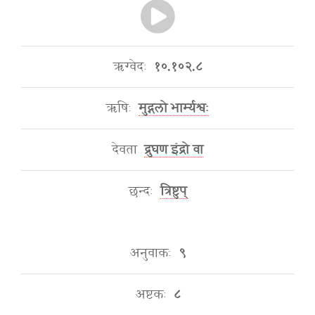
ऋग्वेदः
१०.१०२.८
ऋषिः
मुद्गलो भार्म्यश्वः
देवता
द्रुघण इंद्रो वा
छन्दः
त्रिष्टुप्
अनुवाकः
९
अष्टकः
८