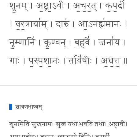
शु॒नम् । अ॒ष्ट्रा॒ऽवी । अ॒च॒र॒त् । क॒प॒र्दी
। व॒र॒त्राया॑म् । दारु॑ । आ॒ऽनह्य॑मानः ।
नृ॒म्णानि॑ । कृ॒ण्वन् । ब॒हवे॑ । जना॑य ।
गाः । प॒स्प॒शा॒नः । तवि॑षीः । अ॒ध॒त्त॒ ॥
सायणभाष्यम्
शुनमिति सुखनाम। सुखं यथा भवति तथा। अष्ट्रावी।