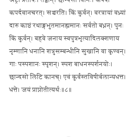
अष्ट्रा प्रतोदः। तद्वान्। छान्दसो विनिः। कपर्दी
कपर्दवानचरत्। सञ्चरति। किं कुर्वन्। वरत्रायां वध्र्यां
दारु काष्ठं रथाङ्गभुतमानह्यमानः सर्वतो बध्नन्। पुनः
किं कुर्वन्। बहवे जनाय स्वपुत्रभृत्यादिलक्शणाय
नृम्णानि धनानि शत्रुसम्बन्धीनि सुखानि वा कृण्वन्।
गाः पस्पशानः स्पृशन्। स्पश बाधनस्पर्शनयोः।
छान्दसो लिटि कानच्। एवं कुर्वंस्तविषीर्बलान्यधत्त।
धत्ते। जयं प्राप्नोतीत्यर्थः॥८॥