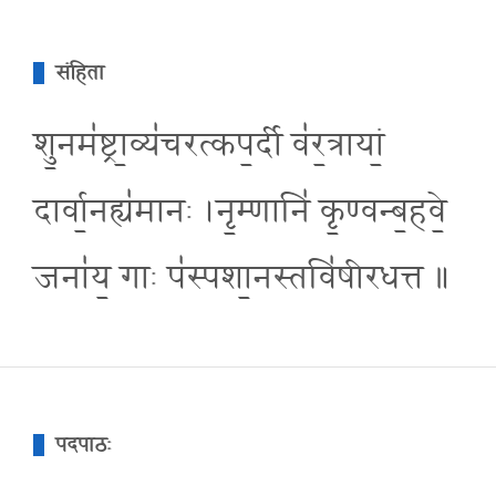
संहिता
शु॒नम॑ष्ट्रा॒व्य॑चरत्कप॒र्दी व॑र॒त्रायां॒
दार्वा॒नह्य॑मानः ।नृ॒म्णानि॑ कृ॒ण्वन्ब॒हवे॒
जना॑य॒ गाः प॑स्पशा॒नस्तवि॑षीरधत्त ॥
पदपाठः