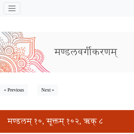
मण्डलवर्गीकरणम्
« Previous
Next »
मण्डलम् १०, सूक्तम् १०२, ऋक् ८